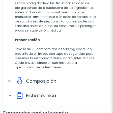
seco y protegido de la luz. No utilizar en caso de
alergia conocida a cualquiera de los ingredientes.
Ante la administración simultánea con otros
productos farmacéuticos o en caso de condiciones
de salud preexistentes, consultar con un profesional
sanitario antes de iniciar su consumo. No prolongar
el uso sin supervisión médica.
Presentación
Envase de 90 comprimidos de 530 mg cada uno,
presentado en frasco con tapa de seguridad para
preservar la estabilidad de los ingredientes activos.
Cada envase ofrece un suministro para
aproximadamente tres meses.
Composición
expand_more
Ficha técnica
expand_more
Comprados conjuntamente