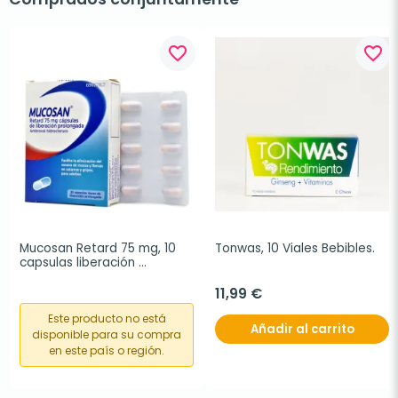
favorite_border
favorite_border
Mucosan Retard 75 mg, 10 
Tonwas, 10 Viales Bebibles.
capsulas liberación 
prolongada
11,99 €
Este producto no está
Añadir al carrito
disponible para su compra
en este país o región.