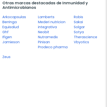
Otras marcas destacadas de Inmunidad y
Antimicrobianos
Arkocapsulas
Lamberts
Robis
Berringa
Mederi nutricion
Sakai
Equisalud
integrativa
Solgar
Ghf
Neobit
Sotya
Ifigen
Nutramedix
Therascience
Jamieson
Pinisan
Vbyotics
Prodeco pharma
Zeus