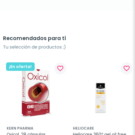
Recomendados para ti
Tu selección de productos ;)
¡En oferta!
favorite_border
favorite_border
KERN PHARMA
HELIOCARE
Oxicol, 28 cápsulas
Heliocare 360º gel oil free 