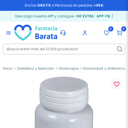
Envíos
GRATIS
a Península en pedidos
+65€
Descarga nuestra APP y consigue
-3€ EXTRA
:
APP-FB
;)
0
0
menu
Inicio
Dietética y Nutrición
Fitoterapia
Inmunidad y Antimicrob
favorite_border