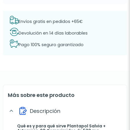
Envíos gratis en pedidos +65€
Devolución en 14 días laborables
Pago 100% seguro garantizado
Más sobre este producto
Descripción
expand_more
Qué es y para qué sirve Plantapol Salvia +