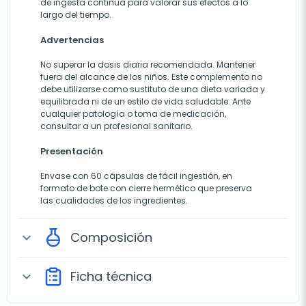
de ingesta continua para valorar sus efectos a lo
largo del tiempo.
Advertencias
No superar la dosis diaria recomendada. Mantener
fuera del alcance de los niños. Este complemento no
debe utilizarse como sustituto de una dieta variada y
equilibrada ni de un estilo de vida saludable. Ante
cualquier patología o toma de medicación,
consultar a un profesional sanitario.
Presentación
Envase con 60 cápsulas de fácil ingestión, en
formato de bote con cierre hermético que preserva
las cualidades de los ingredientes.
Composición
expand_more
Ficha técnica
expand_more