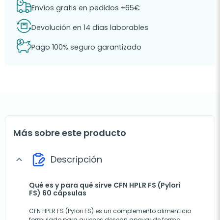
Envíos gratis en pedidos +65€
Devolución en 14 días laborables
Pago 100% seguro garantizado
Más sobre este producto
Descripción
expand_more
Qué es y para qué sirve CFN HPLR FS (Pylori
FS) 60 cápsulas
CFN HPLR FS (Pylori FS) es un complemento alimenticio
formulado para quienes desean apoyar de forma