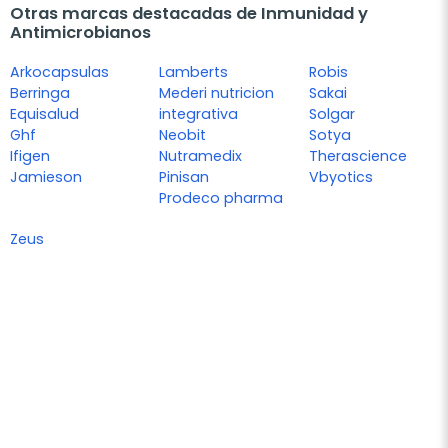
Otras marcas destacadas de Inmunidad y
Antimicrobianos
Arkocapsulas
Lamberts
Robis
Berringa
Mederi nutricion
Sakai
Equisalud
integrativa
Solgar
Ghf
Neobit
Sotya
Ifigen
Nutramedix
Therascience
Jamieson
Pinisan
Vbyotics
Prodeco pharma
Zeus