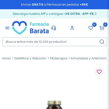
Envíos
GRATIS
a Península en pedidos
+65€
Descarga nuestra APP y consigue
-3€ EXTRA
:
APP-FB
;)
0
0
menu
Inicio
Dietética y Nutrición
Fitoterapia
Inmunidad y Antimicrob
favorite_border