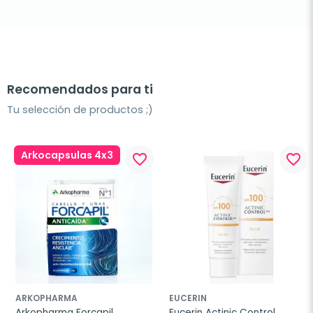
Recomendados para ti
Tu selección de productos ;)
Arkocapsulas 4x3
favorite_border
favorite_border
ARKOPHARMA
EUCERIN
Arkopharma Forcapil 
Eucerin Actinic Control 