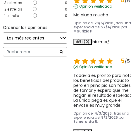
5
/
5
3
estrellas
0
Opinión verificada
2
estrellas
0
Me aiuda mucho
1
estrella
0
Opinión del
28/5/2026
, tras una
Ordenar las opiniones
experiencia del
27/4/2026
por
Maurizio P.
Útil
(0)
Informe
5
/
5
Opinión verificada
Todavía es pronto para nota
los beneficios del producto 
pero en principio son fáciles 
de tomar y espero que me 
hagan el resultado esperado.
La única pega es que el 
envase es muy grande.
Opinión del
4/3/2026
, tras una
experiencia del
9/2/2026
por
Esmeralda R.