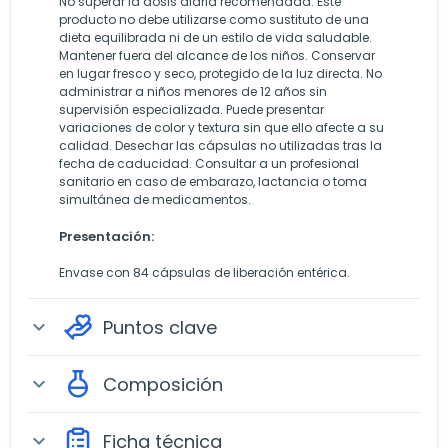
No superar la dosis diaria recomendada. Este
producto no debe utilizarse como sustituto de una
dieta equilibrada ni de un estilo de vida saludable.
Mantener fuera del alcance de los niños. Conservar
en lugar fresco y seco, protegido de la luz directa. No
administrar a niños menores de 12 años sin
supervisión especializada. Puede presentar
variaciones de color y textura sin que ello afecte a su
calidad. Desechar las cápsulas no utilizadas tras la
fecha de caducidad. Consultar a un profesional
sanitario en caso de embarazo, lactancia o toma
simultánea de medicamentos.
Presentación:
Envase con 84 cápsulas de liberación entérica.
Puntos clave
expand_more
Composición
expand_more
Ficha técnica
expand_more