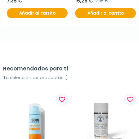
7,35 €
15,26 €
17,95 €
Añadir al carrito
Añadir al carrito
Recomendados para ti
Tu selección de productos ;)
favorite_border
favorite_border