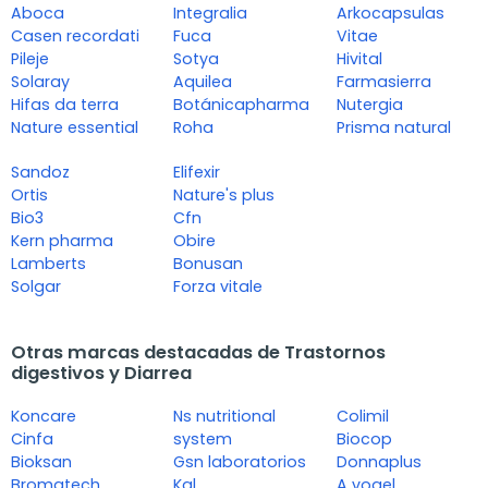
Aboca
Integralia
Arkocapsulas
Casen recordati
Fuca
Vitae
Pileje
Sotya
Hivital
Solaray
Aquilea
Farmasierra
Hifas da terra
Botánicapharma
Nutergia
Nature essential
Roha
Prisma natural
Sandoz
Elifexir
Ortis
Nature's plus
Bio3
Cfn
Kern pharma
Obire
Lamberts
Bonusan
Solgar
Forza vitale
Otras marcas destacadas de Trastornos
digestivos y Diarrea
Koncare
Ns nutritional
Colimil
Cinfa
system
Biocop
Bioksan
Gsn laboratorios
Donnaplus
Bromatech
Kal
A vogel