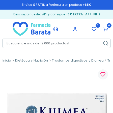
Envíos
GRATIS
a Península en pedidos
+65€
Descarga nuestra APP y consigue
-3€ EXTRA
:
APP-FB
;)
0
0
menu
Inicio
Dietética y Nutrición
Trastornos digestivos y Diarrea
Trá
favorite_border