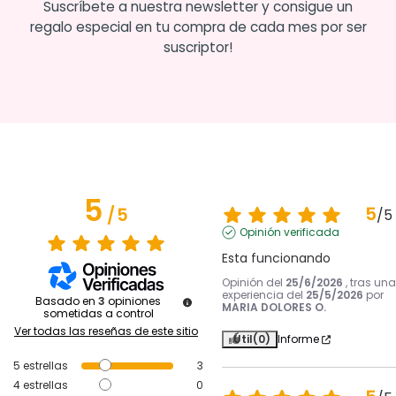
Suscríbete a nuestra newsletter y consigue un
regalo especial en tu compra de cada mes por ser
suscriptor!
5
5
/
5
/
5
Opinión verificada
Esta funcionando
Opinión del
25/6/2026
, tras una
experiencia del
25/5/2026
por
Basado en
3
opiniones
MARIA DOLORES O.
sometidas a control
Ver todas las reseñas de este sitio
Útil
(0)
Informe
5
estrellas
3
4
estrellas
0