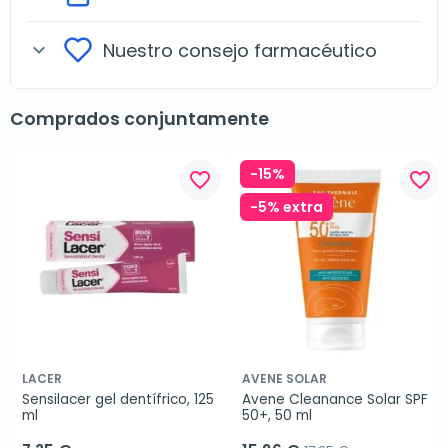
Nuestro consejo farmacéutico
expand_more
Comprados conjuntamente
-15%
favorite_border
favorite_border
-5% extra
LACER
AVENE SOLAR
Sensilacer gel dentífrico, 125 
Avene Cleanance Solar SPF 
ml
50+, 50 ml