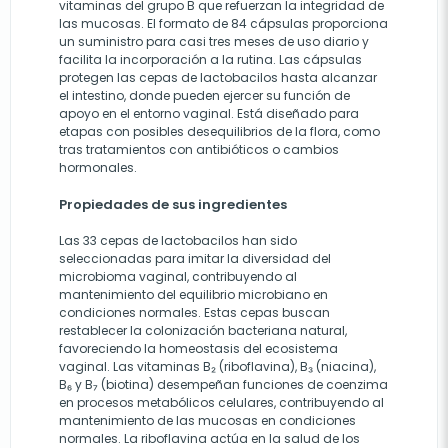
vitaminas del grupo B que refuerzan la integridad de
las mucosas. El formato de 84 cápsulas proporciona
un suministro para casi tres meses de uso diario y
facilita la incorporación a la rutina. Las cápsulas
protegen las cepas de lactobacilos hasta alcanzar
el intestino, donde pueden ejercer su función de
apoyo en el entorno vaginal. Está diseñado para
etapas con posibles desequilibrios de la flora, como
tras tratamientos con antibióticos o cambios
hormonales.
Propiedades de sus ingredientes
Las 33 cepas de lactobacilos han sido
seleccionadas para imitar la diversidad del
microbioma vaginal, contribuyendo al
mantenimiento del equilibrio microbiano en
condiciones normales. Estas cepas buscan
restablecer la colonización bacteriana natural,
favoreciendo la homeostasis del ecosistema
vaginal. Las vitaminas B₂ (riboflavina), B₃ (niacina),
B₆ y B₇ (biotina) desempeñan funciones de coenzima
en procesos metabólicos celulares, contribuyendo al
mantenimiento de las mucosas en condiciones
normales. La riboflavina actúa en la salud de los