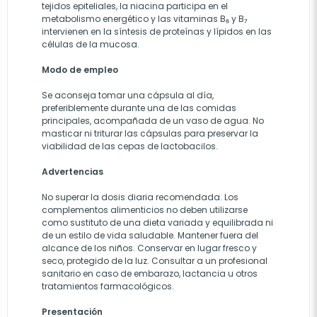
tejidos epiteliales, la niacina participa en el
metabolismo energético y las vitaminas B₆ y B₇
intervienen en la síntesis de proteínas y lípidos en las
células de la mucosa.
Modo de empleo
Se aconseja tomar una cápsula al día,
preferiblemente durante una de las comidas
principales, acompañada de un vaso de agua. No
masticar ni triturar las cápsulas para preservar la
viabilidad de las cepas de lactobacilos.
Advertencias
No superar la dosis diaria recomendada. Los
complementos alimenticios no deben utilizarse
como sustituto de una dieta variada y equilibrada ni
de un estilo de vida saludable. Mantener fuera del
alcance de los niños. Conservar en lugar fresco y
seco, protegido de la luz. Consultar a un profesional
sanitario en caso de embarazo, lactancia u otros
tratamientos farmacológicos.
Presentación