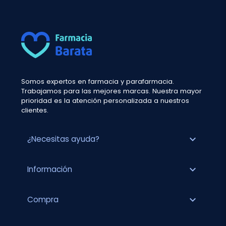
Somos expertos en farmacia y parafarmacia.
Trabajamos para las mejores marcas. Nuestra mayor
prioridad es la atención personalizada a nuestros
clientes.
expand_more
¿Necesitas ayuda?
expand_more
Información
expand_more
Compra