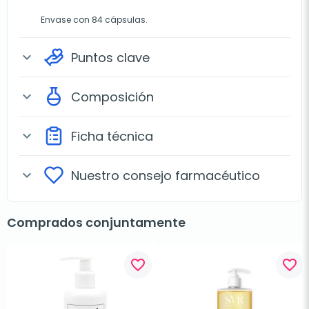
Envase con 84 cápsulas.
Puntos clave
expand_more
Composición
expand_more
Ficha técnica
expand_more
Nuestro consejo farmacéutico
expand_more
Comprados conjuntamente
favorite_border
favorite_border