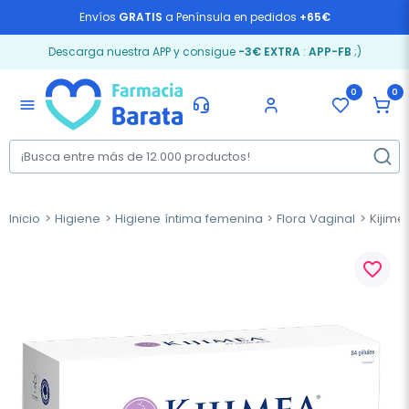
Envíos
GRATIS
a Península en pedidos
+65€
Descarga nuestra APP y consigue
-3€ EXTRA
:
APP-FB
;)
0
0
menu
Inicio
Higiene
Higiene íntima femenina
Flora Vaginal
Kijime
favorite_border