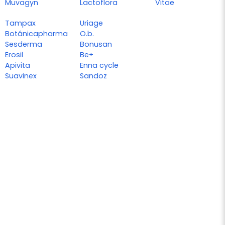
Muvagyn
Lactoflora
Vitae
Tampax
Uriage
Botánicapharma
O.b.
Sesderma
Bonusan
Erosil
Be+
Apivita
Enna cycle
Suavinex
Sandoz