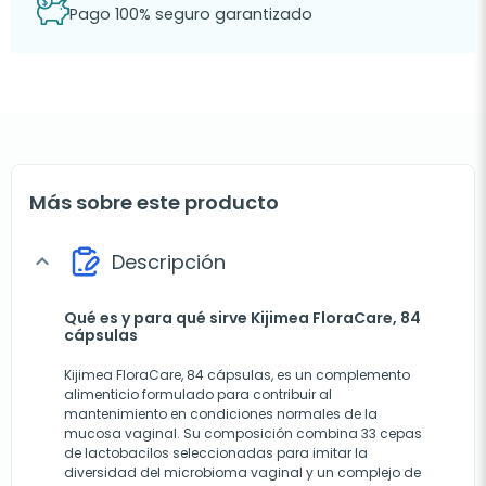
Pago 100% seguro garantizado
Más sobre este producto
Descripción
expand_more
Qué es y para qué sirve Kijimea FloraCare, 84
cápsulas
Kijimea FloraCare, 84 cápsulas, es un complemento
alimenticio formulado para contribuir al
mantenimiento en condiciones normales de la
mucosa vaginal. Su composición combina 33 cepas
de lactobacilos seleccionadas para imitar la
diversidad del microbioma vaginal y un complejo de