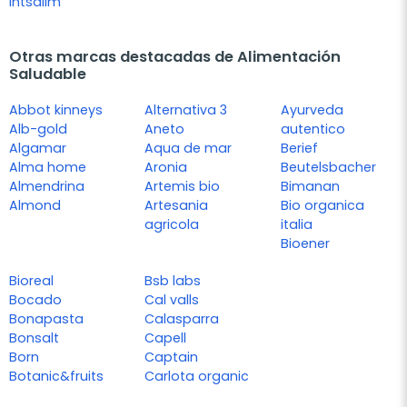
Intsalim
Otras marcas destacadas de Alimentación
Saludable
Abbot kinneys
Alternativa 3
Ayurveda
Alb-gold
Aneto
autentico
Algamar
Aqua de mar
Berief
Alma home
Aronia
Beutelsbacher
Almendrina
Artemis bio
Bimanan
Almond
Artesania
Bio organica
agricola
italia
Bioener
Bioreal
Bsb labs
Bocado
Cal valls
Bonapasta
Calasparra
Bonsalt
Capell
Born
Captain
Botanic&fruits
Carlota organic