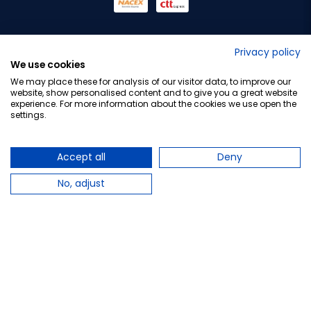
No lo decimos nosotros...
Privacy policy
We use cookies
¡Tu opinión es importante!
We may place these for analysis of our visitor data, to improve our
website, show personalised content and to give you a great website
experience. For more information about the cookies we use open the
settings.
Copyright © 2010-2026 Farmacia Barata S.L. Todos los
derechos reservados.
Accept all
Deny
No, adjust
Total:
4,93 €
−
+
Añadir al carrito