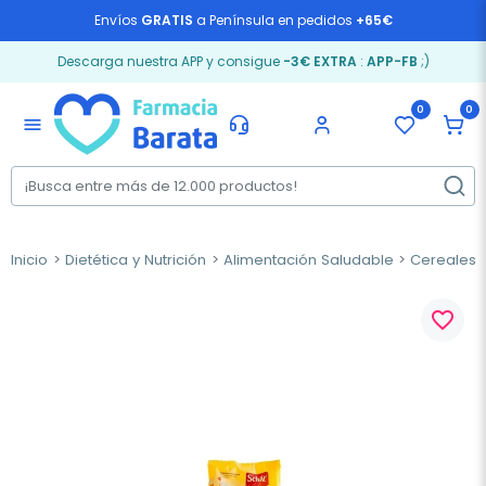
Envíos
GRATIS
a Península en pedidos
+65€
Descarga nuestra APP y consigue
-3€ EXTRA
:
APP-FB
;)
0
0
menu
Inicio
Dietética y Nutrición
Alimentación Saludable
Cereales,
favorite_border