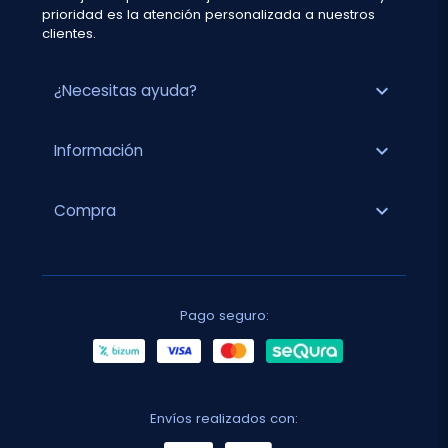
prioridad es la atención personalizada a nuestros
clientes.
expand_more
¿Necesitas ayuda?
expand_more
Información
expand_more
Compra
Pago seguro:
Envíos realizados con: