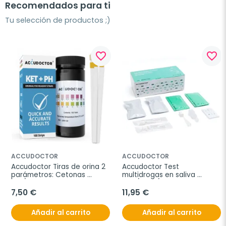
Recomendados para ti
Tu selección de productos ;)
favorite_border
favorite_border
ACCUDOCTOR
ACCUDOCTOR
Accudoctor Tiras de orina 2 
Accudoctor Test 
parámetros: Cetonas 
multidrogas en saliva 
KET/PH, 100 Tiras
THC/COC/MET, Caja 2 
pruebas
7,50 €
11,95 €
Añadir al carrito
Añadir al carrito