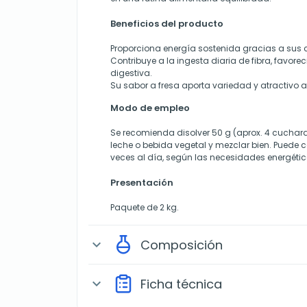
Beneficios del producto
Proporciona energía sostenida gracias a sus 
Contribuye a la ingesta diaria de fibra, favore
digestiva.
Su sabor a fresa aporta variedad y atractivo a
Modo de empleo
Se recomienda disolver 50 g (aprox. 4 cuchar
leche o bebida vegetal y mezclar bien. Puede
veces al día, según las necesidades energétic
Presentación
Paquete de 2 kg.
Composición
expand_more
Ficha técnica
expand_more