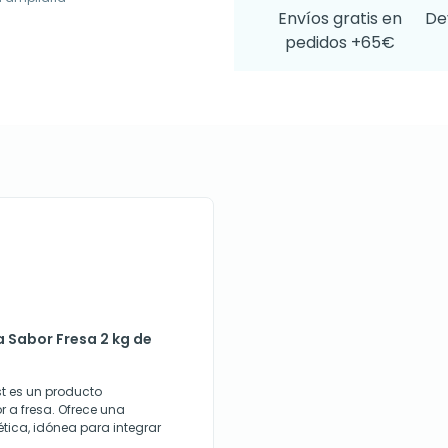
Envíos gratis en
De
pedidos +65€
a Sabor Fresa 2 kg de
st es un producto
r a fresa. Ofrece una
ética, idónea para integrar