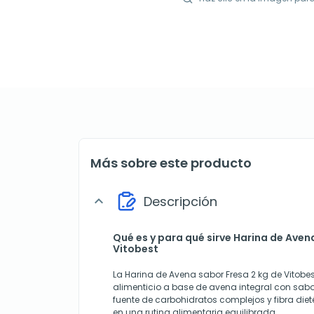
Más sobre este producto
Descripción
expand_more
Qué es y para qué sirve Harina de Aven
Vitobest
La Harina de Avena sabor Fresa 2 kg de Vitobe
alimenticio a base de avena integral con sabo
fuente de carbohidratos complejos y fibra diet
en una rutina alimentaria equilibrada.