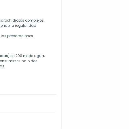
carbohidratos complejos.
ciendo la regularidad
 las preparaciones.
adas) en 200 ml de agua,
 consumirse una o dos
as.