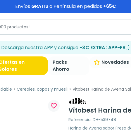
Envíos
GRATIS
a Península en pedidos
+65€
Descarga nuestra APP y consigue
-3€ EXTRA
:
APP-FB
;)
Ofertas en
Packs
Novedades
Solares
Ahorro
udable
Cereales, copos y muesli
Vitobest Harina de Avena Sab
favorite_border
Vitobest Harina de
Referencia: DH-539748
Harina de Avena sabor Fresa d