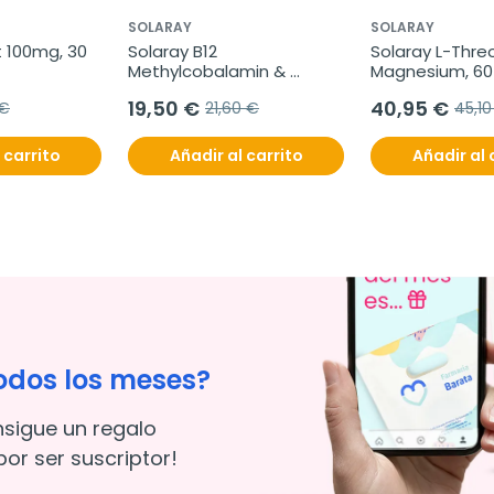
SOLARAY
SOLARAY
t 100mg, 30 
Solaray B12 
Solaray L-Thre
Methylcobalamin & 
Magnesium, 60 
Adenosylcobalamin, 
comprimidos
19,50 €
40,95 €
 €
21,60 €
45,10
2000mg
 carrito
Añadir al carrito
Añadir al 
odos los meses?
nsigue un regalo
or ser suscriptor!