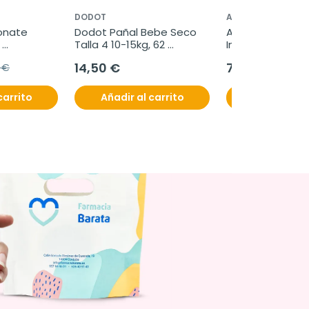
DODOT
ACOFAR
onate 
Dodot Pañal Bebe Seco 
Acofar Nesira Gel
Talla 4 10-15kg, 62 
Invisible SPF50+
unidades
14,50 €
7,60 €
 €
carrito
Añadir al carrito
Añadir al c