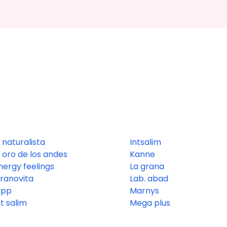
l naturalista
Intsalim
l oro de los andes
Kanne
nergy feelings
La grana
ranovita
Lab. abad
ipp
Marnys
nt salim
Mega plus