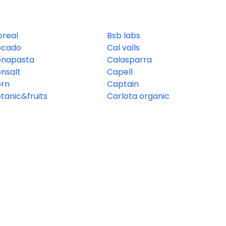
oreal
Bsb labs
ocado
Cal valls
onapasta
Calasparra
nsalt
Capell
orn
Captain
tanic&fruits
Carlota organic