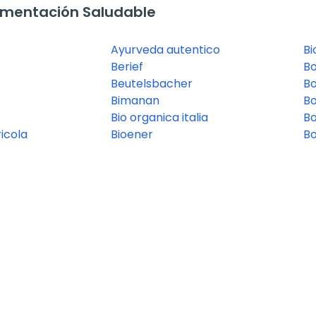
imentación Saludable
Ayurveda autentico
Bi
Berief
B
Beutelsbacher
B
Bimanan
Bo
Bio organica italia
B
icola
Bioener
Bo