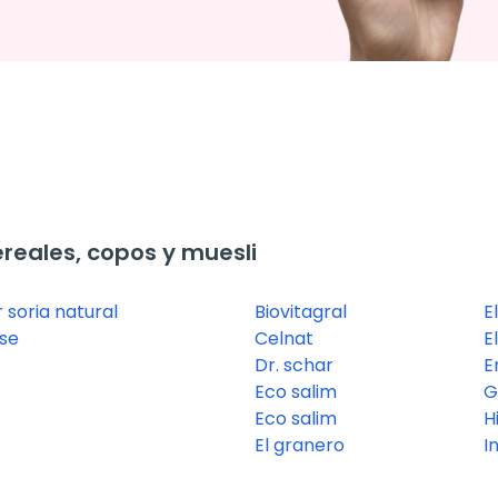
eales, copos y muesli
 soria natural
Biovitagral
E
se
Celnat
E
Dr. schar
E
Eco salim
G
Eco salim
H
El granero
I