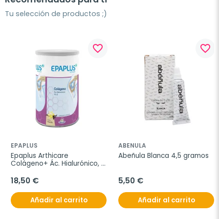
Tu selección de productos ;)
favorite_border
favorite_border
EPAPLUS
ABENULA
Epaplus Arthicare 
Abeñula Blanca 4,5 gramos
Colágeno+ Ác. Hialurónico, 
305g
18,50 €
5,50 €
Añadir al carrito
Añadir al carrito