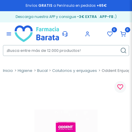
Envíos
GRATIS
a Península en pedidos
+65€
Descarga nuestra APP y consigue
-3€ EXTRA
:
APP-FB
;)
0
0
menu
Inicio
Higiene
Bucal
Colutorios y enjuagues
Oddent Enjuagu
favorite_border