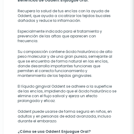
Beneficios de Oddent Enjuague Oral.
Recupera la salud de tus encías con la ayuda de
Oddent, que ayuda a cicatrizar los tejidos bucales
dañados y reduce la inflamación.
Especialmente indicado para el tratamiento y
prevención de las aftas que aparecen con
frecuencia.
Su composición contiene ácido hialurónico de alto
peso
molecular y de una gran pureza, semejante al
que se encuentra de forma natural en las encías,
donde desarrolla importantes funciones que
permiten el correcto funcionamiento y
mantenimiento de los tejidos gingivales.
El líquido gingival Oddent
se adhiere
a la superficie
de las encías, impidiendo que el ácido hialurónico se
elimine con el flujo salival y ejerza un efecto
prolongado y eficaz.
Oddent puede usarse de forma segura en niños, en
adultos y en personas de edad avanzada, incluso
durante el embarazo.
¿Cómo se usa
Oddent Enjuague Oral?