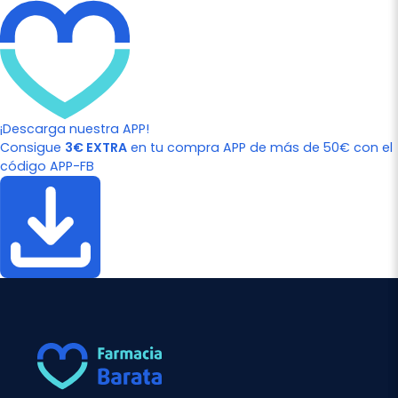
¡Descarga nuestra APP!
Consigue
3€ EXTRA
en tu compra APP de más de 50€ con el
código APP-FB