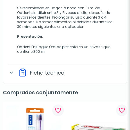
Se recomienda enjuagar la boca con 10 ml de
Oddent sin diluir entre 3 y 5 veces al día, después de
lavarse los dientes. Prolongar su uso durante 3 o 4
semanas. No tomar alimentos ni bebidas durante los
30 minutos siguientes a la aplicación.
Presentación.
Oddent Enjuague Oral se presenta en un envase que
contiene 300 ml.
Ficha técnica
expand_more
Comprados conjuntamente
favorite_border
favorite_border