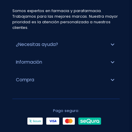
Somos expertos en farmacia y parafarmacia.
Trabajamos para las mejores marcas. Nuestra mayor
prioridad es la atención personalizada a nuestros
clientes.
expand_more
¿Necesitas ayuda?
expand_more
Información
expand_more
Compra
Pago seguro: