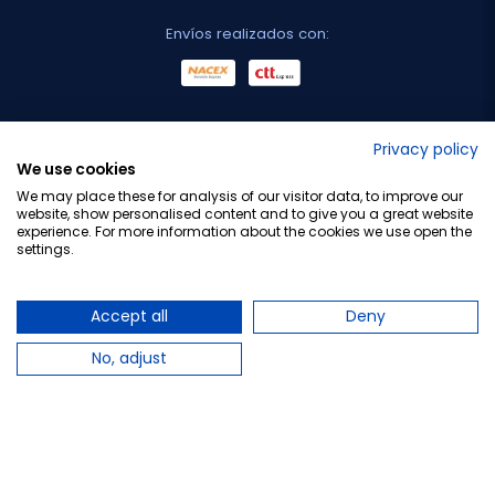
Envíos realizados con:
No lo decimos nosotros...
Privacy policy
We use cookies
¡Tu opinión es importante!
We may place these for analysis of our visitor data, to improve our
website, show personalised content and to give you a great website
experience. For more information about the cookies we use open the
settings.
Copyright © 2010-2026 Farmacia Barata S.L. Todos los
derechos reservados.
Accept all
Deny
No, adjust
Total:
16,70 €
−
+
Añadir al carrito