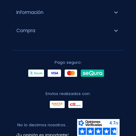
expand_more
Información
expand_more
Compra
Pago seguro:
Envíos realizados con:
No lo decimos nosotros...
¡Tu opinión es importante!