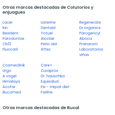
Otras marcas destacadas de Colutorios y
enjuagues
Lacer
Listerine
Regenerate
Kin
Dentaid
Dr organics
Bexident
Yotuel
Parogencyl
Parodontax
Aloclair
Aboca
Cb12
Perio aid
Pranarom
Fluocaril
Aftex
Laboratorios
viñas
Cosmeclinik
Care+
Urgo
Curaprox
A vogel
Dr. hauschka
Himalaya
Equisalud
Acofar
Esi - trepat diet
Bucomed
Farline
Otras marcas destacadas de Bucal