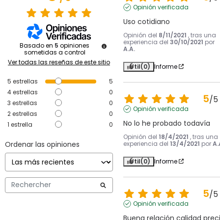
Opinión verificada
Uso cotidiano
Opinión del
8/11/2021
, tras una
experiencia del
30/10/2021
por
Basado en
5
opiniones
A.A.
sometidas a control
Ver todas las reseñas de este sitio
Útil
(0)
Informe
5
estrellas
5
4
estrellas
0
5
/
5
3
estrellas
0
Opinión verificada
2
estrellas
0
No lo he probado todavía
1
estrella
0
Opinión del
18/4/2021
, tras una
Ordenar las opiniones
experiencia del
13/4/2021
por
A.
Útil
(0)
Informe
5
/
5
Opinión verificada
Buena relación calidad prec