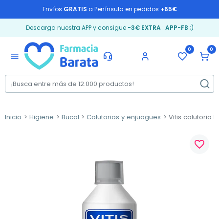
Envíos
GRATIS
a Península en pedidos
+65€
Descarga nuestra APP y consigue
-3€ EXTRA
:
APP-FB
;)
0
0
menu
Inicio
Higiene
Bucal
Colutorios y enjuagues
Vitis colutorio 
favorite_border