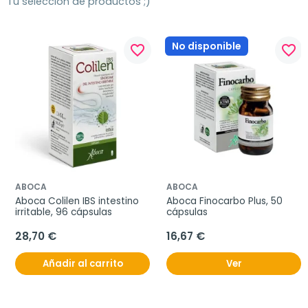
Tu selección de productos ;)
No disponible
favorite_border
favorite_border
ABOCA
ABOCA
Aboca Colilen IBS intestino 
Aboca Finocarbo Plus, 50 
irritable, 96 cápsulas
cápsulas
28,70 €
16,67 €
Añadir al carrito
Ver