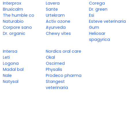
Interprox
Lavera
Corega
Bruxicalm
Sante
Dr. green
The humble co
Urtekram
Esi
Naturabio
Activ ozone
Esteve veterinaria
Corpore sano
Ayurveda
Gum
Dr. organic
Chewy vites
Heliosar
spagyrica
Intersa
Nordics oral care
Leti
Okal
Logona
Oscimed
Madal bal
Physalis
Nale
Prodeco pharma
Natysal
Stangest
veterinaria