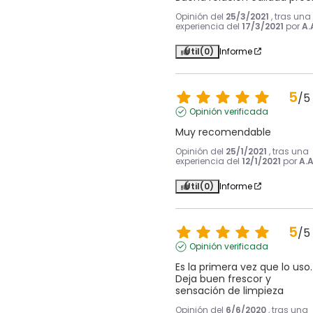
Opinión del
25/3/2021
, tras una
experiencia del
17/3/2021
por
A.
Útil
(0)
Informe
5
/
5
Opinión verificada
Muy recomendable
Opinión del
25/1/2021
, tras una
experiencia del
12/1/2021
por
A.A
Útil
(0)
Informe
5
/
5
Opinión verificada
Es la primera vez que lo uso. 
Deja buen frescor y 
sensación de limpieza
Opinión del
6/6/2020
, tras una