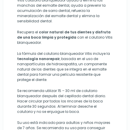
Vitis colutorio blanqueador ayuda a elimina las
manchas del esmalte dental, ayuda a prevenir la
acumulación de sarro dental, refuerza la
mineralización del esmalte dental y elimina la
sensibilidad dental.
Recupera el
color natural de tus dientes y disfruta
de una boca limpia y protegida
con el colutorio Vitis
blanqueador.
La fórmula del colutorio blanqueador Vitis incluye la
tecnología nanorepair
, basada en el uso de
nanopartículas de hidroxiapatita, un componente
natural de los dientes que se integra en el esmalte
dental para formar una película resistente que
protege el diente.
Se recomienda utilizar 15 – 30 ml de colutorio
blanqueador después del cepillado dental diario.
Hacer circular por todos los rincones de la boca
durante 30 segundos. Al terminar deseche el
colutorio y no se enjuague la boca.
Su uso está indicado para adultos y niños mayores
de 7 años. Se recomienda su uso para conseguir