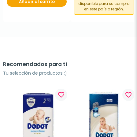
Añadir al carrito
disponible para su compra
en este país o región.
Recomendados para ti
Tu selección de productos ;)
favorite_border
favorite_border