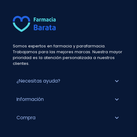
Somos expertos en farmacia y parafarmacia.
Trabajamos para las mejores marcas. Nuestra mayor
prioridad es la atención personalizada a nuestros
clientes.
expand_more
¿Necesitas ayuda?
expand_more
Información
expand_more
Compra