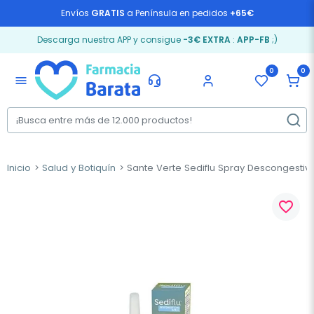
Envíos
GRATIS
a Península en pedidos
+65€
Descarga nuestra APP y consigue
-3€ EXTRA
:
APP-FB
;)
0
0
menu
Inicio
Salud y Botiquín
Sante Verte Sediflu Spray Descongestivo
favorite_border