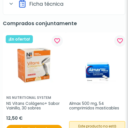
Ficha técnica
expand_more
Comprados conjuntamente
¡En oferta!
favorite_border
favorite_border
NS NUTRITIONAL SYSTEM
NS Vitans Colágeno+ Sabor 
Almax 500 mg, 54 
Vainilla, 30 sobres
comprimidos masticables
12,50 €
Este producto no está