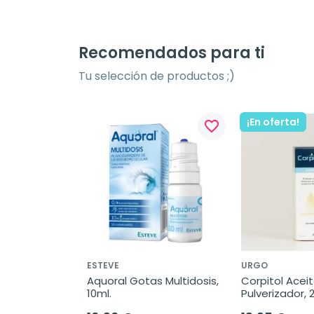
Recomendados para ti
Tu selección de productos ;)
¡En oferta!
favorite_border
ESTEVE
URGO
Aquoral Gotas Multidosis, 
Corpitol Aceit
10ml.
Pulverizador, 