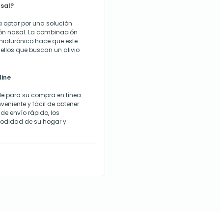
asal?
a optar por una solución
ión nasal. La combinación
hialurónico hace que este
ellos que buscan un alivio
line
le para su compra en línea
eniente y fácil de obtener
de envío rápido, los
modidad de su hogar y