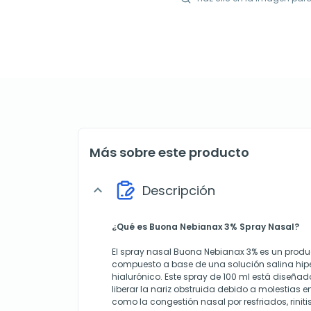
Más sobre este producto
Descripción
expand_more
¿Qué es Buona Nebianax 3% Spray Nasal?
El spray nasal Buona Nebianax 3% es un produ
compuesto a base de una solución salina hip
hialurónico. Este spray de 100 ml está diseña
liberar la nariz obstruida debido a molestias en
como la congestión nasal por resfriados, rinitis 