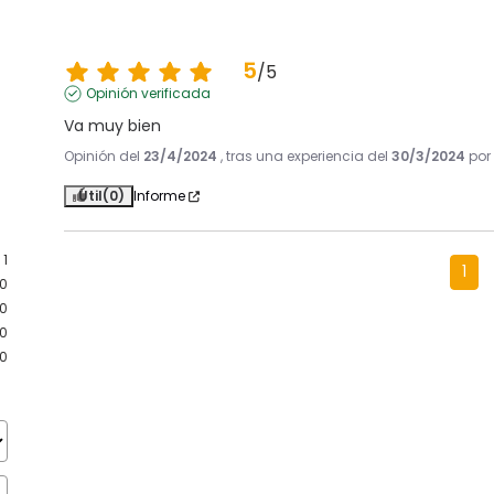
5
/
5
Opinión verificada
Va muy bien
Opinión del
23/4/2024
, tras una experiencia del
30/3/2024
po
Útil
(0)
Informe
1
1
0
0
0
0