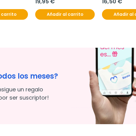
19,95 €
16,50 €
Hialurónico, 448 
comprimidos
 carrito
Añadir al carrito
Añadir al 
odos los meses?
nsigue un regalo
or ser suscriptor!