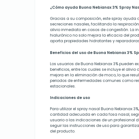
¿Cómo ayuda Buona Nebianax 3% Spray Nas
Gracias a su composición, este spray ayuda a 
secreciones nasales, facilitando la respiraci
alivio inmediato en casos de congestión. La i
hialurónico no solo mejora la eficacia del pro
aporta propiedades hidratantes y reparadora
Beneficios del uso de Buona Nebianax 3% S
Los usuarios de Buona Nebianax 3% pueden ex
beneficios, entre los cuales se incluye el alivio
mejora en la eliminación de moco, lo que resul
periodos de enfermedades comunes como resf
estacionales.
Indicaciones de uso
Para utilizar el spray nasal Buona Nebianax 3%
cantidad adecuada en cada fosa nasal, segú
usuario o las indicaciones de un profesional d
seguir las instrucciones de uso para garantiz
del producto.