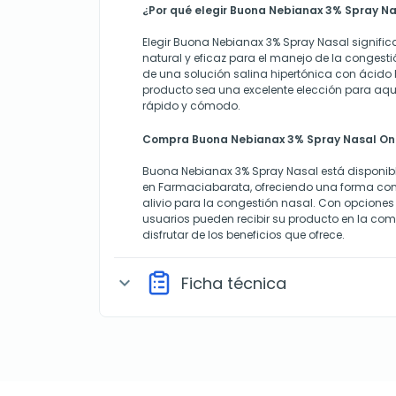
¿Por qué elegir Buona Nebianax 3% Spray N
Elegir Buona Nebianax 3% Spray Nasal signific
natural y eficaz para el manejo de la congest
de una solución salina hipertónica con ácido 
producto sea una excelente elección para aqu
rápido y cómodo.
Compra Buona Nebianax 3% Spray Nasal On
Buona Nebianax 3% Spray Nasal está disponib
en Farmaciabarata, ofreciendo una forma conv
alivio para la congestión nasal. Con opciones 
usuarios pueden recibir su producto en la co
disfrutar de los beneficios que ofrece.
Ficha técnica
expand_more