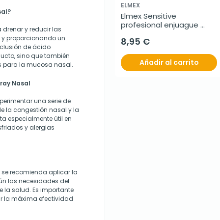
ELMEX
al?
Elmex Sensitive 
profesional enjuague 
drenar y reducir las
bucal, 400 ml
ón y proporcionando un
8,95 €
nclusión de ácido
ducto, sino que también
Añadir al carrito
s para la mucosa nasal.
pray Nasal
perimentar una serie de
 de la congestión nasal y la
ta especialmente útil en
riados y alergias
, se recomienda aplicar la
n las necesidades del
e la salud. Es importante
ar la máxima efectividad