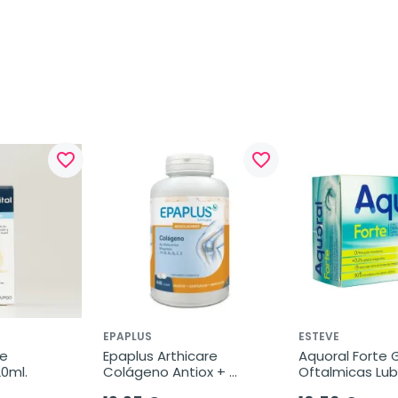
favorite_border
favorite_border
EPAPLUS
ESTEVE
e 
Epaplus Arthicare 
Aquoral Forte 
20ml.
Colágeno Antiox + 
Oftalmicas Lubr
Magnesio + Ác. 
30 Monodosis.