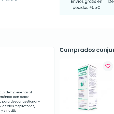
Envíos gratis en
De
pedidos +65€
Comprados conju
favorite_border
cto de higiene nasal
ertónica con ácido
do para descongestionar y
 las vías respiratorias,
y sinusitis.