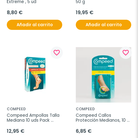
Extreme , 5 ud
50 g
8,80 €
19,95 €
Añadir al carrito
Añadir al carrito
favorite_border
favorite_border
COMPEED
COMPEED
Compeed Ampollas Talla 
Compeed Callos 
Mediana 10 uds Pack 
Protección Medianos, 10 
Ahorro
ud
12,95 €
6,85 €