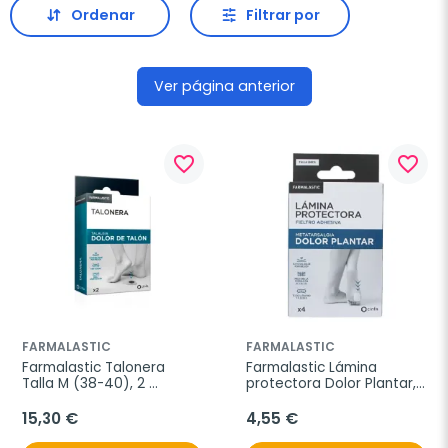
Ordenar
Filtrar por
Ver página anterior
favorite_border
favorite_border
FARMALASTIC
FARMALASTIC
Farmalastic Talonera 
Farmalastic Lámina 
Talla M (38-40), 2 
protectora Dolor Plantar, 
unidades
4 unidades
15,30 €
4,55 €