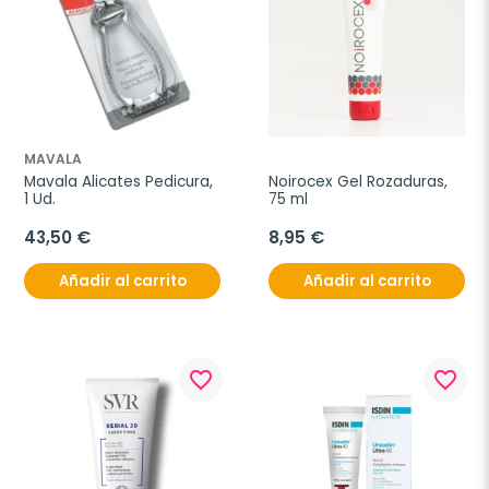
MAVALA
Mavala Alicates Pedicura, 
Noirocex Gel Rozaduras, 
1 Ud.
75 ml
43,50 €
8,95 €
Añadir al carrito
Añadir al carrito
favorite_border
favorite_border