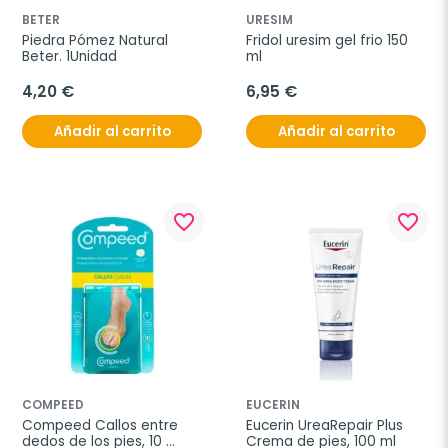
BETER
URESIM
Piedra Pómez Natural 
Fridol uresim gel frio 150 
Beter. 1Unidad
ml
4,20 €
6,95 €
Añadir al carrito
Añadir al carrito
favorite_border
favorite_border
COMPEED
EUCERIN
Compeed Callos entre 
Eucerin UreaRepair Plus 
dedos de los pies, 10 
Crema de pies, 100 ml