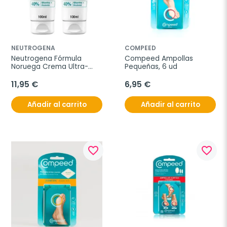
NEUTROGENA
COMPEED
Neutrogena Fórmula 
Compeed Ampollas 
Noruega Crema Ultra-
Pequeñas, 6 ud
Hidratante Pies Secos 
Duplo, 2x100 ml
11,95 €
6,95 €
Añadir al carrito
Añadir al carrito
favorite_border
favorite_border