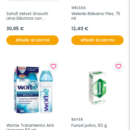
WELEDA
Scholl Velvet Smooth 
Weleda Bálsamo Pies, 75 
Lima Eléctrica con 
ml
Recambio
30,95 €
12,40 €
Añadir al carrito
Añadir al carrito
favorite_border
favorite_border
BAYER
Wortie Tratamiento Anti 
Funsol polvo, 60 g