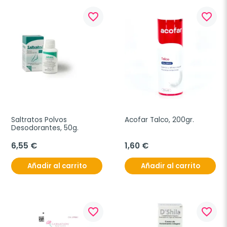
favorite_border
favorite_border
Saltratos Polvos 
Acofar Talco, 200gr.
Desodorantes, 50g.
6,55 €
1,60 €
Añadir al carrito
Añadir al carrito
favorite_border
favorite_border