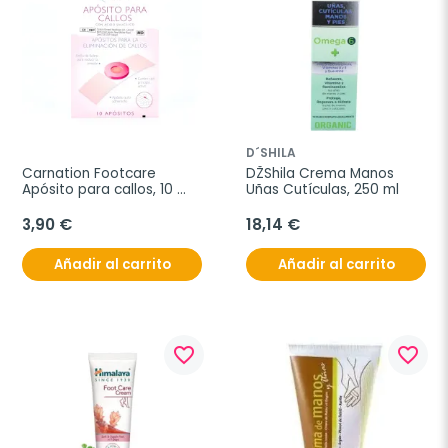
D´SHILA
Carnation Footcare 
DŽShila Crema Manos 
Apósito para callos, 10 
Uñas Cutículas, 250 ml
unidades.
3,90 €
18,14 €
Añadir al carrito
Añadir al carrito
favorite_border
favorite_border