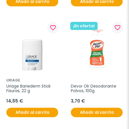
Añadir al carrito
Añadir al carrito
¡En oferta!
favorite_border
favorite_border
URIAGE
Uriage Bariederm Stick 
Devor Olr Desodorante 
Fisuras, 22 g
Polvos, 100g.
14,55 €
3,70 €
Añadir al carrito
Añadir al carrito