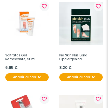
favorite_border
favorite_border
Saltratos Gel 
Pie Skin Plus Lana 
Refrescante, 50ml.
Hipalergénica
6,95 €
8,20 €
Añadir al carrito
Añadir al carrito
favorite_border
favorite_border