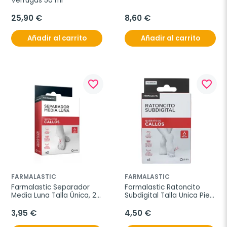
Verrugas 50 ml
25,90 €
8,60 €
Añadir al carrito
Añadir al carrito
favorite_border
favorite_border
FARMALASTIC
FARMALASTIC
Farmalastic Separador 
Farmalastic Ratoncito 
Media Luna Talla Única, 2 
Subdigital Talla Unica Pie 
unidades
Derecho
3,95 €
4,50 €