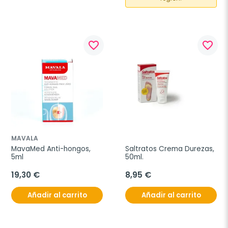
favorite_border
favorite_border
MAVALA
MavaMed Anti-hongos, 
Saltratos Crema Durezas, 
5ml
50ml.
19,30 €
8,95 €
Añadir al carrito
Añadir al carrito