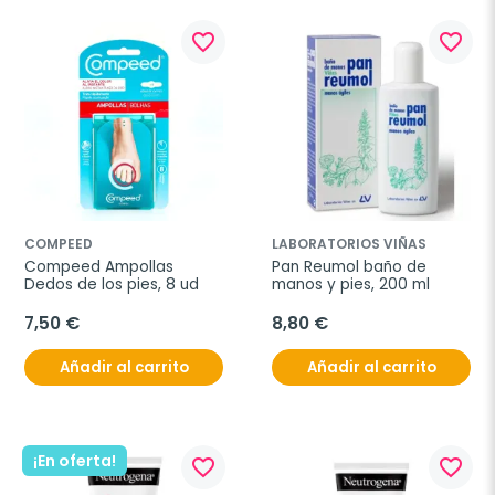
favorite_border
favorite_border
COMPEED
LABORATORIOS VIÑAS
Compeed Ampollas 
Pan Reumol baño de 
Dedos de los pies, 8 ud
manos y pies, 200 ml
7,50 €
8,80 €
Añadir al carrito
Añadir al carrito
¡En oferta!
favorite_border
favorite_border