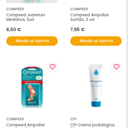
COMPEED
COMPEED
Compeed Juanetes 
Compeed Ampollas 
Medianos, 5ud
Surtido, 5 ud
6,50 €
7,95 €
Añadir al carrito
Añadir al carrito
favorite_border
favorite_border
COMPEED
CPI
Compeed Ampollas 
CPI Crema podológica, 