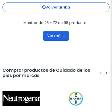
Volver arriba
Mostrando 25 - 72 de 98 productos
Ver más...
Comprar productos de Cuidado de los
keyboard_arrow_left
keyboard_arrow_right
pies por marcas
Anteri
Sig