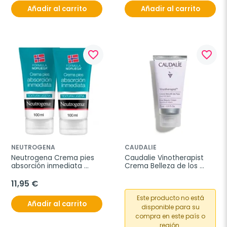
Añadir al carrito
Añadir al carrito
favorite_border
favorite_border
NEUTROGENA
CAUDALIE
Neutrogena Crema pies 
Caudalie Vinotherapist 
absorción inmediata 
Crema Belleza de los 
duplo, 2x100 ml
Pies, 75 ml
11,95 €
Este producto no está
Añadir al carrito
disponible para su
compra en este país o
región.