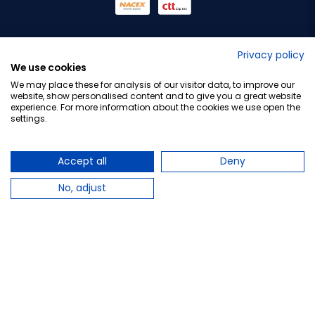
No lo decimos nosotros...
Privacy policy
We use cookies
¡Tu opinión es importante!
We may place these for analysis of our visitor data, to improve our
website, show personalised content and to give you a great website
experience. For more information about the cookies we use open the
settings.
Copyright © 2010-2026 Farmacia Barata S.L. Todos los
derechos reservados.
Accept all
Deny
No, adjust