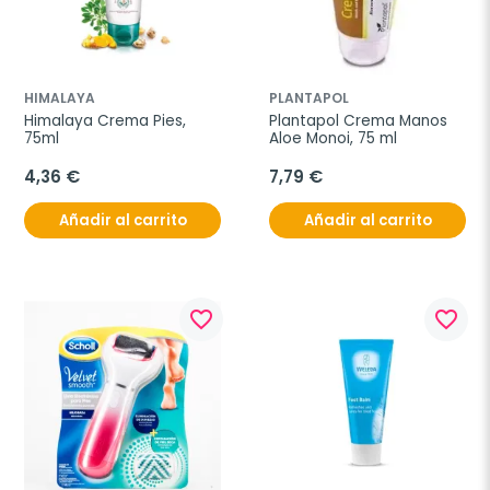
HIMALAYA
PLANTAPOL
Himalaya Crema Pies, 
Plantapol Crema Manos 
75ml
Aloe Monoi, 75 ml
4,36 €
7,79 €
Añadir al carrito
Añadir al carrito
favorite_border
favorite_border