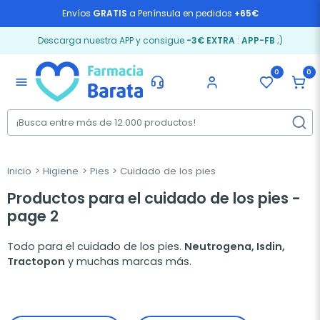
Envíos
GRATIS
a Península en pedidos
+65€
Descarga nuestra APP y consigue
-3€ EXTRA
:
APP-FB
;)
0
0
menu
Inicio
Higiene
Pies
Cuidado de los pies
Productos para el cuidado de los pies -
page 2
Todo para el cuidado de los pies.
Neutrogena, Isdin,
Tractopon
y muchas marcas más.