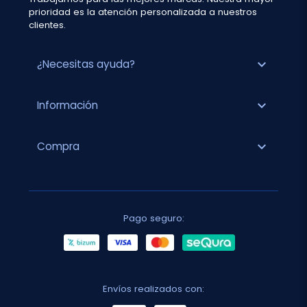
prioridad es la atención personalizada a nuestros
clientes.
expand_more
¿Necesitas ayuda?
expand_more
Información
expand_more
Compra
Pago seguro:
Envíos realizados con: