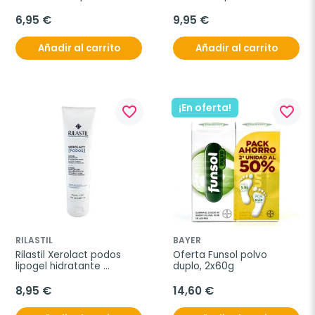
unidades
6,95 €
9,95 €
Añadir al carrito
Añadir al carrito
¡En oferta!
favorite_border
favorite_border
RILASTIL
BAYER
Rilastil Xerolact podos 
Oferta Funsol polvo 
lipogel hidratante 
duplo, 2x60g
queratolítico, 100 ml
8,95 €
14,60 €