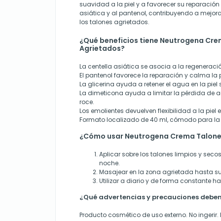
suavidad a la piel y a favorecer su reparación 
asiática y al pantenol, contribuyendo a mejorar
los talones agrietados.
¿Qué beneficios tiene Neutrogena Cr
Agrietados?
La centella asiática se asocia a la regeneraci
El pantenol favorece la reparación y calma la 
La glicerina ayuda a retener el agua en la piel
La dimeticona ayuda a limitar la pérdida de 
roce.
Los emolientes devuelven flexibilidad a la piel
Formato localizado de 40 ml, cómodo para la 
¿Cómo usar Neutrogena Crema Talone
Aplicar sobre los talones limpios y secos
noche.
Masajear en la zona agrietada hasta su
Utilizar a diario y de forma constante h
¿Qué advertencias y precauciones deben
Producto cosmético de uso externo. No ingerir. 