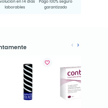
volución en 14 días
Pago 100% seguro
laborables
garantizado
keyboard_arrow_left
keyboard_arrow_right
ntamente
Anterior
Siguiente
favorite_border
favorite_border