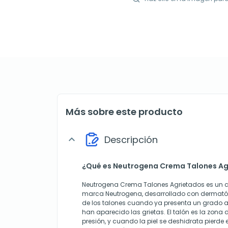
Más sobre este producto
Descripción
expand_more
¿Qué es Neutrogena Crema Talones Ag
Neutrogena Crema Talones Agrietados es un c
marca Neutrogena, desarrollado con dermatólo
de los talones cuando ya presenta un grado
han aparecido las grietas. El talón es la zona
presión, y cuando la piel se deshidrata pierde 