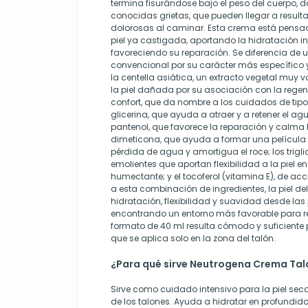
termina fisurándose bajo el peso del cuerpo, 
conocidas grietas, que pueden llegar a resulta
dolorosas al caminar. Esta crema está pensa
piel ya castigada, aportando la hidratación i
favoreciendo su reparación. Se diferencia de 
convencional por su carácter más específico y
la centella asiática, un extracto vegetal muy 
la piel dañada por su asociación con la regen
confort, que da nombre a los cuidados de tipo
glicerina, que ayuda a atraer y a retener el agua
pantenol, que favorece la reparación y calma l
dimeticona, que ayuda a formar una película p
pérdida de agua y amortigua el roce; los trigli
emolientes que aportan flexibilidad a la piel end
humectante; y el tocoferol (vitamina E), de ac
a esta combinación de ingredientes, la piel de
hidratación, flexibilidad y suavidad desde las
encontrando un entorno más favorable para rep
formato de 40 ml resulta cómodo y suficiente 
que se aplica solo en la zona del talón.
¿Para qué sirve Neutrogena Crema Tal
Sirve como cuidado intensivo para la piel sec
de los talones. Ayuda a hidratar en profundidad