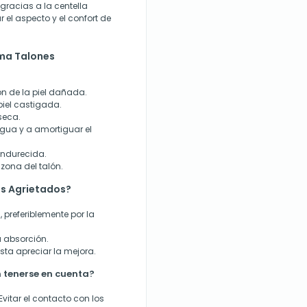
gracias a la centella
 el aspecto y el confort de
ema Talones
ón de la piel dañada.
piel castigada.
 seca.
agua y a amortiguar el
 endurecida.
zona del talón.
s Agrietados?
, preferiblemente por la
 absorción.
asta apreciar la mejora.
 tenerse en cuenta?
Evitar el contacto con los