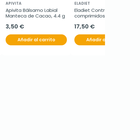
APIVITA
ELADIET
Apivita Bálsamo Labial 
Eladiet Controlhep, 60 
Manteca de Cacao, 4.4 g
comprimidos
3,50 €
17,50 €
Añadir al carrito
Añadir al carrito