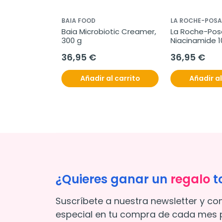
BAIA FOOD
LA ROCHE-POSA
hytophanere 
Baia Microbiotic Creamer, 
La Roche-Posa
o 
300 g
Niacinamide 1
x120 
ml
36,95 €
36,95 €
l carrito
Añadir al carrito
Añadir al
¿Quieres ganar un
regalo
t
Suscríbete a nuestra newsletter y co
especial en tu compra de cada mes p