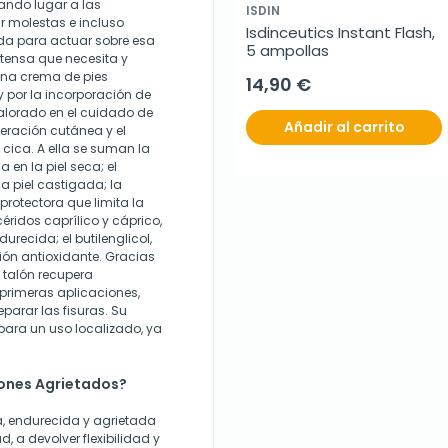
dando lugar a las
ISDIN
r molestas e incluso
Isdinceutics Instant Flash, 
da para actuar sobre esa
5 ampollas
ntensa que necesita y
una crema de pies
14,90 €
 por la incorporación de
valorado en el cuidado de
Añadir al carrito
eración cutánea y el
 cica. A ella se suman la
 en la piel seca; el
a piel castigada; la
rotectora que limita la
céridos caprílico y cáprico,
urecida; el butilenglicol,
ción antioxidante. Gracias
l talón recupera
 primeras aplicaciones,
arar las fisuras. Su
para un uso localizado, ya
ones Agrietados?
a, endurecida y agrietada
, a devolver flexibilidad y