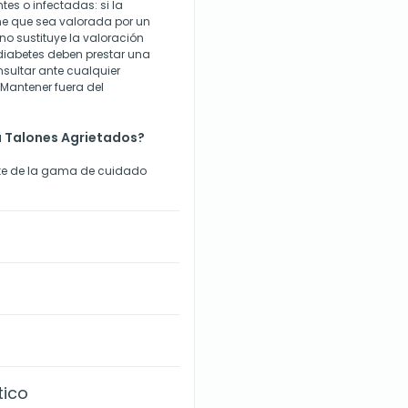
tes o infectadas: si la
ne que sea valorada por un
no sustituye la valoración
diabetes deben prestar una
nsultar ante cualquier
. Mantener fuera del
 Talones Agrietados?
rte de la gama de cuidado
tico