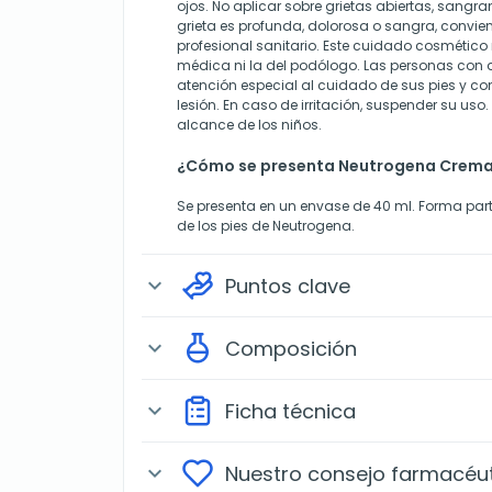
ojos. No aplicar sobre grietas abiertas, sangran
grieta es profunda, dolorosa o sangra, convie
profesional sanitario. Este cuidado cosmético 
médica ni la del podólogo. Las personas con 
atención especial al cuidado de sus pies y co
lesión. En caso de irritación, suspender su uso
alcance de los niños.
¿Cómo se presenta Neutrogena Crema
Se presenta en un envase de 40 ml. Forma pa
de los pies de Neutrogena.
Puntos clave
expand_more
Composición
expand_more
Ficha técnica
expand_more
Nuestro consejo farmacéu
expand_more