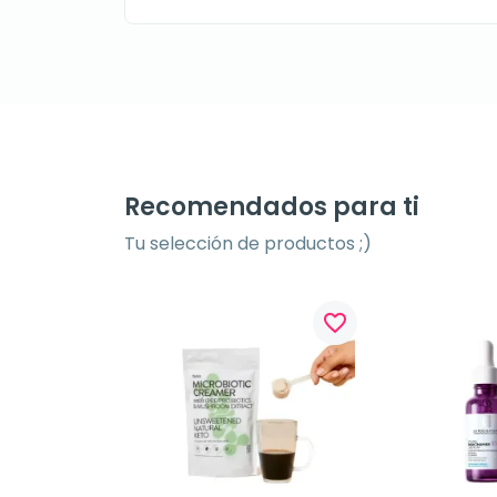
Recomendados para ti
Tu selección de productos ;)
favorite_border
favorite_border