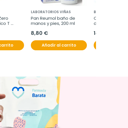
LABORATORIOS VIÑAS
BAYER
ero 
Pan Reumol baño de 
Oferta Funsol po
co T 
manos y pies, 200 ml
duplo, 2x60g
Adaptable 
8,80 €
14,60 €
ml
carrito
Añadir al carrito
Añadir al c