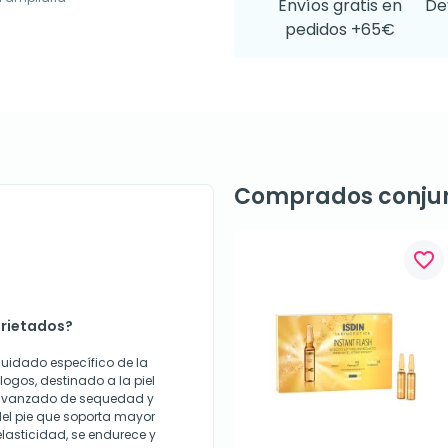
Envíos gratis en
De
pedidos +65€
Comprados conju
favorite_border
rietados?
uidado específico de la
gos, destinado a la piel
 avanzado de sequedad y
 del pie que soporta mayor
elasticidad, se endurece y