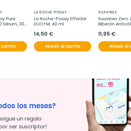
Y
LA ROCHE-POSAY
SUAVINEX
y Pure 
La Roche-Posay Effaclar 
Suavinex Zero Z
0 Sérum, 30 
DUO+M, 40 ml
Biberón Anticóli
Silicona Flujo 
14,50 €
11,95 €
Color Fair, 120 
 carrito
Añadir al carrito
Añadir al 
odos los meses?
nsigue un regalo
or ser suscriptor!