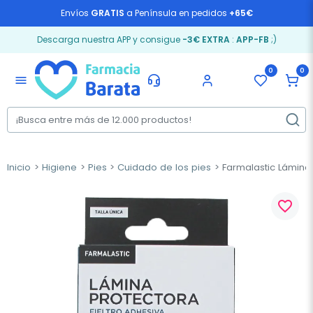
Envíos
GRATIS
a Península en pedidos
+65€
Descarga nuestra APP y consigue
-3€ EXTRA
:
APP-FB
;)
0
0
menu
Inicio
Higiene
Pies
Cuidado de los pies
Farmalastic Lámina 
favorite_border