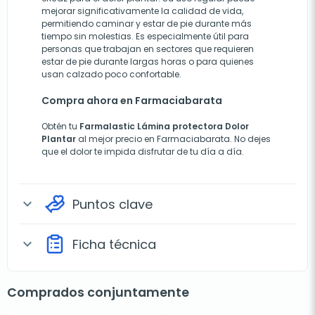
mejorar significativamente la calidad de vida,
permitiendo caminar y estar de pie durante más
tiempo sin molestias. Es especialmente útil para
personas que trabajan en sectores que requieren
estar de pie durante largas horas o para quienes
usan calzado poco confortable.
Compra ahora en Farmaciabarata
Obtén tu
Farmalastic Lámina protectora Dolor
Plantar
al mejor precio en
Farmaciabarata
. No dejes
que el dolor te impida disfrutar de tu día a día.
Puntos clave
expand_more
Ficha técnica
expand_more
Comprados conjuntamente