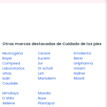
Otras marcas destacadas de Cuidado de los pies
Neutrogena
Cerave
Emolienta
Bayer
Eucerin
Beter
Compeed
Svr
Unipharma
Laboratorios
Dr scholl
Uresim
viñas
Leti
Nailner
Isdin
Martiderm
Rilastil
Caudalie
Himalaya
Mavala
D´shila
Nuxe
Akileine
Plantapol