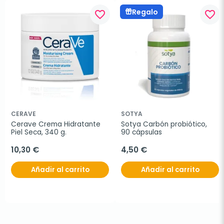
Regalo
favorite_border
favorite_border
CERAVE
SOTYA
Cerave Crema Hidratante 
Sotya Carbón probiótico, 
Piel Seca, 340 g.
90 cápsulas
10,30 €
4,50 €
Añadir al carrito
Añadir al carrito