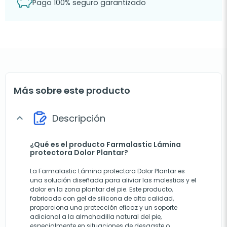
Pago 100% seguro garantizado
Más sobre este producto
Descripción
expand_more
¿Qué es el producto Farmalastic Lámina
protectora Dolor Plantar?
La Farmalastic Lámina protectora Dolor Plantar es
una solución diseñada para aliviar las molestias y el
dolor en la zona plantar del pie. Este producto,
fabricado con gel de silicona de alta calidad,
proporciona una protección eficaz y un soporte
adicional a la almohadilla natural del pie,
especialmente en situaciones de desgaste o