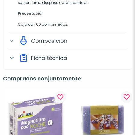
su consumo después de las comidas.
Presentación
Caja con 60 comprimidos.
Composición
expand_more
Ficha técnica
expand_more
Comprados conjuntamente
favorite_border
favorite_border