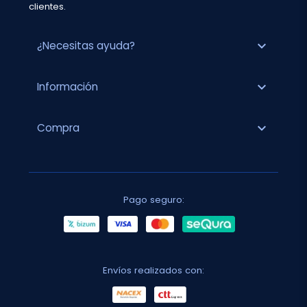
clientes.
expand_more
¿Necesitas ayuda?
expand_more
Información
expand_more
Compra
Pago seguro:
Envíos realizados con: