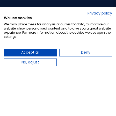
No lo decimos nosotros...
Privacy policy
We use cookies
¡Tu opinión es importante!
We may place these for analysis of our visitor data, to improve our
website, show personalised content and to give you a great website
experience. For more information about the cookies we use open the
settings.
Copyright © 2010-2026 Farmacia Barata S.L. Todos los
derechos reservados.
Accept all
Deny
No, adjust
Total:
39,95 €
−
+
Añadir al carrito