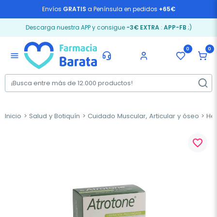
Envíos
GRATIS
a Península en pedidos
+65€
Descarga nuestra APP y consigue
-3€ EXTRA
:
APP-FB
;)
0
0
menu
Inicio
Salud y Botiquín
Cuidado Muscular, Articular y óseo
Hea
favorite_border