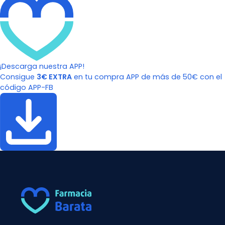
¡Descarga nuestra APP!
Consigue
3€ EXTRA
en tu compra APP de más de 50€ con el
código APP-FB