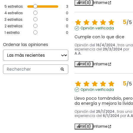
Útil
(0)
Informe
5
estrellas
3
4
estrellas
0
3
estrellas
0
5
/
5
2
estrellas
0
Opinión verificada
1
estrella
0
Cumple con lo que dice
Ordenar las opiniones
Opinión del
16/4/2024
, tras una
experiencia del
29/3/2024
por
A.A.
Útil
(0)
Informe
5
/
5
Opinión verificada
Llevo poco tomándolo, pero 
da energía y mejora la lívid
Opinión del
25/1/2024
, tras una
experiencia del
6/1/2024
por
A.A
Útil
(0)
Informe