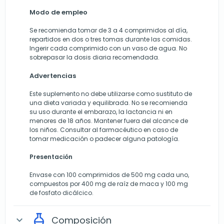
Modo de empleo
Se recomienda tomar de 3 a 4 comprimidos al día,
repartidos en dos o tres tomas durante las comidas.
Ingerir cada comprimido con un vaso de agua. No
sobrepasar la dosis diaria recomendada.
Advertencias
Este suplemento no debe utilizarse como sustituto de
una dieta variada y equilibrada. No se recomienda
su uso durante el embarazo, la lactancia ni en
menores de 18 años. Mantener fuera del alcance de
los niños. Consultar al farmacéutico en caso de
tomar medicación o padecer alguna patología.
Presentación
Envase con 100 comprimidos de 500 mg cada uno,
compuestos por 400 mg de raíz de maca y 100 mg
de fosfato dicálcico.
Composición
expand_more