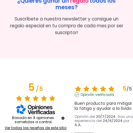
¿Quieres ganar un
regalo
todos los
meses?
Suscríbete a nuestra newsletter y consigue un
regalo especial en tu compra de cada mes por ser
suscriptor!
5
5
/
5
/
5
Opinión verificada
Buen producto para mitigar 
la fatiga y ayudar a la lívido
Opinión del
20/7/2024
, tras un
Basado en
3
opiniones
experiencia del
24/6/2024
por
sometidas a control
A.A.
Ver todas las reseñas de este sitio