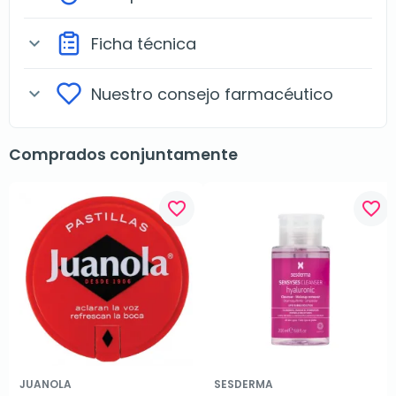
Ficha técnica
expand_more
Nuestro consejo farmacéutico
expand_more
Comprados conjuntamente
favorite_border
favorite_border
JUANOLA
SESDERMA