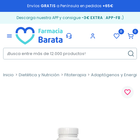
Envíos
GRATIS
a Península en pedidos
+65€
Descarga nuestra APP y consigue
-3€ EXTRA
:
APP-FB
;)
0
0
menu
Inicio
Dietética y Nutrición
Fitoterapia
Adaptógenos y Energiz
favorite_border