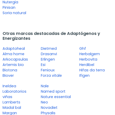
Nutergia
Pinisan
Soria natural
Otras marcas destacadas de Adaptógenos y
Energizantes
Adaptoheal
Dietmed
Ghf
Alma home
Drasanvi
Herbalgem
Arkocapsulas
Erlingen
Herbovita
Artemis bio
Esi
Herdibel
Biotona
Fenioux
Hifas da terra
Biover
Forza vitale
Ifigen
Ineldea
Nale
Laboratorios
Named sport
viñas
Nature essential
Lamberts
Neo
Madal bal
Novadiet
Margan
Physalis