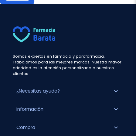
Somos expertos en farmacia y parafarmacia.
Trabajamos para las mejores marcas. Nuestra mayor
prioridad es la atención personalizada a nuestros
clientes.
expand_more
¿Necesitas ayuda?
expand_more
Información
expand_more
Compra