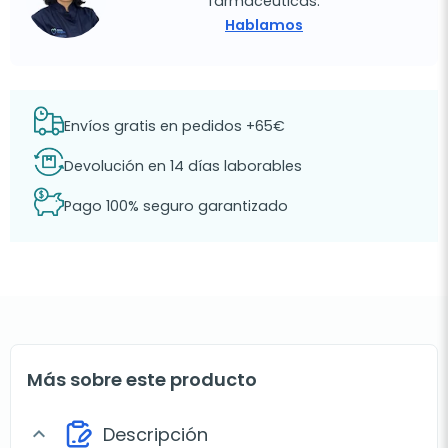
farmacéuticas.
Hablamos
Envíos gratis en pedidos +65€
Devolución en 14 días laborables
Pago 100% seguro garantizado
Más sobre este producto
Descripción
expand_more