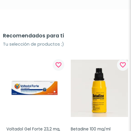
Recomendados para ti
Tu selección de productos ;)
favorite_border
favorite_border
Voltadol Gel Forte 23,2 mg, 
Betadine 100 mg/ml 