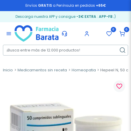
Envíos
GRATIS
a Península en pedidos
+65€
Descarga nuestra APP y consigue
-3€ EXTRA
:
APP-FB
;)
0
0
menu
Inicio
Medicamentos sin receta
Homeopatia
Hepeel N, 50 c
favorite_border