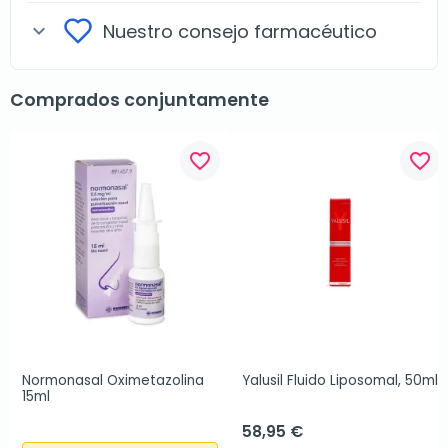
Nuestro consejo farmacéutico
expand_more
Comprados conjuntamente
favorite_border
favorite_border
Normonasal Oximetazolina 
Yalusil Fluido Liposomal, 50ml
15ml
58,95 €