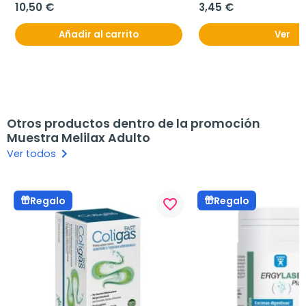
10,50 €
3,45 €
Añadir al carrito
Ver
Otros productos dentro de la promoción
Muestra Melilax Adulto
keyboard_arrow_right
Ver todos
Regalo
Regalo
favorite_border