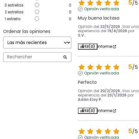
5
/
5
3
estrellas
0
Opinión verificada
2
estrellas
0
Muy buena lactasa
1
estrella
0
Opinión del
22/5/2026
, tras una
Ordenar las opiniones
experiencia del
19/4/2026
por
S.V.
Útil
(0)
Informe
5
/
5
Opinión verificada
Perfecto
Opinión del
20/2/2026
, tras una
experiencia del
23/1/2026
por
Adán Eloy P.
Útil
(0)
Informe
5
/
5
Opinión verificada