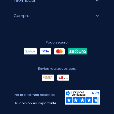
expand_more
Información
expand_more
Compra
Pago seguro:
Envíos realizados con:
No lo decimos nosotros...
¡Tu opinión es importante!