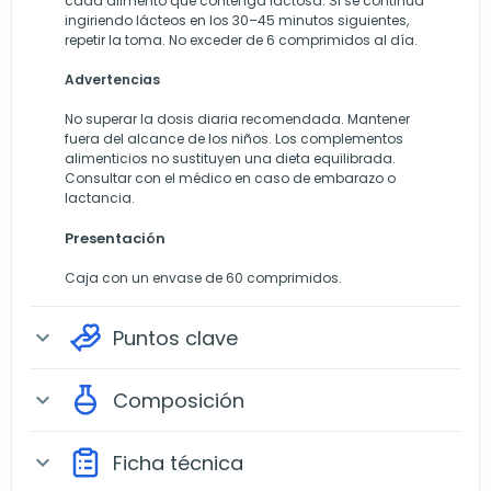
cada alimento que contenga lactosa. Si se continúa
ingiriendo lácteos en los 30–45 minutos siguientes,
repetir la toma. No exceder de 6 comprimidos al día.
Advertencias
No superar la dosis diaria recomendada. Mantener
fuera del alcance de los niños. Los complementos
alimenticios no sustituyen una dieta equilibrada.
Consultar con el médico en caso de embarazo o
lactancia.
Presentación
Caja con un envase de 60 comprimidos.
Puntos clave
expand_more
Composición
expand_more
Ficha técnica
expand_more