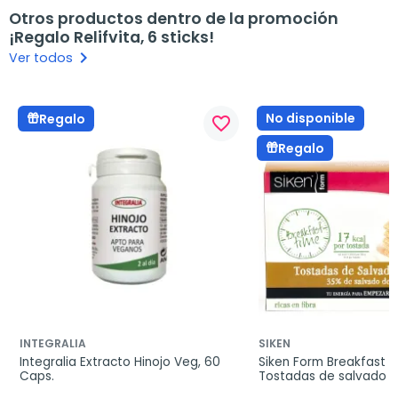
Otros productos dentro de la promoción
¡Regalo Relifvita, 6 sticks!
keyboard_arrow_right
Ver todos
No disponible
Regalo
favorite_border
Regalo
INTEGRALIA
SIKEN
Integralia Extracto Hinojo Veg, 60 
Siken Form Breakfast T
Caps.
Tostadas de salvado de
250g.