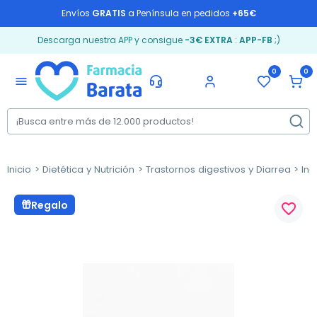
Envíos
GRATIS
a Península en pedidos
+65€
Descarga nuestra APP y consigue
-3€ EXTRA
:
APP-FB
;)
0
0
menu
Inicio
Dietética y Nutrición
Trastornos digestivos y Diarrea
Ind
Regalo
favorite_border