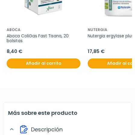
ABOCA
NUTERGIA
Aboca ColiGas Fast Tisana, 20 
Nutergia ergylase plus
bolsitas
8,40 €
17,85 €
Añadir al carrito
Añadir al car
Más sobre este producto
Descripción
expand_more