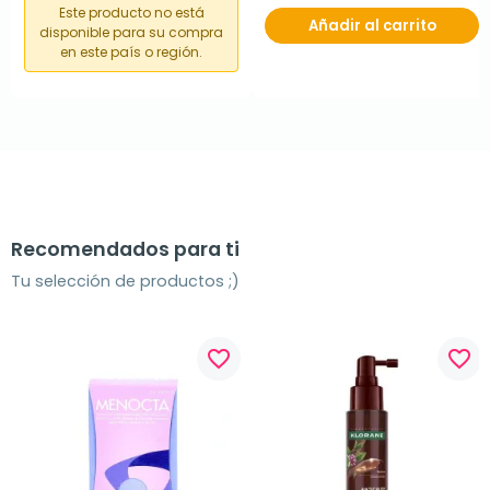
Este producto no está
Añadir al carrito
disponible para su compra
en este país o región.
Recomendados para ti
Tu selección de productos ;)
favorite_border
favorite_border