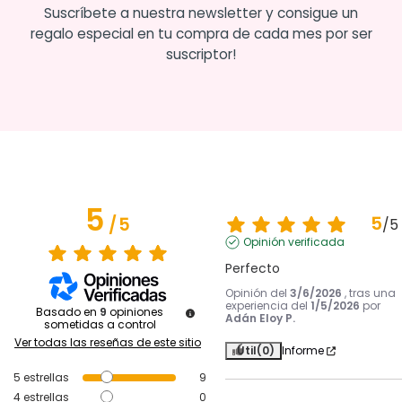
Suscríbete a nuestra newsletter y consigue un
regalo especial en tu compra de cada mes por ser
suscriptor!
5
5
/
5
/
5
Opinión verificada
Perfecto
Opinión del
3/6/2026
, tras una
experiencia del
1/5/2026
por
Basado en
9
opiniones
Adán Eloy P.
sometidas a control
Ver todas las reseñas de este sitio
Útil
(0)
Informe
5
estrellas
9
4
estrellas
0