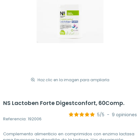
Haz clic en la imagen para ampliarla
NS Lactoben Forte Digestconfort, 60Comp.
5
/
5
-
9
opiniones
Referencia: 192006
Complemento alimenticio en comprimidos con enzima lactasa
para favorecer la digestión de la lactosa.
Ver descripción