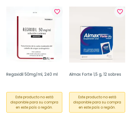
favorite_border
favorite_border
Regaxidil 50mg/ml, 240 ml
Almax Forte 1,5 g, 12 sobres
Este producto no está
Este producto no está
disponible para su compra
disponible para su compra
en este país o región.
en este país o región.