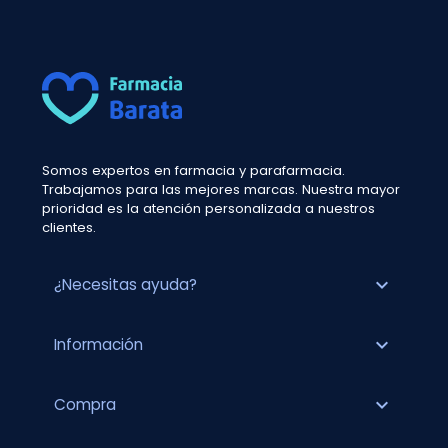
Somos expertos en farmacia y parafarmacia.
Trabajamos para las mejores marcas. Nuestra mayor
prioridad es la atención personalizada a nuestros
clientes.
expand_more
¿Necesitas ayuda?
expand_more
Información
expand_more
Compra