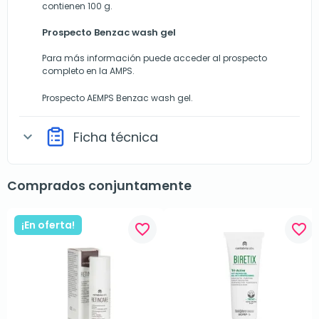
contienen 100 g.
Prospecto Benzac wash gel
Para más información puede acceder al prospecto
completo en la AMPS.
Prospecto AEMPS Benzac wash gel.
Ficha técnica
expand_more
Comprados conjuntamente
¡En oferta!
favorite_border
favorite_border