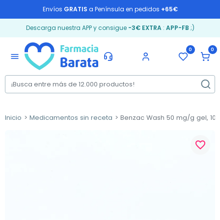
Envíos
GRATIS
a Península en pedidos
+65€
Descarga nuestra APP y consigue
-3€ EXTRA
:
APP-FB
;)
0
0
menu
Inicio
Medicamentos sin receta
Benzac Wash 50 mg/g gel, 100
favorite_border