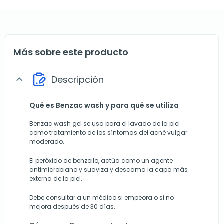
Más sobre este producto
Descripción
expand_more
Qué es Benzac wash y para qué se utiliza
Benzac wash gel se usa para el lavado de la piel
como tratamiento de los síntomas del acné vulgar
moderado.
El peróxido de benzoilo, actúa como un agente
antimicrobiano y suaviza y descama la capa más
externa de la piel.
Debe consultar a un médico si empeora o si no
mejora después de 30 días.