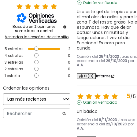
Opinión verificada
Uso este gel de limpieza par
el mal olor de axilas y para la
zona T del rostro graso. No e
Basado en
2
opiniones
espumoso. Hay que dejar 
sometidas a control
actuar unos minutitos y 
Ver todas las reseñas de este sitio
luego aclarar. 1 vez al día. 
Funciona! Es caro pero 
cunde.
5
estrellas
2
4
estrellas
0
Opinión del
25/11/2023
, tras un
experiencia del
29/10/2023
por
3
estrellas
0
A.A.
2
estrellas
0
1
estrella
0
Útil
(0)
Informe
Ordenar las opiniones
5
/
5
Opinión verificada
Un básico
Opinión del
8/11/2023
, tras una
experiencia del
22/10/2023
por
A.A.