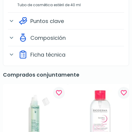
Tubo de cosmética estéril de 40 ml
Puntos clave
expand_more
Composición
expand_more
Ficha técnica
expand_more
Comprados conjuntamente
favorite_border
favorite_border