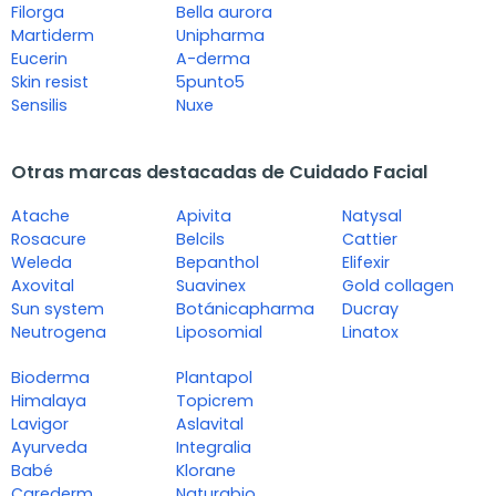
Filorga
Bella aurora
Martiderm
Unipharma
Eucerin
A-derma
Skin resist
5punto5
Sensilis
Nuxe
Otras marcas destacadas de Cuidado Facial
Atache
Apivita
Natysal
Rosacure
Belcils
Cattier
Weleda
Bepanthol
Elifexir
Axovital
Suavinex
Gold collagen
Sun system
Botánicapharma
Ducray
Neutrogena
Liposomial
Linatox
Bioderma
Plantapol
Himalaya
Topicrem
Lavigor
Aslavital
Ayurveda
Integralia
Babé
Klorane
Carederm
Naturabio