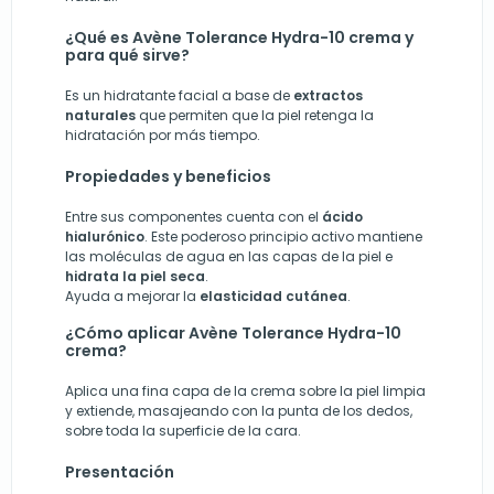
¿Qué es Avène Tolerance Hydra-10 crema y
para qué sirve?
Es un hidratante facial a base de
extractos
naturales
que permiten que la piel retenga la
hidratación por más tiempo.
Propiedades y beneficios
Entre sus componentes cuenta con el
ácido
hialurónico
. Este poderoso principio activo mantiene
las moléculas de agua en las capas de la piel e
hidrata la piel seca
.
Ayuda a mejorar la
elasticidad cutánea
.
¿Cómo aplicar Avène Tolerance Hydra-10
crema?
Aplica una fina capa de la crema sobre la piel limpia
y extiende, masajeando con la punta de los dedos,
sobre toda la superficie de la cara.
Presentación