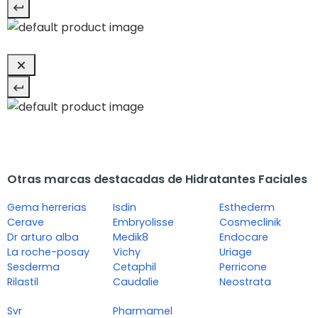
Otras marcas destacadas de Hidratantes Faciales
Gema herrerias
Isdin
Esthederm
Cerave
Embryolisse
Cosmeclinik
Dr arturo alba
Medik8
Endocare
La roche-posay
Vichy
Uriage
Sesderma
Cetaphil
Perricone
Rilastil
Caudalie
Neostrata
Svr
Pharmamel