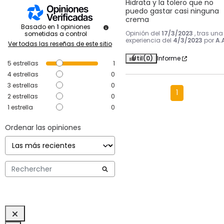
Hidrata y la tolero que no 
puedo gastar casi ninguna 
crema
Basado en
1
opiniones
Opinión del
17/3/2023
, tras una
sometidas a control
experiencia del
4/3/2023
por
A.
Ver todas las reseñas de este sitio
Útil
(0)
Informe
5
estrellas
1
4
estrellas
0
3
estrellas
0
1
2
estrellas
0
1
estrella
0
Ordenar las opiniones