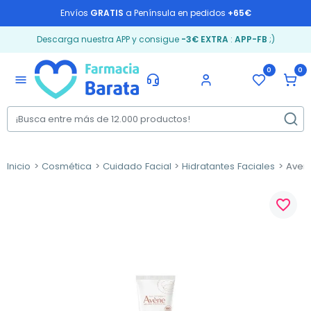
Envíos
GRATIS
a Península en pedidos
+65€
Descarga nuestra APP y consigue
-3€ EXTRA
:
APP-FB
;)
0
0
menu
Inicio
Cosmética
Cuidado Facial
Hidratantes Faciales
Avene
favorite_border