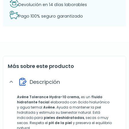
Devolución en 14 días laborables
Pago 100% seguro garantizado
Más sobre este producto
Descripción
expand_more
Avène Tolerance Hydra-10 crema,
es un
fluido
hidratante facial
elaborado con ácido hialurónico
y agua termal
Avène.
Ayuda a mantener la piel
hidratada y estimula su bienestar natural. Está
indicado para
pieles deshidratadas
, secas o muy
secas. Respeta el
pH de la piel
y preserva el equilibrio
natural.