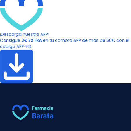
¡Descarga nuestra APP!
Consigue
3€ EXTRA
en tu compra APP de más de 50€ con el
código APP-FB