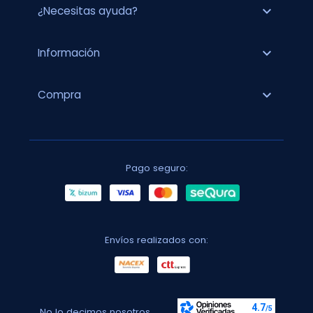
expand_more
¿Necesitas ayuda?
expand_more
Información
expand_more
Compra
Pago seguro:
Envíos realizados con:
No lo decimos nosotros...