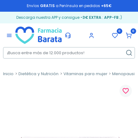
Envíos
GRATIS
a Península en pedidos
+65€
Descarga nuestra APP y consigue
-3€ EXTRA
:
APP-FB
;)
0
0
menu
Inicio
Dietética y Nutrición
Vitaminas para mujer
Menopausia
favorite_border