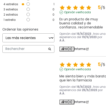
4
estrellas
1
5
/
5
3
estrellas
0
Opinión verificada
2
estrellas
0
Es un producto de muy 
1
estrella
0
buena calidad y de 
confianza.. recomendable
Ordenar las opiniones
Opinión del
15/6/2023
, tras una
experiencia del
19/5/2023
por
A.A.
Útil
(0)
Informe
5
/
5
Opinión verificada
Me sienta bien y más barato
que len la farmacia
Opinión del
15/6/2023
, tras una
experiencia del
25/5/2023
por
A.A.
Útil
(0)
Informe