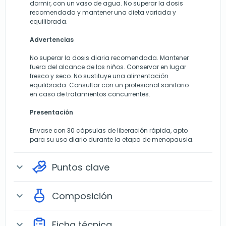
dormir, con un vaso de agua. No superar la dosis
recomendada y mantener una dieta variada y
equilibrada.
Advertencias
No superar la dosis diaria recomendada. Mantener
fuera del alcance de los niños. Conservar en lugar
fresco y seco. No sustituye una alimentación
equilibrada. Consultar con un profesional sanitario
en caso de tratamientos concurrentes.
Presentación
Envase con 30 cápsulas de liberación rápida, apto
para su uso diario durante la etapa de menopausia.
Puntos clave
expand_more
Composición
expand_more
Ficha técnica
expand_more