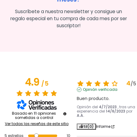
Suscríbete a nuestra newsletter y consigue un
regalo especial en tu compra de cada mes por ser
suscriptor!
4.9
4
/
5
/
5
Opinión verificada
Buen producto.
Opinión del
4/7/2023
, tras una
experiencia del
14/6/2023
por
Basado en
11
opiniones
A.A.
sometidas a control
Ver todas las reseñas de este sitio
Útil
(0)
Informe
5
estrellas
10