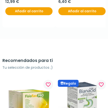
12,99 €
6,40 €
Añadir al carrito
Añadir al carrito
Recomendados para ti
Tu selección de productos ;)
Regalo
favorite_border
favorite_border