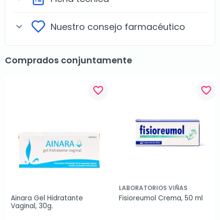
Nuestro consejo farmacéutico
expand_more
Comprados conjuntamente
favorite_border
favorite_border
LABORATORIOS VIÑAS
Ainara Gel Hidratante 
Fisioreumol Crema, 50 ml
Vaginal, 30g.