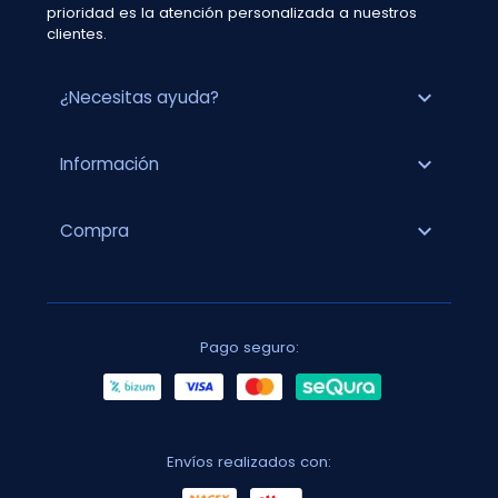
prioridad es la atención personalizada a nuestros
clientes.
expand_more
¿Necesitas ayuda?
expand_more
Información
expand_more
Compra
Pago seguro:
Envíos realizados con: