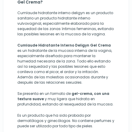
Gel Crema?
Cumlaude hidratante interno deligyn es un producto
sanitario un producto hidratante interno
vulvovaginal, especialmente elaborado para la
sequedad de las zonas íntimas femeninas, evitando
las posibles lesiones en la mucosa de la vagina.
Cumlaude Hidratante Interno Deligyn Gel Crema
es un hidratante de la mucosa interna de la vagina,
especialmente diseñado para mantener la
humedad necesaria de la zona. Todo ello evitando
así la sequedad y las posibles lesiones que esto
conlleva como el picor, el ardor y la irritación.
Además de las molestias ocasionadas durante y
después de las relaciones sexuales.
Se presenta en un formato de
gel-crema, con una
textura suave
y muy ligera que hidrata en
profundidad, evitando al resequedad de la mucosa.
Es un producto que ha sido probado por
dermatólogos y ginecólogos. No contiene perfumes y
puede ser utilizado por todo tipo de pieles.