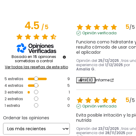
4.5
5
/
5
/
5
Opinión verificada
Funciona como hidratante y
resulta cómodo de usar con
el aplicador
Basado en
15
opiniones
Opinión del
25/12/2025
, tras un
sometidas a control
experiencia del
1/12/2025
por
Ver todas las reseñas de este sitio
Amalia G.
5
estrellas
9
Útil
(0)
Informe
4
estrellas
5
3
estrellas
1
5
2
estrellas
0
/
5
1
estrella
0
Opinión verificada
Evita posible irritación y la pie
Ordenar las opiniones
nutrida
Opinión del
23/12/2025
, tras un
experiencia del
28/11/2025
por