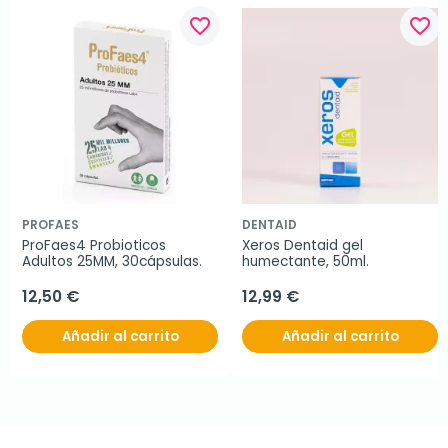
favorite_border
favorite_border
PROFAES
DENTAID
ProFaes4 Probioticos 
Xeros Dentaid gel 
Adultos 25MM, 30cápsulas.
humectante, 50ml.
12,50 €
12,99 €
Añadir al carrito
Añadir al carrito