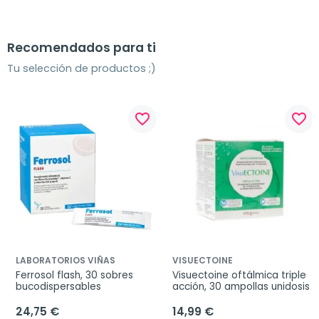
Recomendados para ti
Tu selección de productos ;)
favorite_border
favorite_border
LABORATORIOS VIÑAS
VISUECTOINE
Ferrosol flash, 30 sobres 
Visuectoine oftálmica triple 
bucodispersables
acción, 30 ampollas unidosis
24,75 €
14,99 €