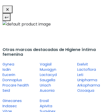
Otras marcas destacadas de Higiene íntima
femenina
Gynea
Vagisil
Exelvit
Isdin
Muvagyn
Lactoflora
Eucerin
Lactacyd
Leti
Donnaplus
Saugella
Unipharma
Procare health
Uriach
Arkopharma
Seid
Ausonia
Ozoaqua
Ginecanes
Erosil
Indasec
Apivita
Vitae
Suavinex