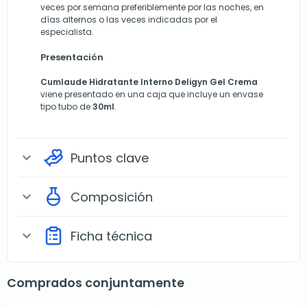
veces por semana preferiblemente por las noches, en
días alternos o las veces indicadas por el
especialista.
Presentación
Cumlaude Hidratante Interno Deligyn Gel Crema
viene presentado en una caja que incluye un envase
tipo tubo de
30ml
.
Puntos clave
expand_more
Composición
expand_more
Ficha técnica
expand_more
Comprados conjuntamente