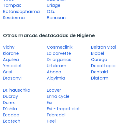
Tampax
Uriage
Botánicapharma
O.b.
Sesderma
Bonusan
Otras marcas destacadas de Higiene
Vichy
Cosmeclinik
Beltran vital
Klorane
La corvette
Biobel
Aquilea
Dr organics
Corega
Ynsadiet
Urtekram
Decottopia
Grisi
Aboca
Dentaid
Drasanvi
Alqvimia
Diafarm
Dr. hauschka
Ecover
Ducray
Enna cycle
Durex
Esi
D´shila
Esi - trepat diet
Ecodoo
Febredol
Ecotech
Heel