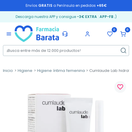
Envíos
GRATIS
a Península en pedidos
+65€
Descarga nuestra APP y consigue
-3€ EXTRA
:
APP-FB
;)
0
0
menu
Inicio
Higiene
Higiene íntima femenina
Cumlaude Lab hidratan
favorite_border