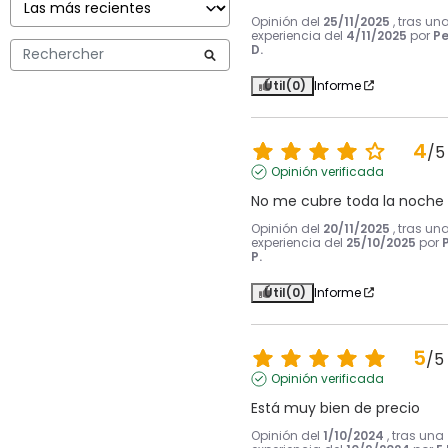
Opinión del
25/11/2025
, tras un
experiencia del
4/11/2025
por
Pe
D.
Útil
(0)
Informe
4
/
5
Opinión verificada
No me cubre toda la noche
Opinión del
20/11/2025
, tras un
experiencia del
25/10/2025
por
P.
Útil
(0)
Informe
5
/
5
Opinión verificada
Está muy bien de precio
Opinión del
1/10/2024
, tras una