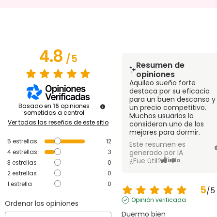
4.8
/
5
Resumen de
opiniones
Aquileo sueño forte
destaca por su eficacia
para un buen descanso y
Basado en
15
opiniones
un precio competitivo.
sometidas a control
Muchos usuarios lo
Ver todas las reseñas de este sitio
consideran uno de los
mejores para dormir.
5
estrellas
12
Este resumen es
4
estrellas
3
generado por IA
¿Fue útil?
Sí
No
3
estrellas
0
2
estrellas
0
1
estrella
0
5
/
5
Opinión verificada
Ordenar las opiniones
Duermo bien