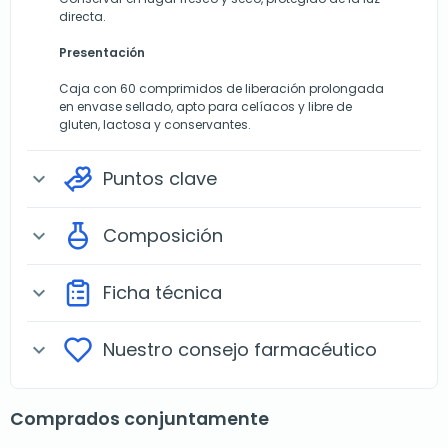
directa.
Presentación
Caja con 60 comprimidos de liberación prolongada
en envase sellado, apto para celíacos y libre de
gluten, lactosa y conservantes.
Puntos clave
expand_more
Composición
expand_more
Ficha técnica
expand_more
Nuestro consejo farmacéutico
expand_more
Comprados conjuntamente