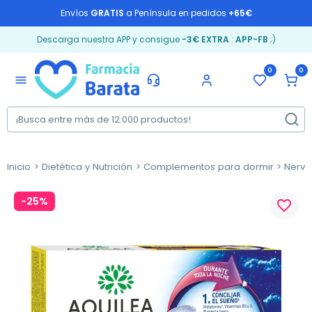
Envíos
GRATIS
a Península en pedidos
+65€
Descarga nuestra APP y consigue
-3€ EXTRA
:
APP-FB
;)
0
0
menu
Inicio
Dietética y Nutrición
Complementos para dormir
Nervi
-25%
favorite_border