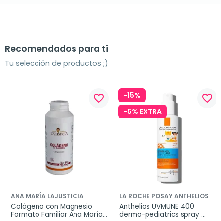
Recomendados para ti
Tu selección de productos ;)
-15%
favorite_border
favorite_border
-5% EXTRA
ANA MARÍA LAJUSTICIA
LA ROCHE POSAY ANTHELIOS
Colágeno con Magnesio 
Anthelios UVMUNE 400 
Formato Familiar Ana María 
dermo-pediatrics spray 