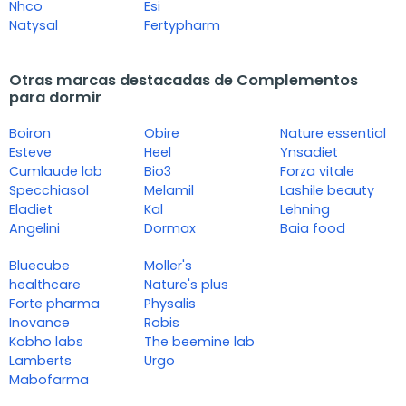
Nhco
Esi
Natysal
Fertypharm
Otras marcas destacadas de Complementos
para dormir
Boiron
Obire
Nature essential
Esteve
Heel
Ynsadiet
Cumlaude lab
Bio3
Forza vitale
Specchiasol
Melamil
Lashile beauty
Eladiet
Kal
Lehning
Angelini
Dormax
Baia food
Bluecube
Moller's
healthcare
Nature's plus
Forte pharma
Physalis
Inovance
Robis
Kobho labs
The beemine lab
Lamberts
Urgo
Mabofarma