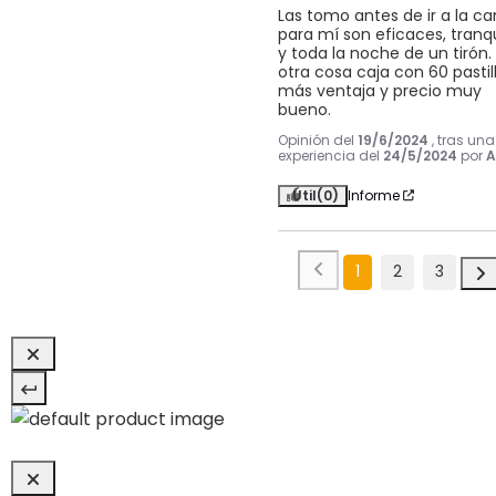
Las tomo antes de ir a la ca
para mí son eficaces, tranqu
y toda la noche de un tirón. 
otra cosa caja con 60 pastilla
más ventaja y precio muy 
bueno.
Opinión del
19/6/2024
, tras una
experiencia del
24/5/2024
por
A
Útil
(0)
Informe
1
2
3