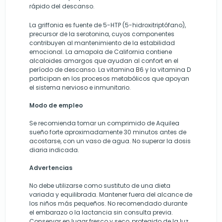
rápido del descanso.
La griffonia es fuente de 5-HTP (5-hidroxitriptófano),
precursor de la serotonina, cuyos componentes
contribuyen al mantenimiento de la estabilidad
emocional. La amapola de California contiene
alcaloides amargos que ayudan al confort en el
período de descanso. La vitamina B6 y la vitamina D
participan en los procesos metabólicos que apoyan
el sistema nervioso e inmunitario.
Modo de empleo
Se recomienda tomar un comprimido de Aquilea
sueño forte aproximadamente 30 minutos antes de
acostarse, con un vaso de agua. No superar la dosis
diaria indicada.
Advertencias
No debe utilizarse como sustituto de una dieta
variada y equilibrada. Mantener fuera del alcance de
los niños más pequeños. No recomendado durante
el embarazo o la lactancia sin consulta previa.
Conservar en lugar fresco y seco, protegido de la luz