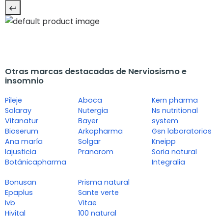
Otras marcas destacadas de Nerviosismo e
insomnio
Pileje
Aboca
Kern pharma
Solaray
Nutergia
Ns nutritional
Vitanatur
Bayer
system
Bioserum
Arkopharma
Gsn laboratorios
Ana maría
Solgar
Kneipp
lajusticia
Pranarom
Soria natural
Botánicapharma
Integralia
Bonusan
Prisma natural
Epaplus
Sante verte
Ivb
Vitae
Hivital
100 natural