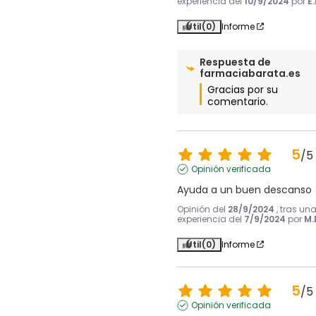
experiencia del
10/9/2024
por
E.
Útil
(0)
Informe
Respuesta de
farmaciabarata.es
Gracias por su 
comentario.
5
/
5
Opinión verificada
Ayuda a un buen descanso
Opinión del
28/9/2024
, tras un
experiencia del
7/9/2024
por
M.
Útil
(0)
Informe
5
/
5
Opinión verificada