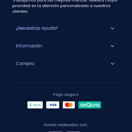
Trabajamos para las mejores marcas. Nuestra mayor
prioridad es la atención personalizada a nuestros
clientes.
expand_more
¿Necesitas ayuda?
expand_more
Información
expand_more
Compra
Pago seguro:
Envíos realizados con: