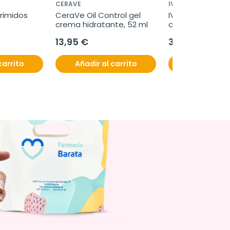
CERAVE
IVB
rimidos
CeraVe Oil Control gel 
IVB FemmeBalanc
crema hidratante, 52 ml
capsulas
13,95 €
34,90 €
carrito
Añadir al carrito
Añadir al c