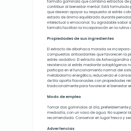
formato gominola que combina extractos de p
contribuir al bienestar mental. Está formulad
que desean apoyar su respuesta al estrés cot
estado de ánimo equilibrado durante period
intelectual o emocional. Su agradable sabor a
formato facilitan la incorporación en la rutina 
Propiedades de sus ingredientes
El extracto de albahaca morada se incorpora
compuestos antioxidantes que favorecen la pro
estrés oxidativo. El extracto de Ashwagandha 
resistencia al estrés mediante adaptógenos na
participa en el funcionamiento normal del sis
metabolismo energético, reduciendo el cansanci
de tila aporta flavonoides con propiedades rel
tradicionalmente para favorecer el bienestar 
Modo de empleo
Tomar dos gominolas al día, preferiblemente 
mediodía, con un vaso de agua. No superar la
recomendada. Conservar en lugar fresco y seco,
Advertencias