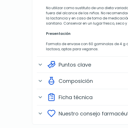
No utilizar como sustituto de una dieta variad
fuera del alcance de los niños. No recomend
la lactancia y en caso de toma de medicación
sanitario. Conservar en un lugar fresco, seco y 
Presentación
Formato de envase con 60 gominolas de 4 g ca
lactosa, aptas para veganos.
Puntos clave
expand_more
Composición
expand_more
Ficha técnica
expand_more
Nuestro consejo farmacéu
expand_more