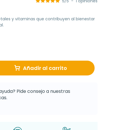
5
/
5
-
1
opiniones
ales y vitaminas que contribuyen al bienestar
l.
Añadir al carrito
ayuda? Pide consejo a nuestras
as.