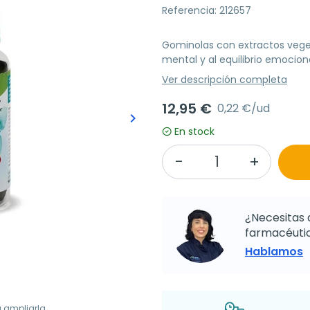
Referencia: 212657
Gominolas con extractos veget
mental y al equilibrio emociona
Ver descripción completa
12,95 €
0,22 €/ud
keyboard_arrow_right
Siguiente
En stock
¿Necesitas 
farmacéutic
Hablamos
a ampliarla