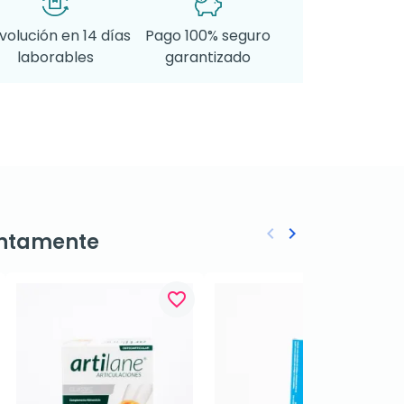
volución en 14 días
Pago 100% seguro
laborables
garantizado
keyboard_arrow_left
keyboard_arrow_right
ntamente
Anterior
Siguiente
favorite_border
favorite_border