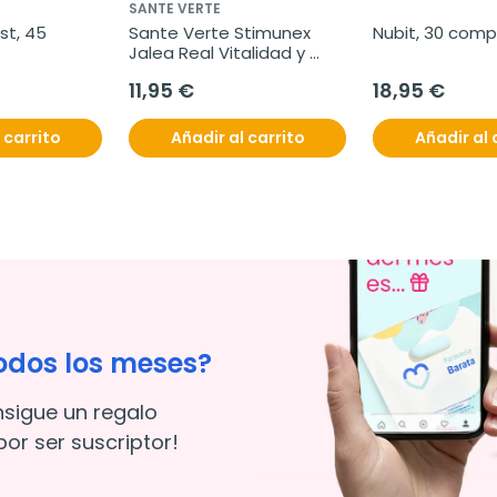
SANTE VERTE
st, 45 
Sante Verte Stimunex 
Nubit, 30 comp
Jalea Real Vitalidad y 
Energia, 20 viales 10 ml
11,95 €
18,95 €
 carrito
Añadir al carrito
Añadir al 
odos los meses?
nsigue un regalo
or ser suscriptor!