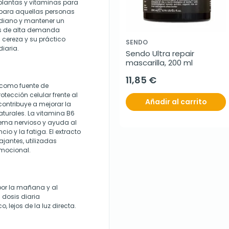
lantas y vitaminas para
o para aquellas personas
idiano y mantener un
os de alta demanda
 cereza y su práctico
SENDO
diaria.
Sendo Ultra repair 
mascarilla, 200 ml
11,85 €
 como fuente de
tección celular frente al
Añadir al carrito
contribuye a mejorar la
turales. La vitamina B6
tema nervioso y ayuda al
o y la fatiga. El extracto
ajantes, utilizadas
emocional.
por la mañana y al
 dosis diaria
 lejos de la luz directa.