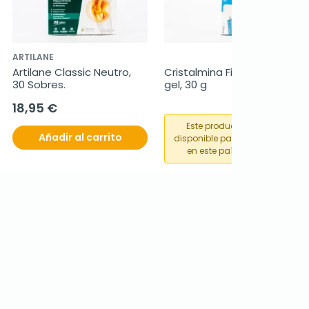
ARTILANE
Artilane Classic Neutro, 
Cristalmina Film 10mg/ml 
30 Sobres.
gel, 30 g
18,95 €
Este producto no está
Añadir al carrito
disponible para su compra
en este país o región.