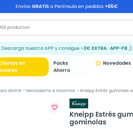
Envíos
GRATIS
a Península en pedidos
+65€
Descarga nuestra APP y consigue
-3€ EXTRA
:
APP-FB
;)
Ofertas en
Packs
Novedades
Solares
Ahorro
ra dormir
Nerviosismo e insomnio
Kneipp Estrés gummies s
favorite_border
Kneipp Estrés gum
gominolas