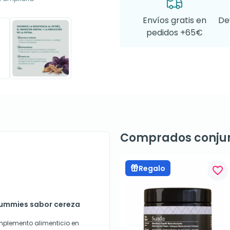
Envíos gratis en
De
pedidos +65€
Comprados conju
Regalo
favorite_border
 gummies sabor cereza
mplemento alimenticio en