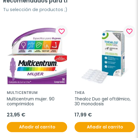
Recomendados para ti
Tu selección de productos ;)
favorite_border
favorite_border
MULTICENTRUM
THEA
Multicentrum mujer. 90 
Thealoz Duo gel oftálmico, 
comprimidos
30 monodosis
23,95 €
17,99 €
Añadir al carrito
Añadir al carrito