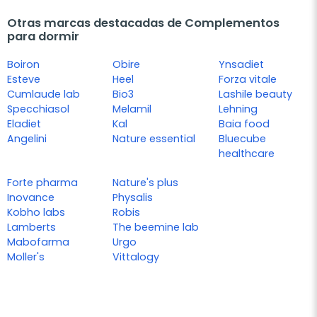
Otras marcas destacadas de Complementos
para dormir
Boiron
Obire
Ynsadiet
Esteve
Heel
Forza vitale
Cumlaude lab
Bio3
Lashile beauty
Specchiasol
Melamil
Lehning
Eladiet
Kal
Baia food
Angelini
Nature essential
Bluecube
healthcare
Forte pharma
Nature's plus
Inovance
Physalis
Kobho labs
Robis
Lamberts
The beemine lab
Mabofarma
Urgo
Moller's
Vittalogy