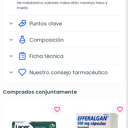
de melatonina, sabores melocotón, naranja, fresa y
melón.
Puntos clave
expand_more
Composición
expand_more
Ficha técnica
expand_more
Nuestro consejo farmacéutico
expand_more
Comprados conjuntamente
favorite_border
favorite_border