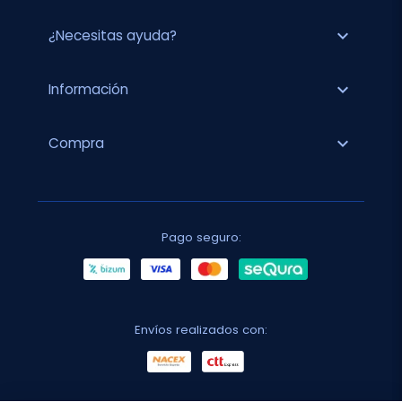
expand_more
¿Necesitas ayuda?
expand_more
Información
expand_more
Compra
Pago seguro:
Envíos realizados con: