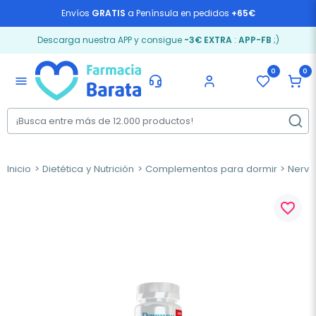
Envíos
GRATIS
a Península en pedidos
+65€
Descarga nuestra APP y consigue
-3€ EXTRA
:
APP-FB
;)
0
0
menu
Inicio
Dietética y Nutrición
Complementos para dormir
Nervi
favorite_border