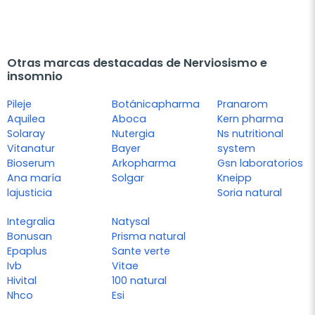
Otras marcas destacadas de Nerviosismo e
insomnio
Pileje
Botánicapharma
Pranarom
Aquilea
Aboca
Kern pharma
Solaray
Nutergia
Ns nutritional
Vitanatur
Bayer
system
Bioserum
Arkopharma
Gsn laboratorios
Ana maría
Solgar
Kneipp
lajusticia
Soria natural
Integralia
Natysal
Bonusan
Prisma natural
Epaplus
Sante verte
Ivb
Vitae
Hivital
100 natural
Nhco
Esi