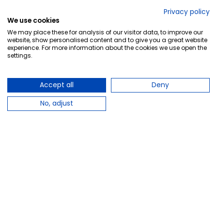
No lo decimos nosotros...
Privacy policy
We use cookies
¡Tu opinión es importante!
We may place these for analysis of our visitor data, to improve our
website, show personalised content and to give you a great website
experience. For more information about the cookies we use open the
settings.
Copyright © 2010-2026 Farmacia Barata S.L. Todos los
derechos reservados.
Accept all
Deny
No, adjust
Total:
11,50 €
−
+
Añadir al carrito