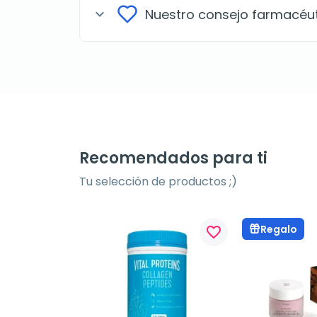
Nuestro consejo farmacéu
expand_more
Recomendados para ti
Tu selección de productos ;)
Regalo
favorite_border