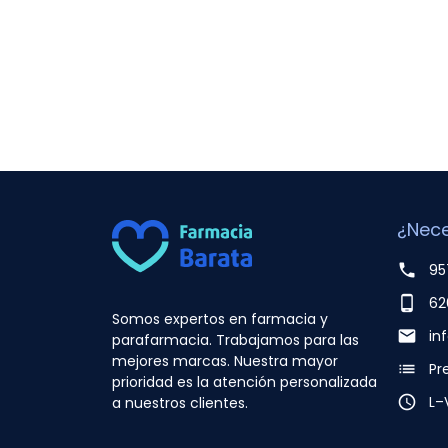
¿Nece
phone
95
phone_android
62
Somos expertos en farmacia y
email
in
parafarmacia. Trabajamos para las
mejores marcas. Nuestra mayor
list
Pr
prioridad es la atención personalizada
access_time
L–
a nuestros clientes.