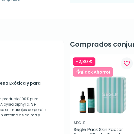
Comprados conju
-2,80 €
favorite_border
¡Pack Ahorro!
ena Exótica y para
un producto 100% puro
loysia triphylla. Se
so en masajes corporales
 un entorno de calma y
SEGLE
Segle Pack Skin Factor 