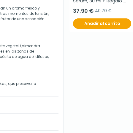
Serum, 30 ml + Regalo 
Skin Factor Barrier Crema, 
rtan un aroma fresco y
37,90 €
40,70 €
30 ml
n tras momentos de tensión,
sfrutar de una sensación
Añadir al carrito
ceite vegetal (almendra
jes en las zonas de
epósito de agua del difusor,
tas, que preserva la