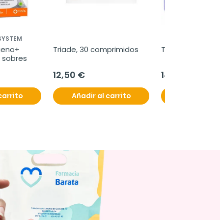
 SYSTEM
geno+ 
Triade, 30 comprimidos
Triade H, 20 sob
0 sobres
12,50 €
14,95 €
carrito
Añadir al carrito
Añadir al c