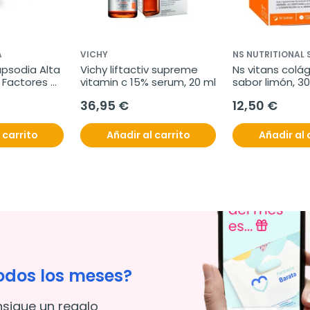
A
VICHY
NS NUTRITIONAL
psodia Alta 
Vichy liftactiv supreme 
Ns vitans colá
Factores 
vitamin c 15% serum, 20 ml
sabor limón, 3
o, 50 ml
36,95 €
12,50 €
 carrito
Añadir al carrito
Añadir al 
odos los meses?
nsigue un regalo