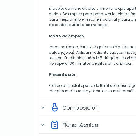
El aceite contiene citrales y limoneno que apo
cítrico. Se emplea para promover la relajació
para mejorar el bienestar emocional y para di
de confort durante los masajes.
Modo de empleo
Para uso tópico, diluir 2–3 gotas en 5 ml de a
dulce, jojoba). Aplicar mediante suaves masa
tensión. En difusión, añadir 5–10 gotas en el d
no superar 30 minutos de difusión contínua.
Presentación
Frasco de cristal opaco de 10 ml con cuentago
integridad del aceite y facilita su dosificación.
Composición
expand_more
Ficha técnica
expand_more