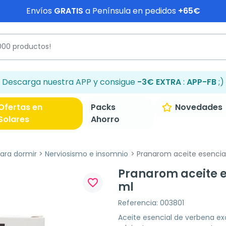
Envíos
GRATIS
a Península en pedidos
+65€
Descarga nuestra APP y consigue
-3€ EXTRA
:
APP-FB
;)
Ofertas en
Packs
Novedades
Solares
Ahorro
ra dormir
Nerviosismo e insomnio
Pranarom aceite esencial
Pranarom aceite e
favorite_border
ml
Referencia: 003801
Aceite esencial de verbena ex