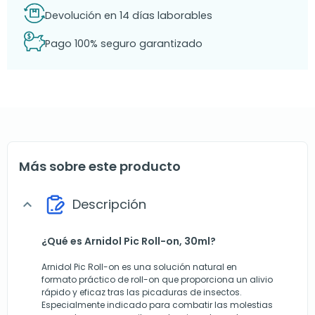
Devolución en 14 días laborables
Pago 100% seguro garantizado
Más sobre este producto
Descripción
expand_more
¿Qué es Arnidol Pic Roll-on, 30ml?
Arnidol Pic Roll-on es una solución natural en
formato práctico de roll-on que proporciona un alivio
rápido y eficaz tras las picaduras de insectos.
Especialmente indicado para combatir las molestias