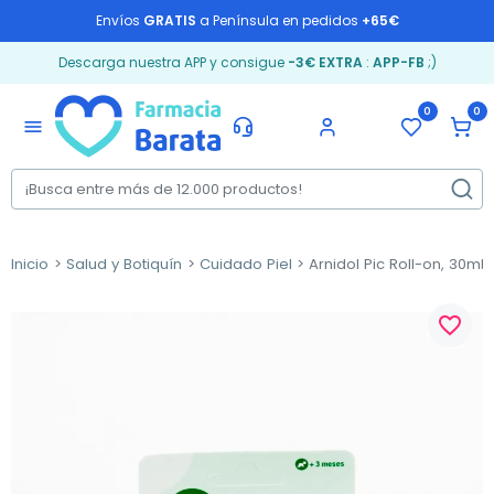
Envíos
GRATIS
a Península en pedidos
+65€
Descarga nuestra APP y consigue
-3€ EXTRA
:
APP-FB
;)
0
0
menu
Inicio
Salud y Botiquín
Cuidado Piel
Arnidol Pic Roll-on, 30ml.
favorite_border