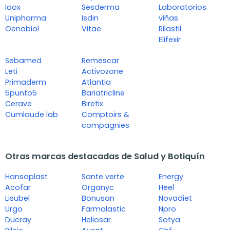
Ioox
Sesderma
Laboratorios
Unipharma
Isdin
viñas
Oenobiol
Vitae
Rilastil
Elifexir
Sebamed
Remescar
Leti
Activozone
Primaderm
Atlantia
5punto5
Bariatricline
Cerave
Biretix
Cumlaude lab
Comptoirs &
compagnies
Otras marcas destacadas de Salud y Botiquín
Hansaplast
Sante verte
Energy
Acofar
Organyc
Heel
Lisubel
Bonusan
Novadiet
Urgo
Farmalastic
Npro
Ducray
Heliosar
Sotya