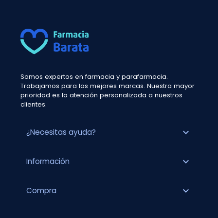
Somos expertos en farmacia y parafarmacia.
Trabajamos para las mejores marcas. Nuestra mayor
prioridad es la atención personalizada a nuestros
clientes.
expand_more
¿Necesitas ayuda?
expand_more
Información
expand_more
Compra