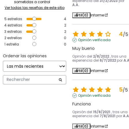
experiencia del
31/3/2023
por
sometidas a control
A.A.
Ver todas las reseñas de este sitio
Útil
(0)
Informe
5
estrellas
4
4
estrellas
2
3
estrellas
2
4
/
5
2
estrellas
0
Opinión verificada
1
estrella
0
Muy bueno
Ordenar las opiniones
Opinión del
2/8/2022
, tras una
experiencia del
6/7/2022
por
A.A
Útil
(0)
Informe
5
/
5
Opinión verificada
Funciona
Opinión del
15/8/2021
, tras una
experiencia del
7/8/2021
por
A.A
Útil
(0)
Informe