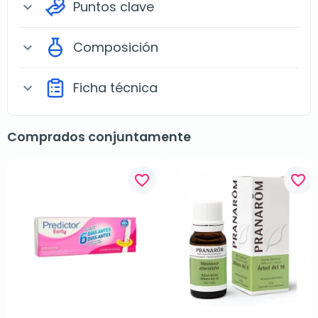
Puntos clave
expand_more
Composición
expand_more
Ficha técnica
expand_more
Comprados conjuntamente
favorite_border
favorite_border