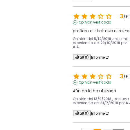
3
/
5
Opinión verificada
prefiero el stick que el roll-
Opinión del
5/12/2018
, tras una
experiencia del
29/10/2018
por
A.A.
Útil
(0)
Informe
3
/
5
Opinión verificada
Aún no lo he utilizado
Opinión del
13/9/2018
, tras una
experiencia del
31/7/2018
por
A.
Útil
(0)
Informe