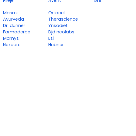
Pileje
Avent
Ghf
Masmi
Ortocel
Ayurveda
Therascience
Dr. dunner
Ynsadiet
Farmaderbe
Djd neolabs
Marnys
Esi
Nexcare
Hubner