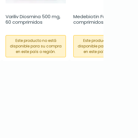
Variliv Diosmina 500 mg, 
Medebiotin Fuerte, 40 
60 comprimidos
comprimidos
Este producto no está
Este producto no está
disponible para su compra
disponible para su compra
en este país o región.
en este país o región.