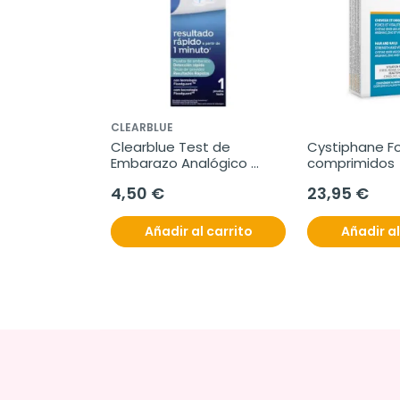
CLEARBLUE
Clearblue Test de 
Cystiphane For
Embarazo Analógico 
comprimidos
Detección Rápida, 1 
4,50 €
23,95 €
unidad
Añadir al carrito
Añadir al