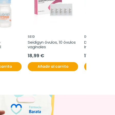
SEID
DONNAPLUS
 
Seidigyn óvulos, 10 óvulos 
Donnaplus Flora 
l
vaginales
Inmuno, 14 caps
18,99 €
17,95 €
carrito
Añadir al carrito
Añadir al c