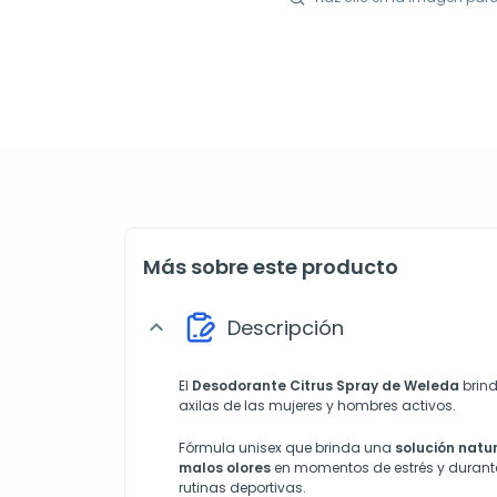
Más sobre este producto
Descripción
expand_more
El
Desodorante Citrus Spray de Weleda
brind
axilas de las mujeres y hombres activos.
Fórmula unisex que brinda una
solución natur
malos olores
en momentos de estrés y durante
rutinas deportivas.