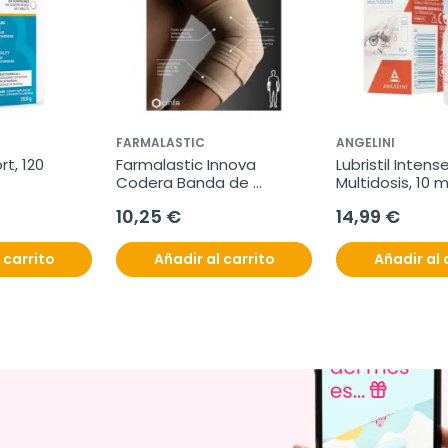
FARMALASTIC
ANGELINI
t, 120 
Farmalastic Innova 
Lubristil Intense
Codera Banda de 
Multidosis, 10 m
Epicondilitis, 1 unidad
10,25 €
14,99 €
 carrito
Añadir al carrito
Añadir al 