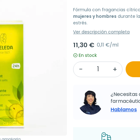
Fórmula con fragancias cítric
mujeres y hombres
durante la
estrés.
Ver descripción completa
11,30 €
0,11 €/ml
En stock
¿Necesitas 
farmacéutic
Hablamos
a ampliarla