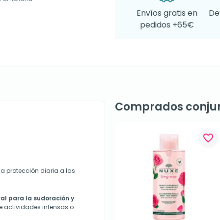
Envíos gratis en
De
pedidos +65€
Comprados conju
favorite_border
a protección diaria a las
al para la sudoración y
 actividades intensas o