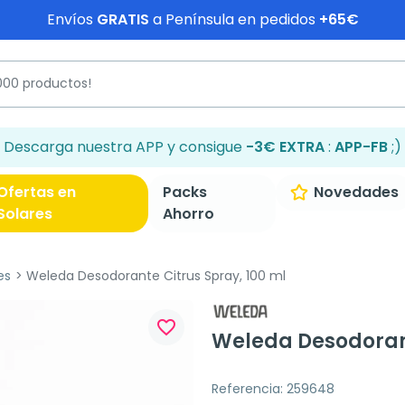
Envíos
GRATIS
a Península en pedidos
+65€
Descarga nuestra APP y consigue
-3€ EXTRA
:
APP-FB
;)
Ofertas en
Packs
Novedades
Solares
Ahorro
es
Weleda Desodorante Citrus Spray, 100 ml
favorite_border
Weleda Desodorant
Referencia: 259648