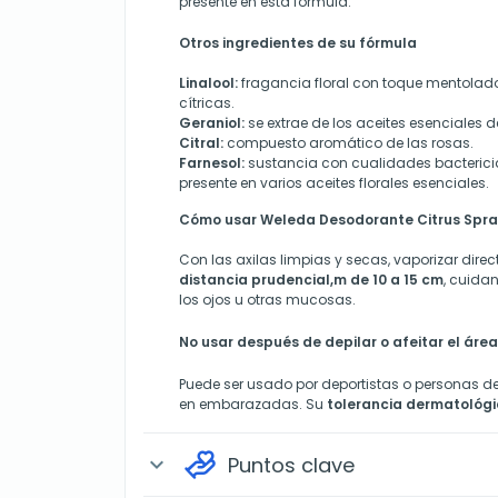
presente en esta fórmula.
Otros ingredientes de su fórmula
Linalool:
fragancia floral con toque mentolado
cítricas.
Geraniol:
se extrae de los aceites esenciales de
Citral:
compuesto aromático de las rosas.
Farnesol:
sustancia con cualidades bacterici
presente en varios aceites florales esenciales.
Cómo usar Weleda Desodorante Citrus Spra
Con las axilas limpias y secas, vaporizar dir
distancia prudencial,m de 10 a 15 cm
, cuida
los ojos u otras mucosas.
No usar después de depilar o afeitar el área 
Puede ser usado por deportistas o personas d
en embarazadas. Su
tolerancia dermatológi
Puntos clave
expand_more