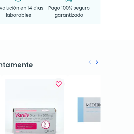
volución en 14 días
Pago 100% seguro
laborables
garantizado
keyboard_arrow_left
keyboard_arrow_right
ntamente
Anterior
Siguiente
favorite_border
favorite_border