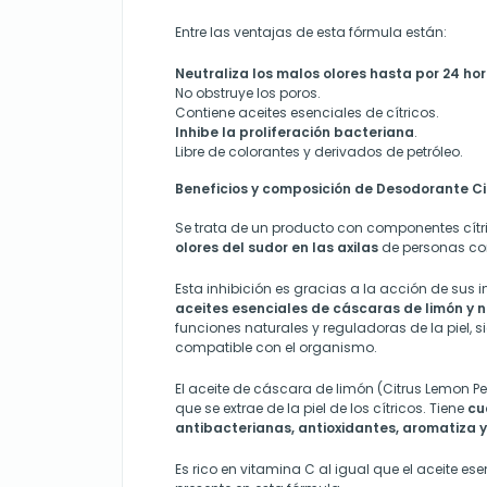
Entre las ventajas de esta fórmula están:
Neutraliza los malos olores hasta por 24 hor
No obstruye los poros.
Contiene aceites esenciales de cítricos.
Inhibe la proliferación bacteriana
.
Libre de colorantes y derivados de petróleo.
Beneficios y composición de Desodorante Ci
Se trata de un producto con componentes cít
olores del sudor en las axilas
de personas con
Esta inhibición es gracias a la acción de sus 
aceites esenciales de cáscaras de limón y 
funciones naturales y reguladoras de la piel, 
compatible con el organismo.
El aceite de cáscara de limón (Citrus Lemon Pee
que se extrae de la piel de los cítricos. Tiene
cu
antibacterianas, antioxidantes, aromatiza y
Es rico en vitamina C al igual que el aceite es