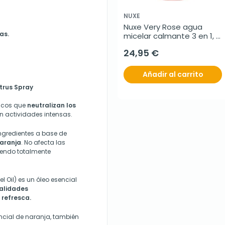
NUXE
Nuxe Very Rose agua 
as.
micelar calmante 3 en 1, 
750 ml
24,95 €
Añadir al carrito
trus Spray
ricos que
neutralizan los
 actividades intensas.
ingredientes a base de
naranja
. No afecta las
siendo totalmente
l Oil) es un óleo esencial
alidades
 refresca.
encial de naranja, también