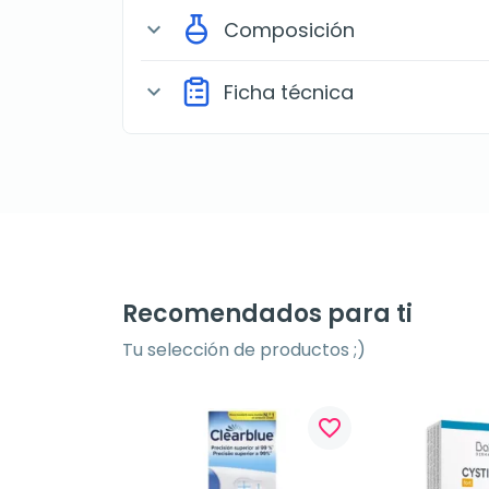
Composición
expand_more
Ficha técnica
expand_more
Recomendados para ti
Tu selección de productos ;)
favorite_border