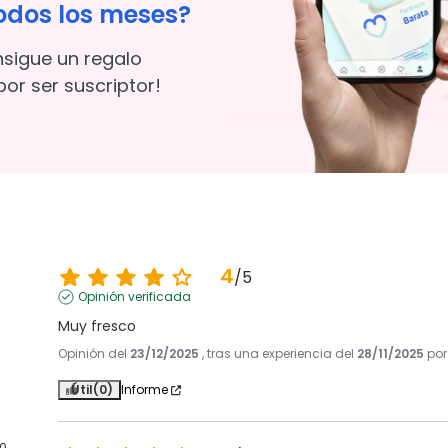
odos los meses?
nsigue un regalo
or ser suscriptor!
4
/
5
Opinión verificada
Muy fresco
Opinión del
23/12/2025
, tras una experiencia del
28/11/2025
po
Útil
(0)
Informe
0