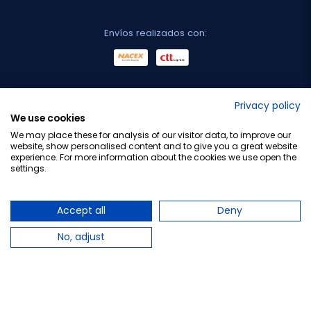
Envíos realizados con:
No lo decimos nosotros...
Privacy policy
We use cookies
¡Tu opinión es importante!
We may place these for analysis of our visitor data, to improve our
website, show personalised content and to give you a great website
experience. For more information about the cookies we use open the
settings.
Copyright © 2010-2026 Farmacia Barata S.L. Todos los
derechos reservados.
Accept all
Deny
No, adjust
Total:
12,60 €