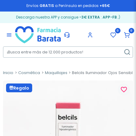
Envíos
GRATIS
a Península en pedidos
+65€
Descarga nuestra APP y consigue
-3€ EXTRA
:
APP-FB
;)
0
0
menu
Inicio
Cosmética
Maquillajes
Belcils Iluminador Ojos Sensible
Regalo
favorite_border