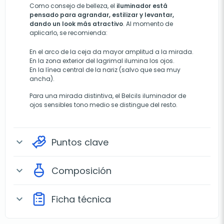
Como consejo de belleza,
el
iluminador está
pensado para agrandar, estilizar y levantar,
dando un look más atractivo
.
Al momento de
aplicarlo, se recomienda:
En el arco de la ceja da mayor amplitud a la mirada.
En la zona exterior del lagrimal ilumina los ojos.
En la línea central de la nariz (salvo que sea muy
ancha).
Para una mirada distintiva, el Belcils iluminador de
ojos sensibles tono medio se distingue del resto.
Puntos clave
expand_more
Composición
expand_more
Ficha técnica
expand_more