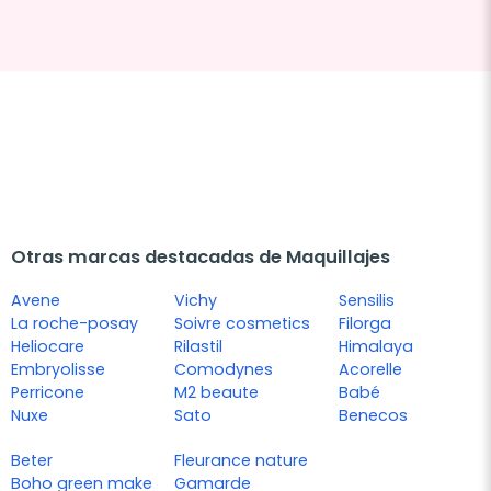
Otras marcas destacadas de Maquillajes
Avene
Vichy
Sensilis
La roche-posay
Soivre cosmetics
Filorga
Heliocare
Rilastil
Himalaya
Embryolisse
Comodynes
Acorelle
Perricone
M2 beaute
Babé
Nuxe
Sato
Benecos
Beter
Fleurance nature
Boho green make
Gamarde