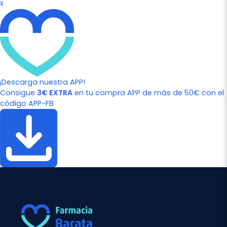
x
¡Descarga nuestra APP!
Consigue
3€ EXTRA
en tu compra APP de más de 50€ con el
código APP-FB