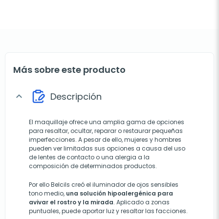
Más sobre este producto
Descripción
expand_more
El maquillaje ofrece una amplia gama de opciones
para resaltar, ocultar, reparar o restaurar pequeñas
imperfecciones. A pesar de ello, mujeres y hombres
pueden ver limitadas sus opciones a causa del uso
de lentes de contacto o una alergia a la
composición de determinados productos.
Por ello Belcils creó el iluminador de ojos sensibles
tono medio,
una
solución hipoalergénica para
avivar el rostro y la mirada
.
Aplicado a zonas
puntuales, puede aportar luz y resaltar las facciones
.