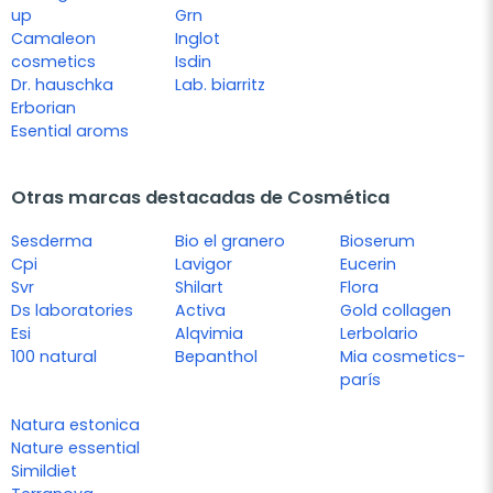
up
Grn
Camaleon
Inglot
cosmetics
Isdin
Dr. hauschka
Lab. biarritz
Erborian
Esential aroms
Otras marcas destacadas de Cosmética
Sesderma
Bio el granero
Bioserum
Cpi
Lavigor
Eucerin
Svr
Shilart
Flora
Ds laboratories
Activa
Gold collagen
Esi
Alqvimia
Lerbolario
100 natural
Bepanthol
Mia cosmetics-
parís
Natura estonica
Nature essential
Simildiet