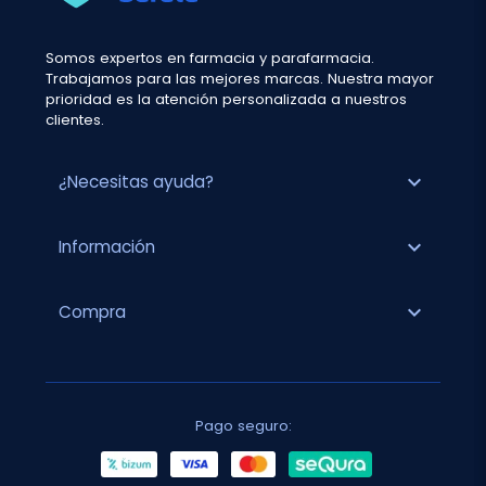
Somos expertos en farmacia y parafarmacia.
Trabajamos para las mejores marcas. Nuestra mayor
prioridad es la atención personalizada a nuestros
clientes.
expand_more
¿Necesitas ayuda?
expand_more
Información
expand_more
Compra
Pago seguro: