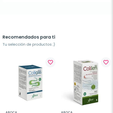
Recomendados para ti
Tu selección de productos ;)
favorite_border
favorite_border
ABOCA
ABOCA