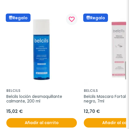
Regalo
Regalo
favorite_border
BELCILS
BELCILS
Belcils loción desmaquillante 
Belcils Mascara Fortale
calmante, 200 ml
negro, 7ml
15,02 €
12,70 €
Añadir al carrito
Añadir al car