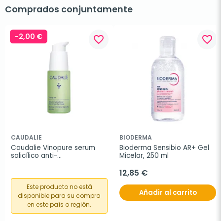
Comprados conjuntamente
-2,00 €
favorite_border
favorite_border
CAUDALIE
BIODERMA
Caudalie Vinopure serum 
Bioderma Sensibio AR+ Gel 
salicílico anti-
Micelar, 250 ml
imperfecciones, 30 ml
12,85 €
Este producto no está
Añadir al carrito
disponible para su compra
en este país o región.