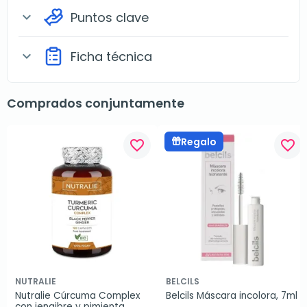
Puntos clave
expand_more
Ficha técnica
expand_more
Comprados conjuntamente
Regalo
favorite_border
favorite_border
NUTRALIE
BELCILS
Nutralie Cúrcuma Complex 
Belcils Máscara incolora, 7ml
con jengibre y pimienta 