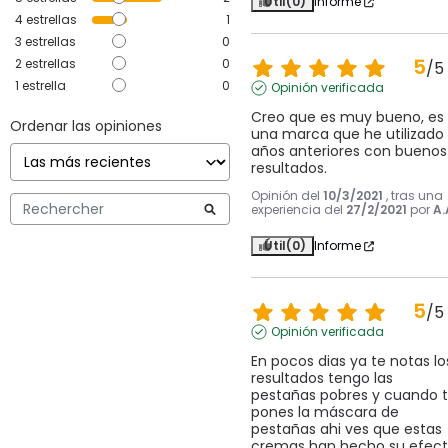
Útil
(0)
Informe
4
estrellas
1
3
estrellas
0
5
2
estrellas
0
/
5
1
estrella
0
Opinión verificada
Creo que es muy bueno, es 
Ordenar las opiniones
una marca que he utilizado 
años anteriores con buenos 
resultados.
Opinión del
10/3/2021
, tras una
experiencia del
27/2/2021
por
A.
Útil
(0)
Informe
5
/
5
Opinión verificada
En pocos dias ya te notas los
resultados tengo las 
pestañas pobres y cuando t
pones la máscara de 
pestañas ahi ves que estas 
cremas han hecho su efect