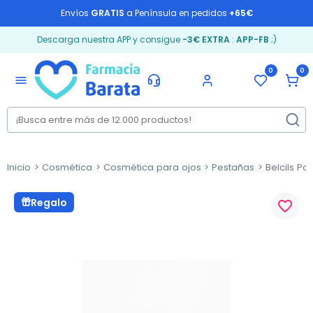
Envíos
GRATIS
a Península en pedidos
+65€
Descarga nuestra APP y consigue
-3€ EXTRA
:
APP-FB
;)
0
0
menu
Inicio
Cosmética
Cosmética para ojos
Pestañas
Belcils P
Regalo
favorite_border