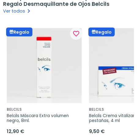
Regalo Desmaquillante de Ojos Belcils
keyboard_arrow_right
Ver todos
Regalo
Regalo
favorite_border
BELCILS
BELCILS
Belcils Máscara Extra volumen  
Belcils Crema vitalizan
negro, 8ml.
pestañas, 4 ml
12,90 €
9,50 €