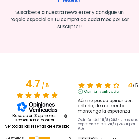
meses?
Suscríbete a nuestra newsletter y consigue un
regalo especial en tu compra de cada mes por ser
suscriptor!
4.7
4
/
5
/
5
Opinión verificada
Aún no puedo opinar con 
criterio, de momento 
mantengo la esperanza
Basado en
3
opiniones
Opinión del
18/8/2024
, tras una
sometidas a control
experiencia del
24/7/2024
por
Ver todas las reseñas de este sitio
A.A.
5
estrellas
2