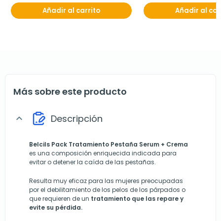
Añadir al carrito
Añadir al car
Más sobre este producto
Descripción
expand_more
Belcils Pack Tratamiento Pestaña Serum + Crema
es una composición enriquecida indicada para
evitar o detener la caída de las pestañas.
Resulta muy eficaz para las mujeres preocupadas
por el debilitamiento de los pelos de los párpados o
que requieren de un
tratamiento que las repare y
evite su pérdida.