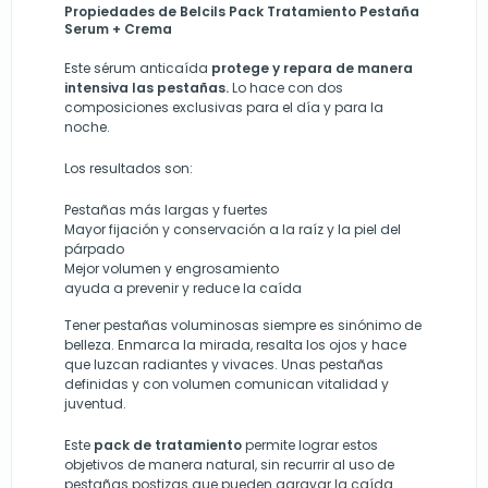
Propiedades de Belcils Pack Tratamiento Pestaña
Serum + Crema
Este sérum anticaída
protege y repara de manera
intensiva las pestañas.
Lo hace con dos
composiciones exclusivas para el día y para la
noche.
Los resultados son:
Pestañas más largas y fuertes
Mayor fijación y conservación a la raíz y la piel del
párpado
Mejor volumen y engrosamiento
ayuda a prevenir y reduce la caída
Tener pestañas voluminosas siempre es sinónimo de
belleza. Enmarca la mirada, resalta los ojos y hace
que luzcan radiantes y vivaces. Unas pestañas
definidas y con volumen comunican vitalidad y
juventud.
Este
pack de tratamiento
permite lograr estos
objetivos de manera natural, sin recurrir al uso de
pestañas postizas que pueden agravar la caída.