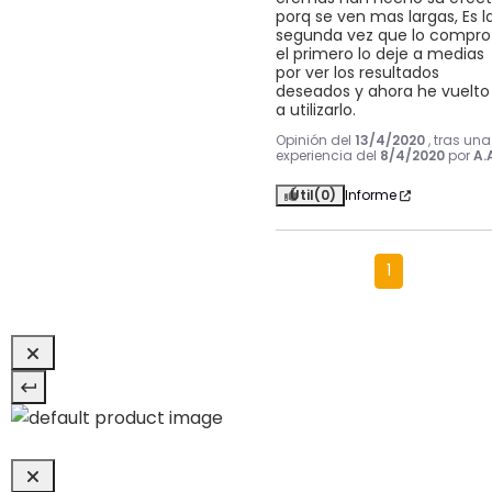
porq se ven mas largas, Es la
segunda vez que lo compro 
el primero lo deje a medias 
por ver los resultados 
deseados y ahora he vuelto 
a utilizarlo.
Opinión del
13/4/2020
, tras una
experiencia del
8/4/2020
por
A.
Útil
(0)
Informe
1