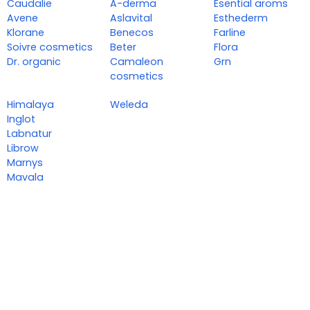
Caudalie
A-derma
Esential aroms
Avene
Aslavital
Esthederm
Klorane
Benecos
Farline
Soivre cosmetics
Beter
Flora
Dr. organic
Camaleon
Grn
cosmetics
Himalaya
Weleda
Inglot
Labnatur
Librow
Marnys
Mavala