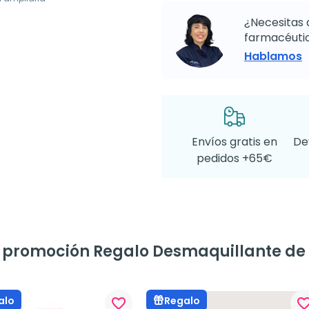
¿Necesitas 
farmacéutic
Hablamos
Envíos gratis en
De
pedidos +65€
a promoción Regalo Desmaquillante de O
alo
Regalo
favorite_border
favorite_bo