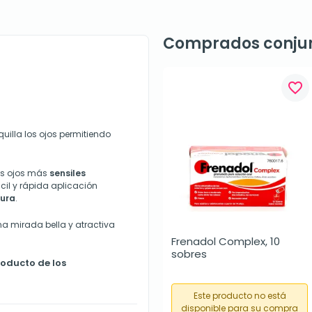
Comprados conju
favorite_border
illa los ojos permitiendo
los ojos más
sensiles
fácil y rápida aplicación
tura
.
na mirada bella y atractiva
Frenadol Complex, 10 
sobres
roducto de los
Este producto no está
disponible para su compra