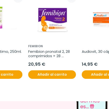
FEMIBION
timo, 250ml.
Femibion pronatal 2, 28 
Audiovit, 30 cá
comprimidos + 28 
cápsulas
20,95 €
14,95 €
 carrito
Añadir al carrito
Añadir al 