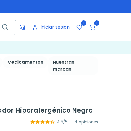
0
0
Iniciar sesión
Medicamentos
Nuestras
marcas
ilador Hiporalergénico Negro
4.5
/
5
-
4
opiniones