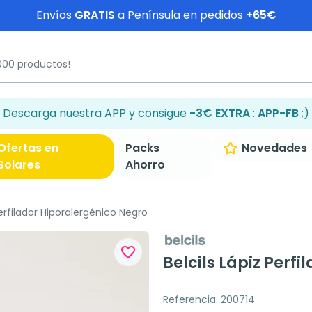
Envíos
GRATIS
a Península en pedidos
+65€
Descarga nuestra APP y consigue
-3€ EXTRA
:
APP-FB
;)
Ofertas en
Packs
Novedades
Solares
Ahorro
Perfilador Hiporalergénico Negro
favorite_border
Belcils Lápiz Perf
Referencia: 200714