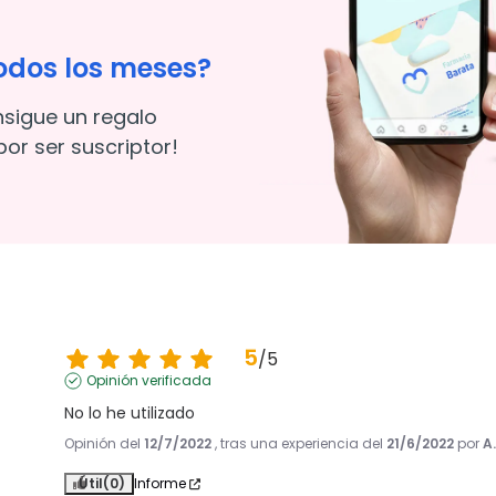
odos los meses?
nsigue un regalo
or ser suscriptor!
5
/
5
Opinión verificada
No lo he utilizado
Opinión del
12/7/2022
, tras una experiencia del
21/6/2022
por
A
Útil
(0)
Informe