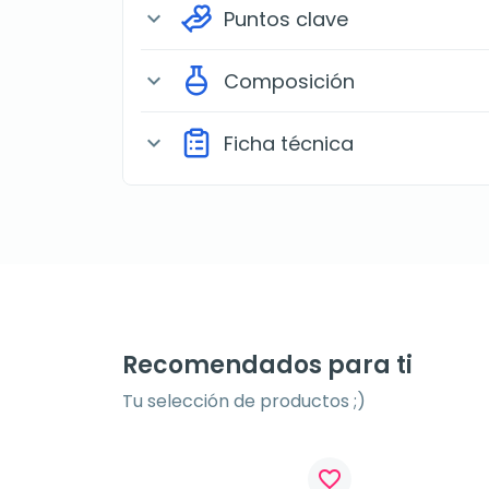
Puntos clave
expand_more
Composición
expand_more
Ficha técnica
expand_more
Recomendados para ti
Tu selección de productos ;)
favorite_border