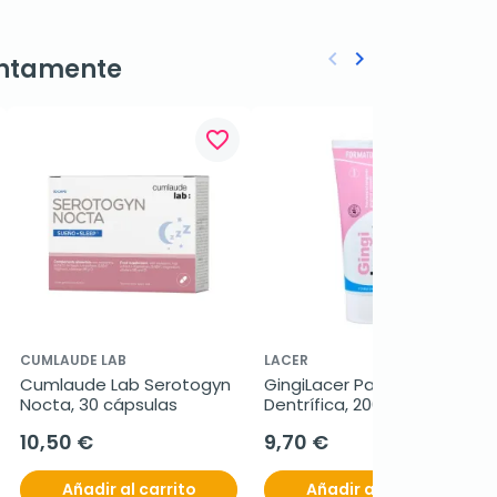
keyboard_arrow_left
keyboard_arrow_right
ntamente
Anterior
Siguiente
favorite_border
favorite_border
CUMLAUDE LAB
LACER
Cumlaude Lab Serotogyn 
GingiLacer Pasta 
Nocta, 30 cápsulas
Dentrífica, 200ml.
10,50 €
9,70 €
Añadir al carrito
Añadir al carrito