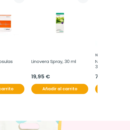
NATALBEN
psulas
Linovera Spray, 30 ml
Natalben Precon
30 cápsulas
19,95 €
7,95 €
carrito
Añadir al carrito
Añadir al c