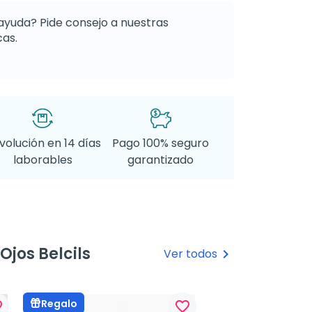
ayuda? Pide consejo a nuestras
as.
volución en 14 días
Pago 100% seguro
laborables
garantizado
jos Belcils
Ver todos
keyboard_arrow_right
Regalo
rder
favorite_border