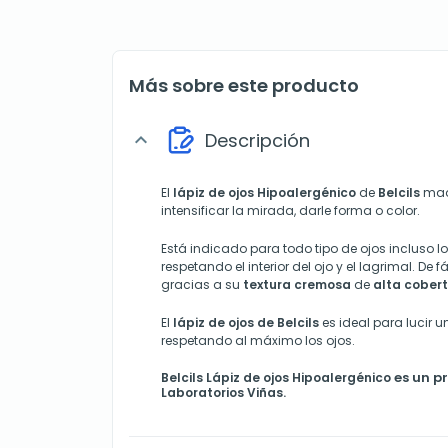
Más sobre este producto
Descripción
expand_more
El
lápiz de ojos Hipoalergénico
de
Belcils
maqu
intensificar la mirada, darle forma o color.
Está indicado para todo tipo de ojos incluso 
respetando el interior del ojo y el lagrimal. De 
gracias a su
textura cremosa
de
alta cober
El
lápiz de ojos de Belcils
es ideal para lucir u
respetando al máximo los ojos.
es un p
Belcils Lápiz de ojos Hipoalergénico
Laboratorios Viñas.