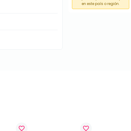
en este país o región.
favorite_border
favorite_border