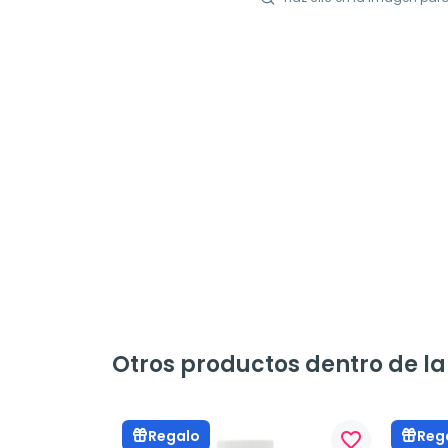
Otros productos dentro de l
Regalo
Reg
favorite_border