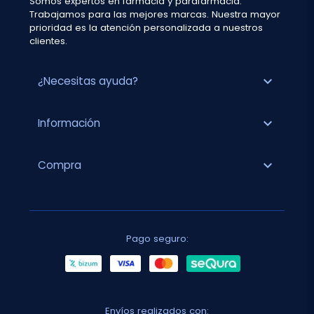
Somos expertos en farmacia y parafarmacia.
Trabajamos para las mejores marcas. Nuestra mayor
prioridad es la atención personalizada a nuestros
clientes.
expand_more
¿Necesitas ayuda?
expand_more
Información
expand_more
Compra
Pago seguro:
Envíos realizados con: