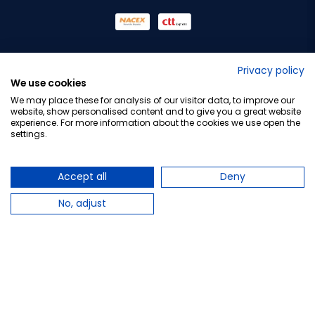
No lo decimos nosotros...
Privacy policy
We use cookies
¡Tu opinión es importante!
We may place these for analysis of our visitor data, to improve our
website, show personalised content and to give you a great website
experience. For more information about the cookies we use open the
settings.
Copyright © 2010-2026 Farmacia Barata S.L. Todos los
derechos reservados.
Accept all
Deny
No, adjust