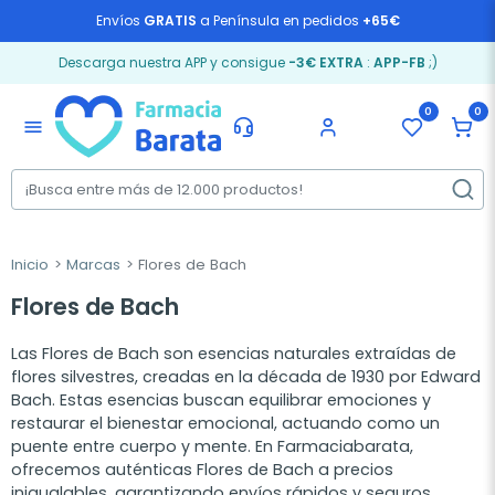
Envíos
GRATIS
a Península en pedidos
+65€
Descarga nuestra APP y consigue
-3€ EXTRA
:
APP-FB
;)
0
0
menu
Inicio
Marcas
Flores de Bach
Flores de Bach
Las
Flores de Bach
son esencias naturales extraídas de
flores silvestres, creadas en la década de 1930 por Edward
Bach. Estas esencias buscan equilibrar emociones y
restaurar el bienestar emocional, actuando como un
puente entre cuerpo y mente. En
Farmaciabarata
,
ofrecemos auténticas Flores de Bach a precios
inigualables, garantizando envíos rápidos y seguros.