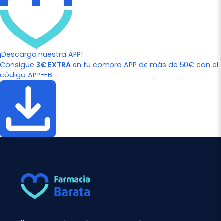
¡Descarga nuestra APP!
Consigue
3€ EXTRA
en tu compra APP de más de 50€ con el
código APP-FB