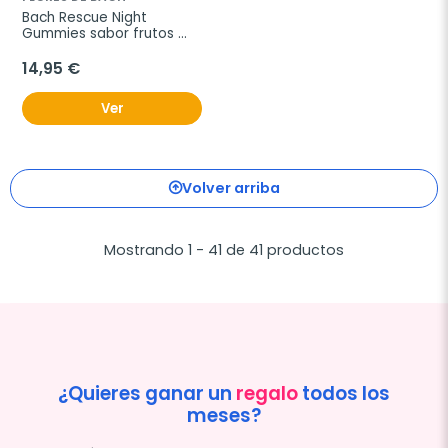
Bach Rescue Night 
Gummies sabor frutos 
rojos, 60 pastillas de 
goma
14,95 €
Ver
Volver arriba
Mostrando 1 - 41 de 41 productos
¿Quieres ganar un
regalo
todos los
meses?