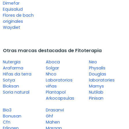
Dimefar
Equisalud
Flores de bach
originales
Waydiet
Otras marcas destacadas de Fitoterapia
Nutergia
Aboca
Neo
Arafarma
Solgar
Physalis
Hifas da terra
Nhco
Douglas
Sotya
Laboratorios
laboratories
Bioksan
viñas
Marnys
Soria natural
Plantapol
Nutilab
Arkocapsulas
Pinisan
Bio3
Drasanvi
Bonusan
Ghf
Cfn
Mahen
Erlingen
Margan