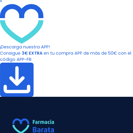
x
¡Descarga nuestra APP!
Consigue
3€ EXTRA
en tu compra APP de más de 50€ con el
código APP-FB