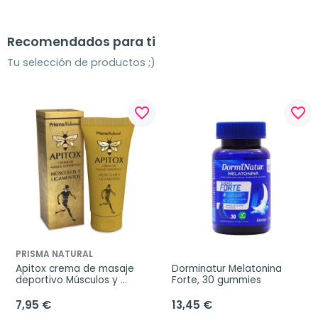
Recomendados para ti
Tu selección de productos ;)
favorite_border
favorite_border
PRISMA NATURAL
Apitox crema de masaje 
Dorminatur Melatonina 
deportivo Músculos y 
Forte, 30 gummies
Ligamentos, 60 ml
7,95 €
13,45 €