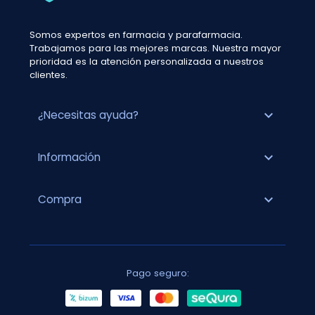
Somos expertos en farmacia y parafarmacia.
Trabajamos para las mejores marcas. Nuestra mayor
prioridad es la atención personalizada a nuestros
clientes.
expand_more
¿Necesitas ayuda?
expand_more
Información
expand_more
Compra
Pago seguro: