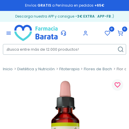
Envíos
GRATIS
a Península en pedidos
+65€
Descarga nuestra APP y consigue
-3€ EXTRA
:
APP-FB
;)
0
0
menu
Inicio
Dietética y Nutrición
Fitoterapia
Flores de Bach
Flor d
favorite_border