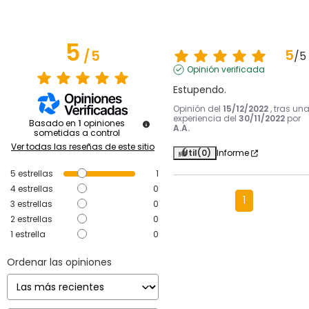
5
5
/
5
/
5
Opinión verificada
Estupendo.
Opinión del
15/12/2022
, tras un
experiencia del
30/11/2022
por
Basado en
1
opiniones
A.A.
sometidas a control
Ver todas las reseñas de este sitio
Útil
(0)
Informe
5
estrellas
1
4
estrellas
0
1
3
estrellas
0
2
estrellas
0
1
estrella
0
Ordenar las opiniones