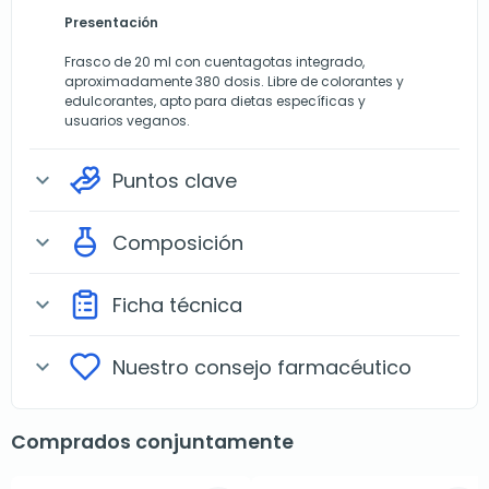
Presentación
Frasco de 20 ml con cuentagotas integrado,
aproximadamente 380 dosis. Libre de colorantes y
edulcorantes, apto para dietas específicas y
usuarios veganos.
Puntos clave
expand_more
Composición
expand_more
Ficha técnica
expand_more
Nuestro consejo farmacéutico
expand_more
Comprados conjuntamente