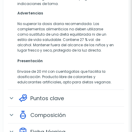
indicaciones de toma.
Advertencias
No superar la dosis diaria recomendada. Los
complementos alimenticios no deben utilizarse
como sustituto de una dieta equilibrada ni de un
estilo de vida saludable. Contiene 27 % vol. de
alcohol. Mantener fuera del alcance de los niños y en
lugar fresco y seco, protegido de la luz directa.
Presentación
Envase de 20 ml con cuentagotas que facilita la
dosificación. Producto libre de colorantes y
edulcorantes artificiales, apto para dietas veganas.
Puntos clave
expand_more
Composición
expand_more
Ficha técnica
expand_more