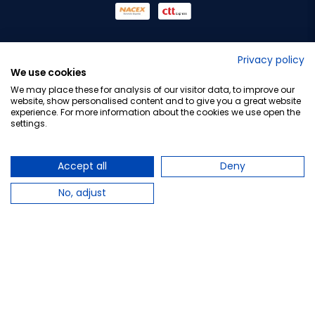
No lo decimos nosotros...
Privacy policy
We use cookies
¡Tu opinión es importante!
We may place these for analysis of our visitor data, to improve our
website, show personalised content and to give you a great website
experience. For more information about the cookies we use open the
settings.
Copyright © 2010-2026 Farmacia Barata S.L. Todos los
derechos reservados.
Accept all
Deny
No, adjust
Total:
12,95 €
−
+
Añadir al carrito