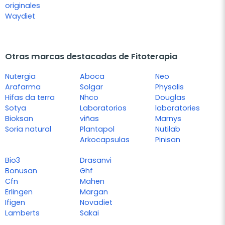
originales
Waydiet
Otras marcas destacadas de Fitoterapia
Nutergia
Aboca
Neo
Arafarma
Solgar
Physalis
Hifas da terra
Nhco
Douglas
Sotya
Laboratorios
laboratories
Bioksan
viñas
Marnys
Soria natural
Plantapol
Nutilab
Arkocapsulas
Pinisan
Bio3
Drasanvi
Bonusan
Ghf
Cfn
Mahen
Erlingen
Margan
Ifigen
Novadiet
Lamberts
Sakai