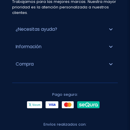
Trabajamos para las mejores marcas. Nuestra mayor
prioridad es la atención personalizada a nuestros
clientes.
expand_more
¿Necesitas ayuda?
expand_more
Información
expand_more
Compra
Pago seguro:
Envíos realizados con: