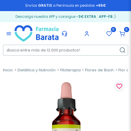
Envíos
GRATIS
a Península en pedidos
+65€
Descarga nuestra APP y consigue
-3€ EXTRA
:
APP-FB
;)
0
0
menu
Inicio
Dietética y Nutrición
Fitoterapia
Flores de Bach
Flor d
favorite_border