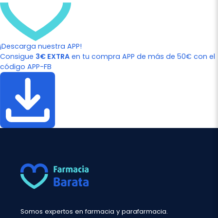
¡Descarga nuestra APP!
Consigue
3€ EXTRA
en tu compra APP de más de 50€ con el
código APP-FB
Somos expertos en farmacia y parafarmacia.