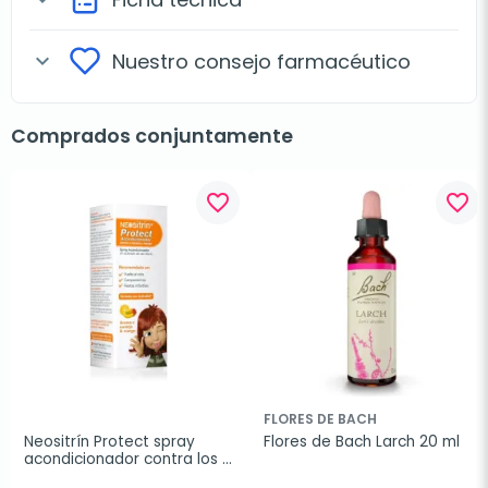
Nuestro consejo farmacéutico
expand_more
Comprados conjuntamente
favorite_border
favorite_border
FLORES DE BACH
Neositrín Protect spray 
Flores de Bach Larch 20 ml
acondicionador contra los 
piojos, 200 ml