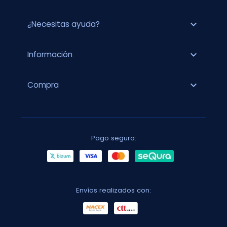
expand_more
¿Necesitas ayuda?
expand_more
Información
expand_more
Compra
Pago seguro:
Envíos realizados con: