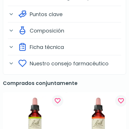
Puntos clave
expand_more
Composición
expand_more
Ficha técnica
expand_more
Nuestro consejo farmacéutico
expand_more
Comprados conjuntamente
favorite_border
favorite_border