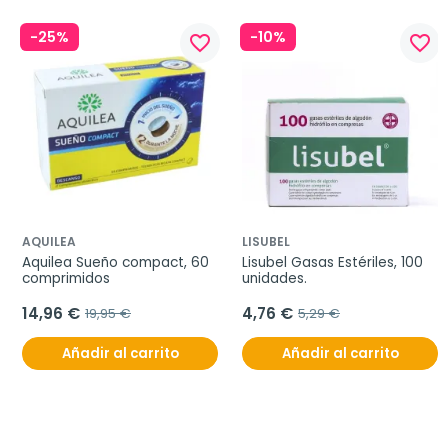
-25%
-10%
favorite_border
favorite_border
AQUILEA
LISUBEL
Aquilea Sueño compact, 60 
Lisubel Gasas Estériles, 100 
comprimidos
unidades.
14,96 €
4,76 €
19,95 €
5,29 €
Añadir al carrito
Añadir al carrito