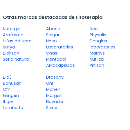
Otras marcas destacadas de Fitoterapia
Nutergia
Aboca
Neo
Arafarma
Solgar
Physalis
Hifas da terra
Nhco
Douglas
Sotya
Laboratorios
laboratories
Bioksan
viñas
Marnys
Soria natural
Plantapol
Nutilab
Arkocapsulas
Pinisan
Bio3
Drasanvi
Bonusan
Ghf
Cfn
Mahen
Erlingen
Margan
Ifigen
Novadiet
Lamberts
Sakai