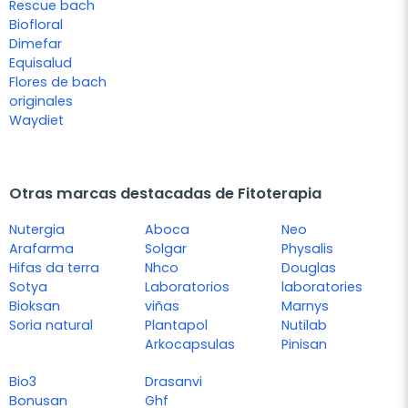
Rescue bach
Biofloral
Dimefar
Equisalud
Flores de bach
originales
Waydiet
Otras marcas destacadas de Fitoterapia
Nutergia
Aboca
Neo
Arafarma
Solgar
Physalis
Hifas da terra
Nhco
Douglas
Sotya
Laboratorios
laboratories
Bioksan
viñas
Marnys
Soria natural
Plantapol
Nutilab
Arkocapsulas
Pinisan
Bio3
Drasanvi
Bonusan
Ghf