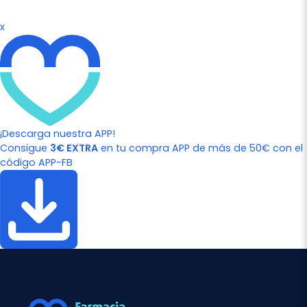
x
¡Descarga nuestra APP!
Consigue
3€ EXTRA
en tu compra APP de más de 50€ con el
código APP-FB