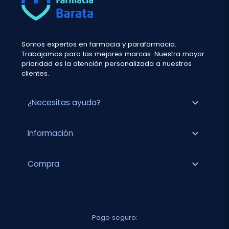
Somos expertos en farmacia y parafarmacia.
Trabajamos para las mejores marcas. Nuestra mayor
prioridad es la atención personalizada a nuestros
clientes.
expand_more
¿Necesitas ayuda?
expand_more
Información
expand_more
Compra
Pago seguro: