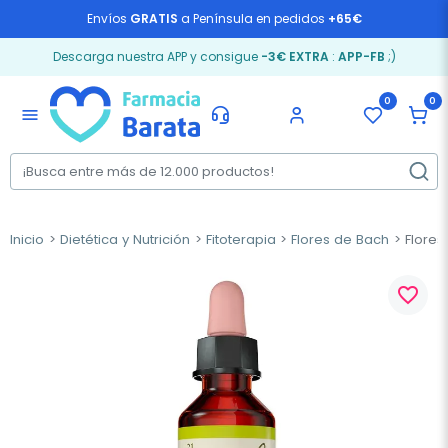
Envíos
GRATIS
a Península en pedidos
+65€
Descarga nuestra APP y consigue
-3€ EXTRA
:
APP-FB
;)
0
0
menu
Inicio
Dietética y Nutrición
Fitoterapia
Flores de Bach
Flores
favorite_border