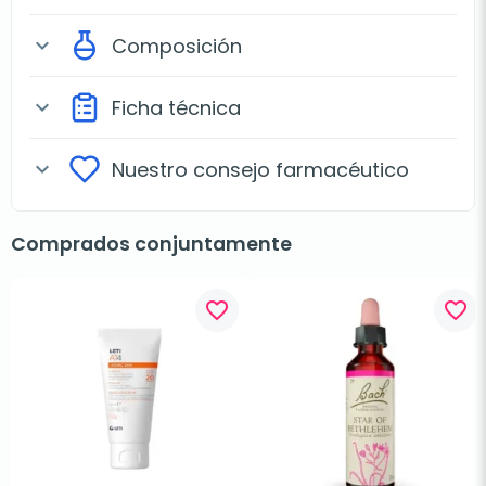
Composición
expand_more
Ficha técnica
expand_more
Nuestro consejo farmacéutico
expand_more
Comprados conjuntamente
favorite_border
favorite_border