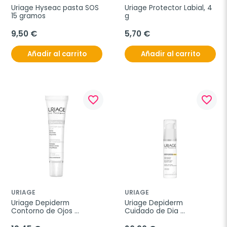
Uriage Hyseac pasta SOS 
Uriage Protector Labial, 4 
15 gramos
g
9,50 €
5,70 €
Añadir al carrito
Añadir al carrito
favorite_border
favorite_border
URIAGE
URIAGE
Uriage Depiderm 
Uriage Depiderm 
Contorno de Ojos 
Cuidado de Dia 
Corrector, 15 ml
Antimanchas SPF50+, 30 