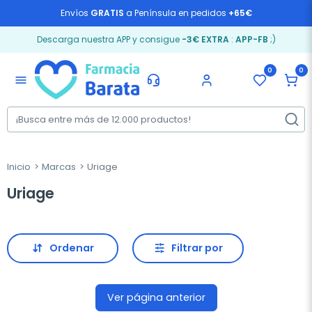
Envíos
GRATIS
a Península en pedidos
+65€
Descarga nuestra APP y consigue
-3€ EXTRA
:
APP-FB
;)
0
0
menu
Inicio
Marcas
Uriage
Uriage
Ordenar
Filtrar por
Ver página anterior