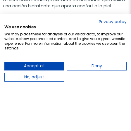
una acción hidratante que aporta confort a la piel.
Agua termal micelar para piel mixta a grasa:
Privacy policy
We use cookies
Con extracto de manzana y Pore Refine que de forma
We may place these for analysis of our visitor data, to improve our
conjunta realizan una acción seborreguladora que
website, show personalised content and to give you a great website
normalizan la grasa en el rostro.
experience. For more information about the cookies we use open the
settings.
Agua termal micelar para piel sensible:
Con una composición específicamente diseñada para
Accept all
Deny
pieles sensibles con o sin rosácea. Con extracto de
albaricoque que aporta una acción calmante.
No, adjust
Agua termal micelar para pieles intolerantes:
Con una composición similar al agua micelar para piel
sensible aunque sin perfume.
Además, Uriage ofrece otra serie de productos orientados
a la limpieza facial de la piel sensible