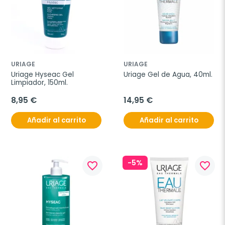
URIAGE
URIAGE
Uriage Hyseac Gel 
Uriage Gel de Agua, 40ml.
Limpiador, 150ml.
8,95 €
14,95 €
Añadir al carrito
Añadir al carrito
-5%
favorite_border
favorite_border