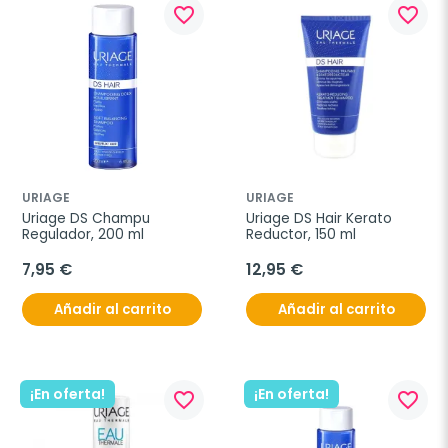
favorite_border
favorite_border
URIAGE
URIAGE
Uriage DS Champu 
Uriage DS Hair Kerato 
Regulador, 200 ml
Reductor, 150 ml
7,95 €
12,95 €
Añadir al carrito
Añadir al carrito
¡En oferta!
¡En oferta!
favorite_border
favorite_border