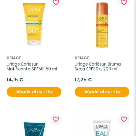
favorite_border
favorite_border
URIAGE
URIAGE
Uriage Bariesun 
Uriage Bariésun Bruma 
Matificante SPF50, 50 ml
Seca SPF30+, 200 ml
14,15 €
17,25 €
Añadir al carrito
Añadir al carrito
favorite_border
favorite_border