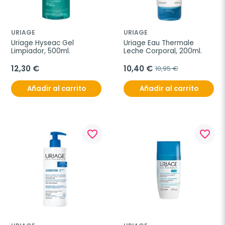
URIAGE
URIAGE
Uriage Hyseac Gel 
Uriage Eau Thermale 
Limpiador, 500ml.
Leche Corporal, 200ml.
12,30 €
10,40 €
10,95 €
Añadir al carrito
Añadir al carrito
favorite_border
favorite_border