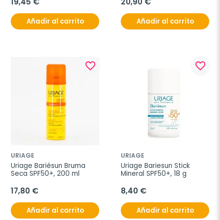
ml
19,45 €
20,90 €
Añadir al carrito
Añadir al carrito
favorite_border
favorite_border
URIAGE
URIAGE
Uriage Bariésun Bruma 
Uriage Bariesun Stick 
Seca SPF50+, 200 ml
Mineral SPF50+, 18 g
17,80 €
8,40 €
Añadir al carrito
Añadir al carrito