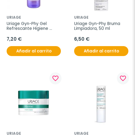
URIAGE
URIAGE
Uriage Gyn-Phy Gel 
Uriage Gyn-Phy Bruma 
Refrescante Higiene 
Limpiadora, 50 ml
Intima, 200 ml
7,20 €
6,50 €
Añadir al carrito
Añadir al carrito
favorite_border
favorite_border
URIAGE
URIAGE