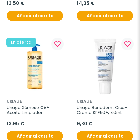
13,50 €
14,35 €
Añadir al carrito
Añadir al carrito
¡En oferta!
favorite_border
favorite_border
URIAGE
URIAGE
Uriage Xémose C8+ 
Uriage Bariederm Cica-
Aceite Limpiador 
Creme SPF50+, 40ml.
Calmante, 1L
13,95 €
9,30 €
Añadir al carrito
Añadir al carrito