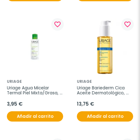
favorite_border
favorite_border
URIAGE
URIAGE
Uriage Agua Micelar 
Uriage Bariederm Cica 
Termal Piel Mixta/Grasa, 
Aceite Dermatológico, 
100 ml
100 ml
3,95 €
13,75 €
Añadir al carrito
Añadir al carrito