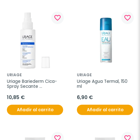
favorite_border
favorite_border
URIAGE
URIAGE
Uriage Bariederm Cica-
Uriage Agua Termal, 150 
Spray Secante 
ml
Reparador, 100 ml
10,85 €
6,90 €
Añadir al carrito
Añadir al carrito
favorite_border
favorite_border