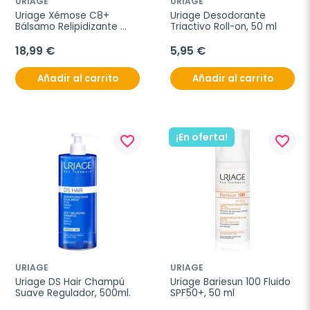
URIAGE
URIAGE
Uriage Xémose C8+ 
Uriage Desodorante 
Bálsamo Relipidizante 
Triactivo Roll-on, 50 ml
Anti-picor, 500 ml
18,99 €
5,95 €
Añadir al carrito
Añadir al carrito
¡En oferta!
favorite_border
favorite_border
URIAGE
URIAGE
Uriage DS Hair Champú 
Uriage Bariesun 100 Fluido 
Suave Regulador, 500ml.
SPF50+, 50 ml