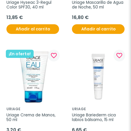
Uriage Hyseac 3-Regul 
Uriage Mascarilla de Agua 
Color SPF30, 40 ml
de Noche, 50 ml
13,85 €
16,80 €
Añadir al carrito
Añadir al carrito
¡En oferta!
favorite_border
favorite_border
URIAGE
URIAGE
Uriage Crema de Manos, 
Uriage Bariederm cica 
50 ml
labios bálsamo, 15 ml
3,20 €
6,65 €