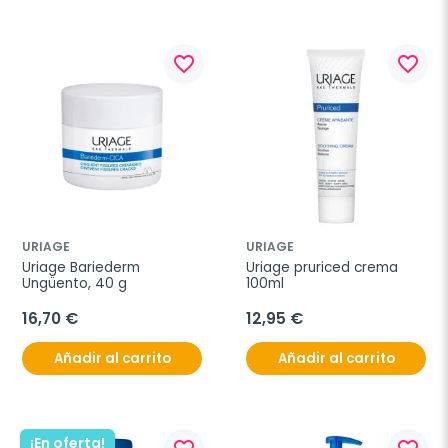
favorite_border
favorite_border
URIAGE
URIAGE
Uriage Bariederm 
Uriage pruriced crema 
Ungüento, 40 g
100ml
16,70 €
12,95 €
Añadir al carrito
Añadir al carrito
¡En oferta!