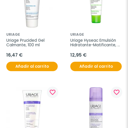
URIAGE
URIAGE
Uriage Prucided Gel 
Uriage Hyseac Emulsión 
Calmante, 100 ml
Hidratante-Matificante, 
40 ml
16,47 €
12,95 €
Añadir al carrito
Añadir al carrito
favorite_border
favorite_border