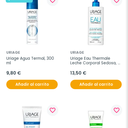
favorite_border
favorite_border
URIAGE
URIAGE
Uriage Agua Termal, 300 
Uriage Eau Thermale 
ml
Leche Corporal Sedosa, 
500 ml
9,80 €
13,50 €
Añadir al carrito
Añadir al carrito
favorite_border
favorite_border