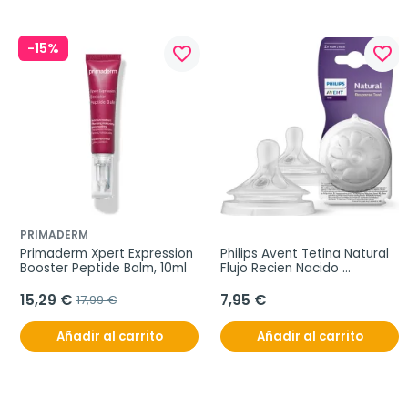
-15%
favorite_border
favorite_border
PRIMADERM
Primaderm Xpert Expression 
Philips Avent Tetina Natural 
Booster Peptide Balm, 10ml
Flujo Recien Nacido 
Response T1, 2 unidades
15,29 €
7,95 €
17,99 €
Añadir al carrito
Añadir al carrito