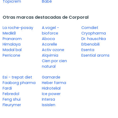
Topicrem
Babé
Otras marcas destacadas de Corporal
La roche-posay
A.vogel -
Comdiet
Medik8
bioforce
Cryopharma
Pranarom
Aboca
Dr. hauschka
Himalaya
Acorelle
Erbenobili
Madal bal
Activ ozone
Esenta
Perricone
Alqvimia
Esential aroms
Cien por cien
natural
Esi - trepat diet
Gamarde
Faaborg pharma
Heber farma
Fardi
Hidrotelial
Febredol
Ice power
Feng shui
Intersa
Fleurymer
Issislen