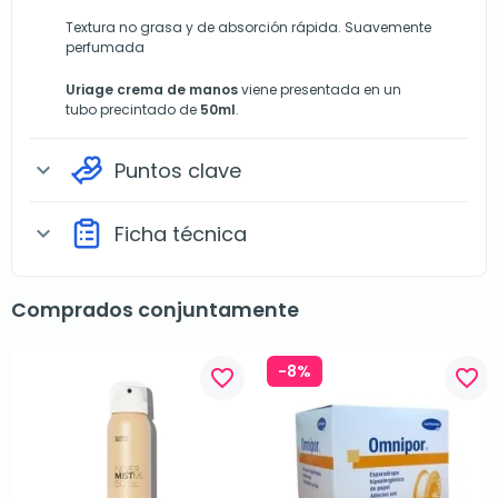
Textura no grasa y de absorción rápida. Suavemente
perfumada
Uriage crema de manos
viene presentada en un
tubo precintado de
50ml
.
Puntos clave
expand_more
Ficha técnica
expand_more
Comprados conjuntamente
-8%
favorite_border
favorite_border