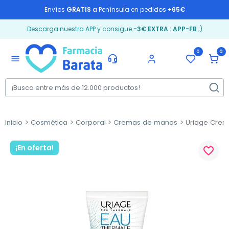
Envíos
GRATIS
a Península en pedidos
+65€
Descarga nuestra APP y consigue
-3€ EXTRA
:
APP-FB
;)
0
0
menu
Inicio
Cosmética
Corporal
Cremas de manos
Uriage Crem
¡En oferta!
favorite_border