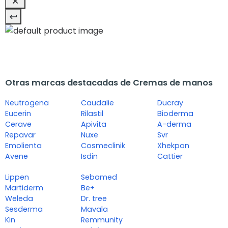
Otras marcas destacadas de Cremas de manos
Neutrogena
Caudalie
Ducray
Eucerin
Rilastil
Bioderma
Cerave
Apivita
A-derma
Repavar
Nuxe
Svr
Emolienta
Cosmeclinik
Xhekpon
Avene
Isdin
Cattier
Lippen
Sebamed
Martiderm
Be+
Weleda
Dr. tree
Sesderma
Mavala
Kin
Remmunity