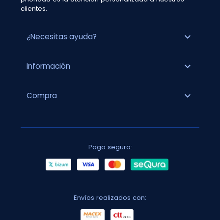
clientes.
expand_more
¿Necesitas ayuda?
expand_more
Información
expand_more
Compra
Pago seguro:
Envíos realizados con: