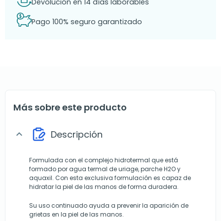
Devolución en 14 días laborables
Pago 100% seguro garantizado
Más sobre este producto
Descripción
expand_more
Formulada con el complejo hidrotermal que está
formado por agua termal de uriage, parche H2O y
aquaxil. Con esta exclusiva formulación es capaz de
hidratar la piel de las manos de forma duradera.
Su uso continuado ayuda a prevenir la aparición de
grietas en la piel de las manos.