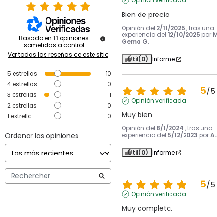
Opinión verificada
Bien de precio
Opinión del
2/11/2025
, tras una
experiencia del
12/10/2025
por
Basado en
11
opiniones
Gema G.
sometidas a control
Ver todas las reseñas de este sitio
Útil
(0)
Informe
5
estrellas
10
4
estrellas
0
5
/
5
3
estrellas
1
Opinión verificada
2
estrellas
0
Muy bien
1
estrella
0
Opinión del
8/1/2024
, tras una
Ordenar las opiniones
experiencia del
5/12/2023
por
A.
Útil
(0)
Informe
5
/
5
Opinión verificada
Muy completa.