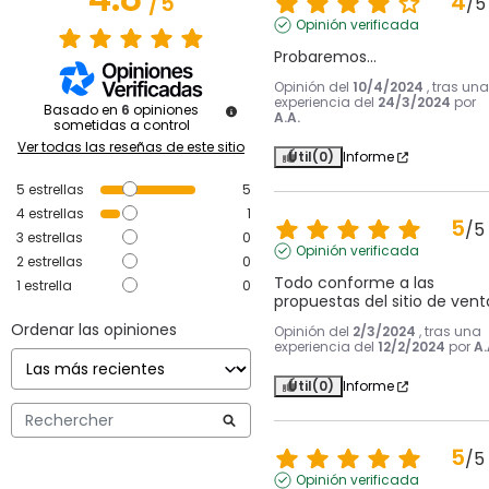
4
/
5
/
5
Opinión verificada
Probaremos...
Opinión del
10/4/2024
, tras una
experiencia del
24/3/2024
por
Basado en
6
opiniones
A.A.
sometidas a control
Ver todas las reseñas de este sitio
Útil
(0)
Informe
5
estrellas
5
4
estrellas
1
5
/
5
3
estrellas
0
Opinión verificada
2
estrellas
0
Todo conforme a las 
1
estrella
0
propuestas del sitio de vent
Ordenar las opiniones
Opinión del
2/3/2024
, tras una
experiencia del
12/2/2024
por
A.
Útil
(0)
Informe
5
/
5
Opinión verificada