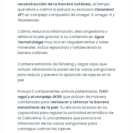
reconstrucción de la barrera cutánea,
al tiempo
que alivia y calma la piel por su exclusivo
Cerasterol
2F®
,
un complejo compuesto de
omega-3, omega-6 y
fitoesteroles.
Calma, reduce la inflamación, descongestiona y
refresca la piel gracias a su contenido en
Agua
Termal Uriage
,
muy rica en oligoelementos y sales
minerales. Actúa reparando y fortaleciendo la
barrera cutánea.
Contiene extractos de Ginseng y algas rojas que
actúan reforzando la pared de los vasos sanguíneos
para reducir y prevenir la aparición de rojeces en la
piel.
Incluye 2 componentes activos patentados,
TLR2-
regul y el complejo SK5R
, que actúan de manera
combinada para
restaurar y reforzar la barrera
inmunitaria de la piel.
Su eficacia se basa en su
capacidad para regular la actividad enzimática de
la Calicreína-5, una proteasa que provoca la
inflamación de los vasos sanguíneos para
conseguir calmar las rojeces.