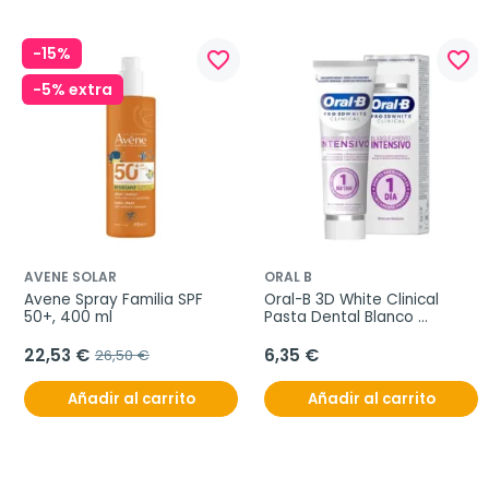
-15%
favorite_border
favorite_border
-5% extra
AVENE SOLAR
ORAL B
Avene Spray Familia SPF 
Oral-B 3D White Clinical 
50+, 400 ml
Pasta Dental Blanco 
Radiante, 75 ml
22,53 €
6,35 €
26,50 €
Añadir al carrito
Añadir al carrito