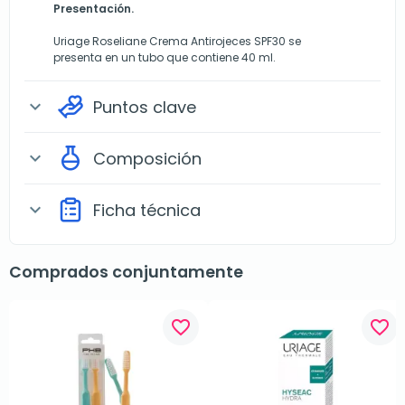
Presentación.
Uriage Roseliane Crema Antirojeces SPF30 se
presenta en un tubo que contiene 40 ml.
Puntos clave
expand_more
Composición
expand_more
Ficha técnica
expand_more
Comprados conjuntamente
favorite_border
favorite_border