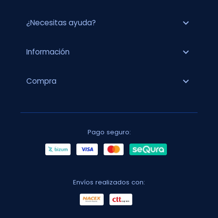
expand_more
¿Necesitas ayuda?
expand_more
Información
expand_more
Compra
Pago seguro:
Envíos realizados con: