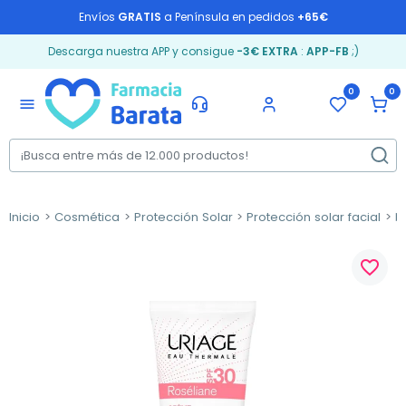
Envíos
GRATIS
a Península en pedidos
+65€
Descarga nuestra APP y consigue
-3€ EXTRA
:
APP-FB
;)
0
0
menu
Inicio
Cosmética
Protección Solar
Protección solar facial
P
favorite_border