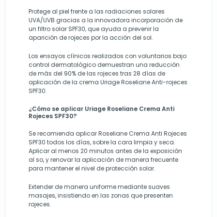
Protege al piel frente a las radiaciones solares
UVA/UVB gracias a la innovadora incorporación de
un filtro solar SPF30, que ayuda a prevenir la
aparición de rojeces por la acción del sol.
Los ensayos clínicos realizados con voluntarios bajo
control dermatológico demuestran una reducción
de más del 90% de las rojeces tras 28 días de
aplicación de la crema Uriage Roseliane Anti-rojeces
SPF30.
¿Cómo se aplicar Uriage Roseliane Crema Anti
Rojeces SPF30?
Se recomienda aplicar Roseliane Crema Anti Rojeces
SPF30
todos los días, sobre la cara limpia y seca.
Aplicar al menos 20 minutos antes de la exposición
al so, y renovar la aplicación de manera frecuente
para mantener el nivel de protección solar.
Extender de manera uniforme mediante suaves
masajes, insistiendo en las zonas que presenten
rojeces.