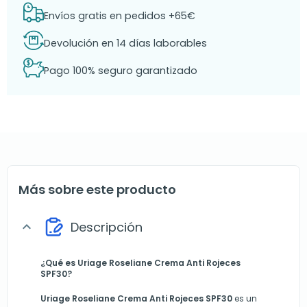
Envíos gratis en pedidos +65€
Devolución en 14 días laborables
Pago 100% seguro garantizado
Más sobre este producto
Descripción
expand_more
¿Qué es Uriage Roseliane Crema Anti Rojeces
SPF30?
Uriage Roseliane
Crema Anti Rojeces SPF30
es un