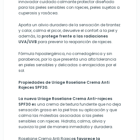
innovador cuidado calmante protector diseñado
para las pieles sensibles con rojeces, pieles sujetas a
cuperosis y rosácea.
Aporta un alivio duradero de la sensación de tirantez
y calor, calma el picor, devuelve el confort a la piel y
además, la
protege frente a las radiaciones
UVA/UVB
para prevenir la reaparición de rojeces.
Fórmula hipoalergénica, no comedogénica y sin
parabenos, por lo que presenta una alta tolerancia
en pieles sensibles y delicadas o enrojecidas por el
sol.
Propiedades de Uriage Roseliane Crema Anti
Rojeces SPF30.
La nueva Uriage Roseliane Crema Anti-rojeces
SPF30 e
s una crema de textura fundente que no deja
sensación grasa en la piel tras su aplicación y que
calma las molestias asociadas a las pieles
sensibles con rojeces. Hidrata, calma, alivia y
suaviza la piel de manera inmediata y duradera.
Roseliane Crema Anti Rojece
s favorece la