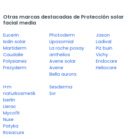
Otras marcas destacadas de Protección solar
facial media
Eucerin
Photoderm
Jason
Isdin solar
Liposomial
Ladival
Martiderm
La roche posay
Piz buin
Caudalie
anthelios
Vichy
Polysianes
Avene solar
Endocare
Frezyderm
Avene
Heliocare
Bella aurora
I+m
Sesderma
naturkosmetik
Svr
berlin
Lierac
Mycofit
Nuxe
Patyka
Rosacure