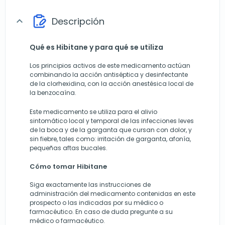
Descripción
expand_more
Qué es Hibitane y para qué se utiliza
Los principios activos de este medicamento actúan
combinando la acción antiséptica y desinfectante
de la clorhexidina, con la acción anestésica local de
la benzocaína.
Este medicamento se utiliza para el alivio
sintomático local y temporal de las infecciones leves
de la boca y de la garganta que cursan con dolor, y
sin fiebre, tales como: irritación de garganta, afonía,
pequeñas aftas bucales.
Cómo tomar Hibitane
Siga exactamente las instrucciones de
administración del medicamento contenidas en este
prospecto o las indicadas por su médico o
farmacéutico. En caso de duda pregunte a su
médico o farmacéutico.