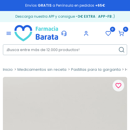
Envíos
GRATIS
a Península en pedidos
+65€
Descarga nuestra APP y consigue
-3€ EXTRA
:
APP-FB
;)
0
0
menu
Inicio
Medicamentos sin receta
Pastillas para la garganta
Hi
favorite_border