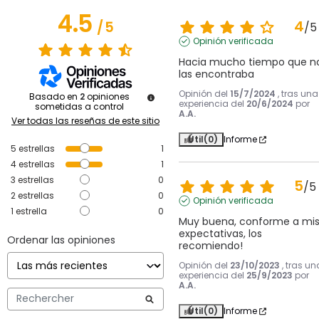
4.5
4
/
5
/
5
Opinión verificada
Hacia mucho tiempo que no
las encontraba
Opinión del
15/7/2024
, tras una
Basado en
2
opiniones
experiencia del
20/6/2024
por
sometidas a control
A.A.
Ver todas las reseñas de este sitio
Útil
(0)
Informe
5
estrellas
1
4
estrellas
1
3
estrellas
0
5
/
5
2
estrellas
0
Opinión verificada
1
estrella
0
Muy buena, conforme a mis
expectativas, los 
Ordenar las opiniones
recomiendo!
Opinión del
23/10/2023
, tras un
experiencia del
25/9/2023
por
A.A.
Útil
(0)
Informe