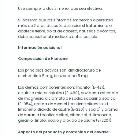
Use siempre la dosis menor que sea efectiva.
Si observa que los síntomas empeoran o persisten
más de 2 días después de iniciar el tratamiento o
aparece fiebre, dolor de cabeza, náuseas o vómitos,
debe consultar al médico lo antes posible.
Información adicional
Composición de
Hibitane
:
Los principios activos son: dihidrocloruro de
clorhexidina 5 mg, benzocaína 5 mg.
Los demás componentes son: manitol (E-421),
celulosa microcristalina (E-460), povidona estearato
de magnesio, ciclamato de sodio, sacarina sódica
(E-954), aroma de mentol (contiene citronelol, d-
limoneno, dióxido de azufre (E-220) y sodio) y aroma
de naranja (contiene citral, citronelol, d-limoneno,
geraniol, linalol, sodio y dióxido de azufre (E-220)).
Aspecto del producto y contenido del envase: