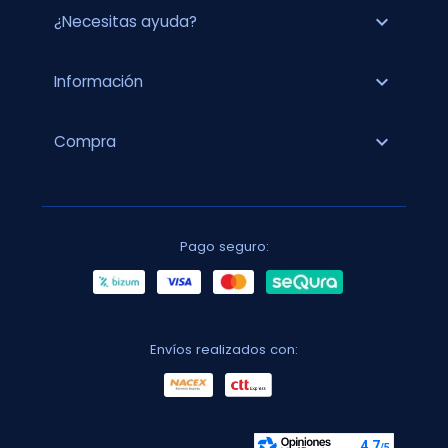
expand_more
¿Necesitas ayuda?
expand_more
Información
expand_more
Compra
Pago seguro:
Envíos realizados con: