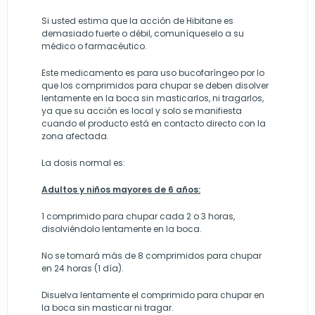
Si usted estima que la acción de Hibitane es
demasiado fuerte o débil, comuníqueselo a su
médico o farmacéutico.
Este medicamento es para uso bucofaríngeo por lo
que los comprimidos para chupar se deben disolver
lentamente en la boca sin masticarlos, ni tragarlos,
ya que su acción es local y solo se manifiesta
cuando el producto está en contacto directo con la
zona afectada.
La dosis normal es:
Adultos y niños mayores de 6 años:
1 comprimido para chupar cada 2 o 3 horas,
disolviéndolo lentamente en la boca.
No se tomará más de 8 comprimidos para chupar
en 24 horas (1 día).
Disuelva lentamente el comprimido para chupar en
la boca sin masticar ni tragar.