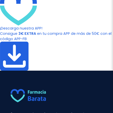
¡Descarga nuestra APP!
Consigue
3€ EXTRA
en tu compra APP de más de 50€ con el
código APP-FB