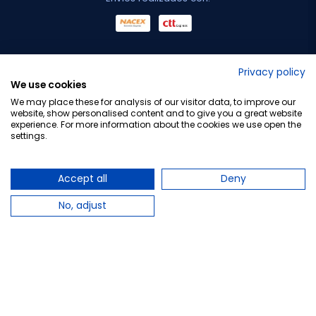
No lo decimos nosotros...
Privacy policy
We use cookies
¡Tu opinión es importante!
We may place these for analysis of our visitor data, to improve our
website, show personalised content and to give you a great website
experience. For more information about the cookies we use open the
settings.
Copyright © 2010-2026 Farmacia Barata S.L. Todos los
derechos reservados.
Accept all
Deny
No, adjust
Total:
8,95 €
Avísame cuando esté disponible