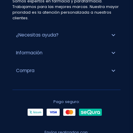
Somos expertos en farmacia y parafarmacia.
Trabajamos para las mejores marcas. Nuestra mayor
prioridad es la atención personalizada a nuestros
clientes.
expand_more
¿Necesitas ayuda?
expand_more
Información
expand_more
Compra
Pago seguro:
Envíos realizados con: