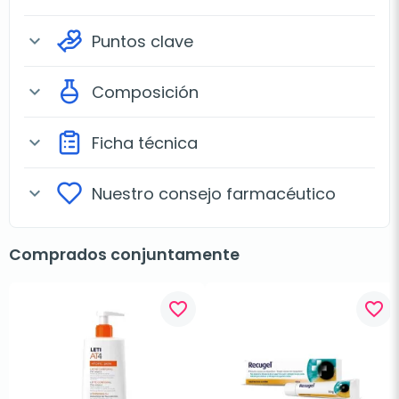
Puntos clave
expand_more
Composición
expand_more
Ficha técnica
expand_more
Nuestro consejo farmacéutico
expand_more
Comprados conjuntamente
favorite_border
favorite_border