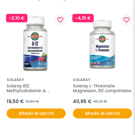
-2,10 €
-4,15 €
favorite_border
favorite_border
SOLARAY
SOLARAY
Solaray B12 
Solaray L-Threonate 
Methylcobalamin & 
Magnesium, 60 comprimidos
Adenosylcobalamin, 
2000mg
19,50 €
40,95 €
21,60 €
45,10 €
Añadir al carrito
Añadir al carrito