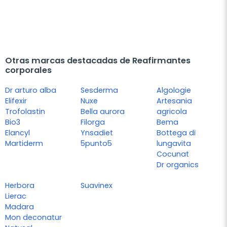
Otras marcas destacadas de Reafirmantes
corporales
Dr arturo alba
Sesderma
Algologie
Elifexir
Nuxe
Artesania
Trofolastin
Bella aurora
agricola
Bio3
Filorga
Bema
Elancyl
Ynsadiet
Bottega di
Martiderm
5punto5
lungavita
Cocunat
Dr organics
Herbora
Suavinex
Lierac
Madara
Mon deconatur