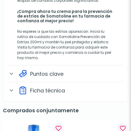
etapas de cambios corporales significativos.
¡Compra ahora tu crema para la prevención
de estrías de Somatoline en tu farmacia de
confianza al mejor precio!
No esperes a que las estrías aparezcan. Inicia tu
rutina de cuidado con Somatoline Prevención de
Estrías 200ml y mantén tu piel protegida y elástica.
Visita tu farmacia de confianza para adquirir este
producto al mejor precio y comienza a cuidar tu piel
hoy mismo.
Puntos clave
expand_more
Ficha técnica
expand_more
Comprados conjuntamente
favorite_border
favorite_border