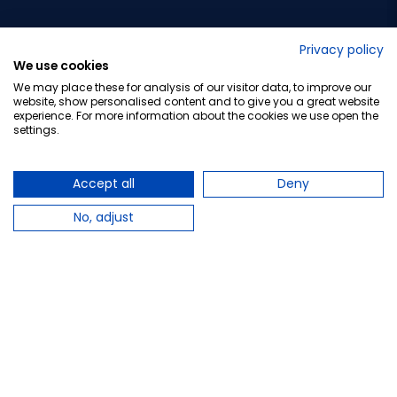
No lo decimos nosotros...
Privacy policy
We use cookies
¡Tu opinión es importante!
We may place these for analysis of our visitor data, to improve our
website, show personalised content and to give you a great website
experience. For more information about the cookies we use open the
settings.
Copyright © 2010-2026 Farmacia Barata S.L. Todos los
derechos reservados.
Accept all
Deny
No, adjust
Total:
23,95 €
−
+
Añadir al carrito