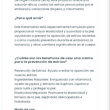
de origen natural (86%), este producto ofrece una
solución eficaz contra las estrías provocadas por el
embarazo, variaciones de peso, y crecimiento​​.
¿Para qué sirve?
Este tratamiento está especialmente formulado para
proporcionar mayor elasticidad y suavidad a la piel,
ayudando a prevenir la aparición de estrías recientes
o como cuidado preventivo durante el embarazo, la
lactancia, y otros cambios significativos en el cuerpo​​
.
¿Cuáles son los beneficios de usar una crema
para la prevención de estrias?
Prevención de Estrías: Ayuda a evitar la aparición de
nuevas estrías.
Ingredientes Naturales: Enriquecido con vitamina E,
aceite de jojoba, y extracto de Sophora Japonica
para nutrir y proteger la piel.
Elasticidad Mejorada: Promueve la elasticidad y
firmeza de la piel, dejándola aterciopelada e
hidratada​​.
Modo de uso