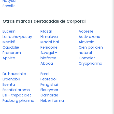
Natysal
Sensilis
Otras marcas destacadas de Corporal
Eucerin
Rilastil
Acorelle
La roche-posay
Himalaya
Activ ozone
Medik8
Madal bal
Alqvimia
Caudalie
Perricone
Cien por cien
Pranarom
A.vogel -
natural
Apivita
bioforce
Comdiet
Aboca
Cryopharma
Dr. hauschka
Fardi
Erbenobili
Febredol
Esenta
Feng shui
Esential aroms
Fleurymer
Esi - trepat diet
Gamarde
Faaborg pharma
Heber farma