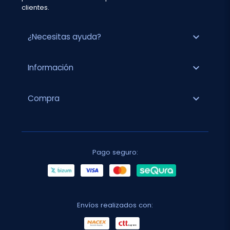
clientes.
expand_more
¿Necesitas ayuda?
expand_more
Información
expand_more
Compra
Pago seguro:
Envíos realizados con: