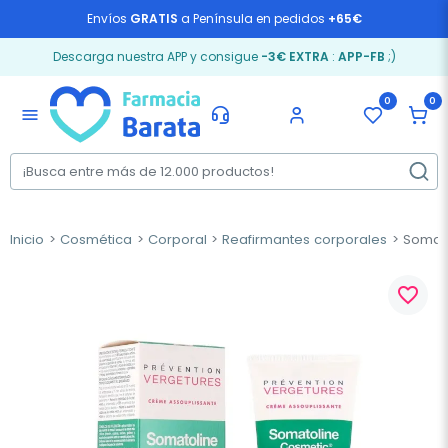
Envíos
GRATIS
a Península en pedidos
+65€
Descarga nuestra APP y consigue
-3€ EXTRA
:
APP-FB
;)
0
0
menu
Inicio
Cosmética
Corporal
Reafirmantes corporales
Somato
favorite_border