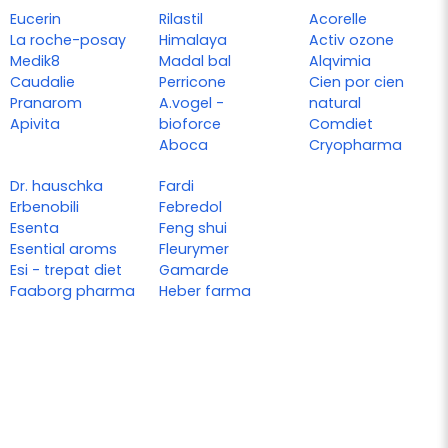
Eucerin
Rilastil
Acorelle
La roche-posay
Himalaya
Activ ozone
Medik8
Madal bal
Alqvimia
Caudalie
Perricone
Cien por cien
Pranarom
A.vogel -
natural
Apivita
bioforce
Comdiet
Aboca
Cryopharma
Dr. hauschka
Fardi
Erbenobili
Febredol
Esenta
Feng shui
Esential aroms
Fleurymer
Esi - trepat diet
Gamarde
Faaborg pharma
Heber farma