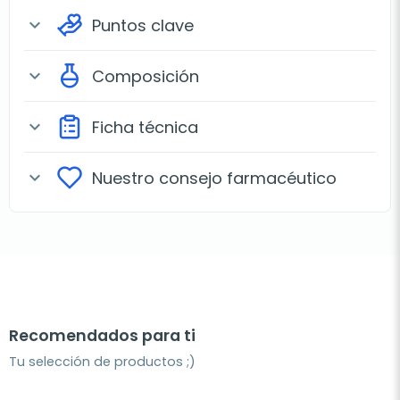
Puntos clave
expand_more
Composición
expand_more
Ficha técnica
expand_more
Nuestro consejo farmacéutico
expand_more
Recomendados para ti
Tu selección de productos ;)