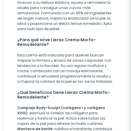
Gracias a su textura elástica, ayuda a remodelar la
silueta para conseguir unas curvas más
armoniosas. Formulada con un 95% de ingredientes
de origen natural, mejora la elasticidad de la piel, la
alisa y proporciona un efecto tensor inmediato. Apta
para todo tipo de pieles.
¿Para qué sirve Lierac Crema Morfo-
Remodelante?
Esta crema está indicada para quienes buscan
mejorar la firmeza y el tono de zonas corporales con
tendencia a la flacidez. Su uso regular mañana y
noche, combinado con un masaje estimulante,
contribuye a remodelar progresivamente la silueta y
a mejorar la calidad de la piel en las zonas tratadas.
¿Qué beneficios tiene Lierac Crema Morfo-
Remodelante?
Complejo Body-Sculpt (colágeno I y colágeno
XVIII):
estimula la síntesis de colágeno para
reafirmar y tonificar la piel. Actúa sobre todas las
capas de la piel para reforzar la malla cutánea.
Manteca de karité:
nutritiva e hidratante, contribuye