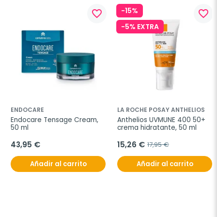
-15%
favorite_border
favorite_border
-5% EXTRA
ENDOCARE
LA ROCHE POSAY ANTHELIOS
Endocare Tensage Cream, 
Anthelios UVMUNE 400 50+ 
50 ml
crema hidratante, 50 ml
43,95 €
15,26 €
17,95 €
Añadir al carrito
Añadir al carrito