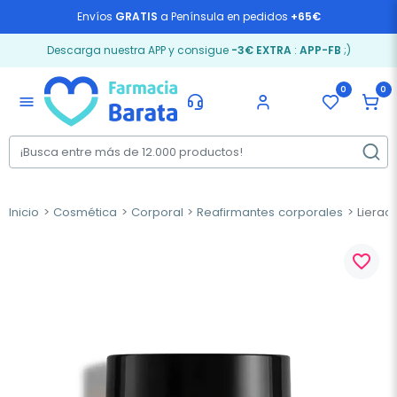
Envíos
GRATIS
a Península en pedidos
+65€
Descarga nuestra APP y consigue
-3€ EXTRA
:
APP-FB
;)
0
0
menu
Inicio
Cosmética
Corporal
Reafirmantes corporales
Lierac
favorite_border