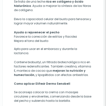
Se trata de una leche
rica en colágeno y ácido
hialurónico
. Ayuda a mejorar la síntesis de las fibras
de colágeno.
Eleva la capacidad celular del busto para tensarse y
lograr mayor volumen naturalmente.
Ayuda a rejuvenecer el pecho
Favorece la corrección de estrías y flacidez
Mejora el tono del busto
Apto para usar en el embarazo y durante la
lactancia.
Contiene biobustyl, un filtrado biotecnológico rico en
factores redensificantes. También creatina, vitamina
E, manteca de cacao que
mejoran la nutrición y
humectación
, y lipopétidos con efectos antiestrías.
Como aplicar Elifexir Dermo Senobell
Se aconseja colocar la crema con masajes
circulares y envolventes, comenzando desde la base
del pecho y subiendo hasta la barbilla.