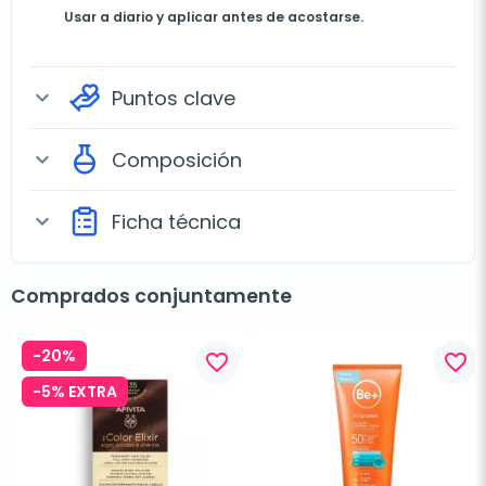
Usar a diario y aplicar antes de acostarse.
Puntos clave
expand_more
Composición
expand_more
Ficha técnica
expand_more
Comprados conjuntamente
-20%
favorite_border
favorite_border
-5% EXTRA