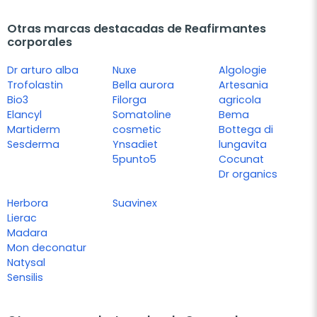
Otras marcas destacadas de Reafirmantes
corporales
Dr arturo alba
Nuxe
Algologie
Trofolastin
Bella aurora
Artesania
Bio3
Filorga
agricola
Elancyl
Somatoline
Bema
Martiderm
cosmetic
Bottega di
Sesderma
Ynsadiet
lungavita
5punto5
Cocunat
Dr organics
Herbora
Suavinex
Lierac
Madara
Mon deconatur
Natysal
Sensilis