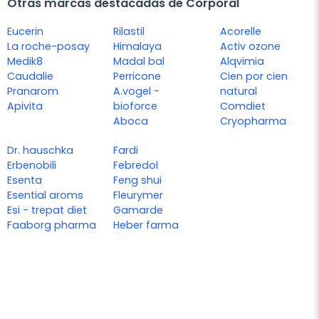
Otras marcas destacadas de Corporal
Eucerin
Rilastil
Acorelle
La roche-posay
Himalaya
Activ ozone
Medik8
Madal bal
Alqvimia
Caudalie
Perricone
Cien por cien
Pranarom
A.vogel -
natural
Apivita
bioforce
Comdiet
Aboca
Cryopharma
Dr. hauschka
Fardi
Erbenobili
Febredol
Esenta
Feng shui
Esential aroms
Fleurymer
Esi - trepat diet
Gamarde
Faaborg pharma
Heber farma