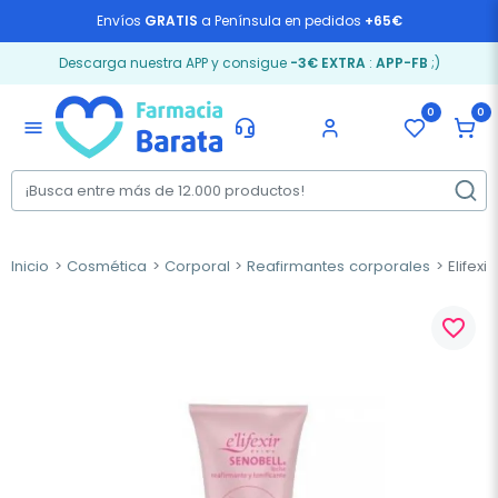
Envíos
GRATIS
a Península en pedidos
+65€
Descarga nuestra APP y consigue
-3€ EXTRA
:
APP-FB
;)
0
0
menu
Inicio
Cosmética
Corporal
Reafirmantes corporales
Elifexi
favorite_border