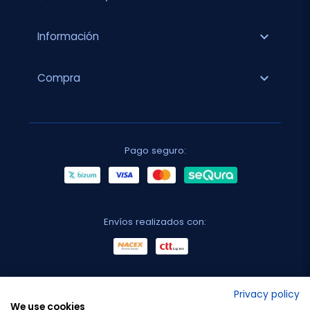
expand_more
Información
expand_more
Compra
Pago seguro:
Envíos realizados con:
No lo decimos nosotros...
Privacy policy
We use cookies