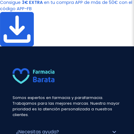
Consigue
3€ EXTRA
en tu compra APP de más de 50€ con el
código APP-FB
Somos expertos en farmacia y parafarmacia.
Trabajamos para las mejores marcas. Nuestra mayor
prioridad es la atención personalizada a nuestros
clientes.
expand_more
¿Necesitas ayuda?