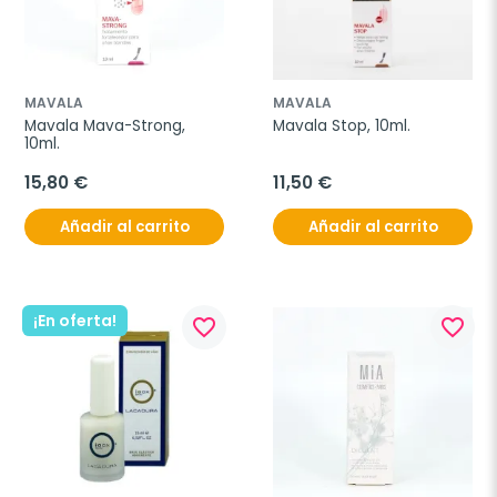
MAVALA
MAVALA
Mavala Mava-Strong, 
Mavala Stop, 10ml.
10ml.
15,80 €
11,50 €
Añadir al carrito
Añadir al carrito
¡En oferta!
favorite_border
favorite_border