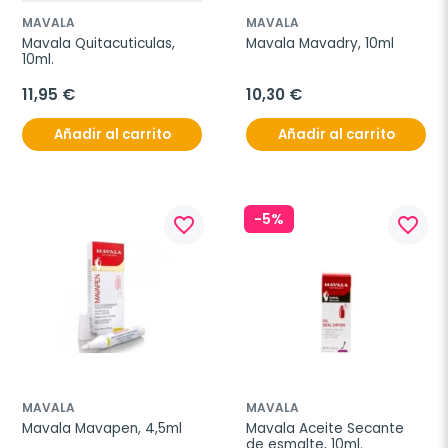
MAVALA
MAVALA
Mavala Quitacuticulas, 
Mavala Mavadry, 10ml
10ml.
11,95 €
10,30 €
Añadir al carrito
Añadir al carrito
-5%
favorite_border
favorite_border
MAVALA
MAVALA
Mavala Mavapen, 4,5ml
Mavala Aceite Secante 
de esmalte, 10ml.