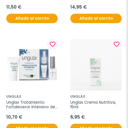
11,50 €
14,95 €
Añadir al carrito
Añadir al carrito
favorite_border
favorite_border
UNGLAX
UNGLAX
Unglax Tratamiento 
Unglax Crema Nutritiva, 
Fortaleceror Intensivo de 
15ml.
Uñas Pack 10 ml + 15 ml
10,70 €
6,95 €