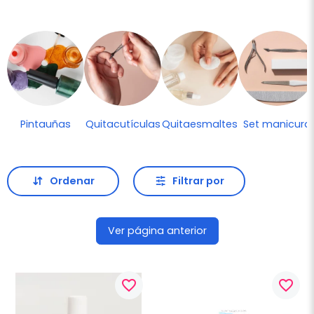
Pintauñas
Quitacutículas
Quitaesmaltes
Set manicura
Ordenar
Filtrar por
Ver página anterior
favorite_border
favorite_border