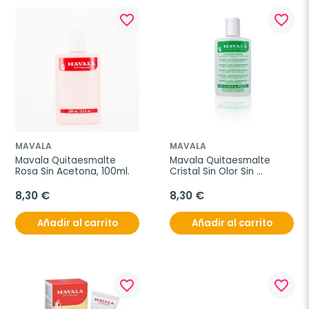
favorite_border
favorite_border
MAVALA
MAVALA
Mavala Quitaesmalte 
Mavala Quitaesmalte 
Rosa Sin Acetona, 100ml.
Cristal Sin Olor Sin 
Acetona e Hidratante, 
100ml.
8,30 €
8,30 €
Añadir al carrito
Añadir al carrito
favorite_border
favorite_border