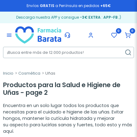
Envíos
GRATIS
a Península en pedidos
+65€
Descarga nuestra APP y consigue
-3€ EXTRA
:
APP-FB
;)
0
0
menu
Inicio
Cosmética
Uñas
Productos para la Salud e Higiene de
Uñas - page 2
Encuentra en un solo lugar todos los productos que
necesitas para el cuidado e higiene de las uñas. Evitar
hongos, mantener la cutícula hidratada y mejorar
su aspecto para lucirlas sanas y fuertes, todo esto y más
aquí.