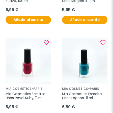
Suave, 100 ml
Uñas Magenta, 11 ml
6,95 €
5,95 €
Añadir al carrito
Añadir al carrito
favorite_border
favorite_border
MIA COSMETICS-PARÍS
MIA COSMETICS-PARÍS
Mia Cosmetics Esmalte 
Mia Cosmetics Esmalte 
Uñas Royal Ruby, 11 ml
Uñas Lagoon, 11 ml
5,95 €
6,50 €