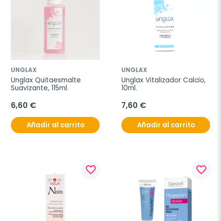
UNGLAX
UNGLAX
Unglax Quitaesmalte 
Unglax Vitalizador Calcio, 
Suavizante, 115ml.
10ml.
6,60 €
7,60 €
Añadir al carrito
Añadir al carrito
favorite_border
favorite_border