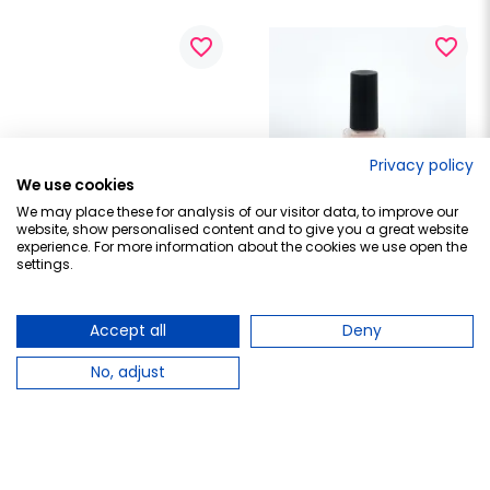
favorite_border
favorite_border
Privacy policy
We use cookies
We may place these for analysis of our visitor data, to improve our
website, show personalised content and to give you a great website
experience. For more information about the cookies we use open the
MIA COSMETICS-PARÍS
MIA COSMETICS-PARÍS
settings.
Mia Cosmetics Esmalte 
Mia Cosmetics Esmalte 
Uñas Ballerina Pink, 11 ml
Uñas Sandstorm, 11 ml
5,95 €
5,95 €
Accept all
Deny
Añadir al carrito
Añadir al carrito
No, adjust
favorite_border
favorite_border