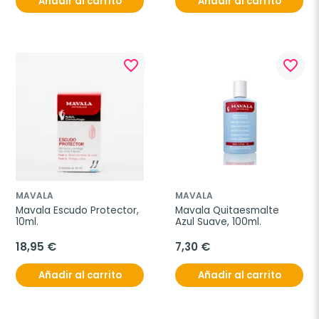
Añadir al carrito
Añadir al carrito
favorite_border
favorite_border
MAVALA
MAVALA
Mavala Escudo Protector, 
Mavala Quitaesmalte 
10ml.
Azul Suave, 100ml.
18,95 €
7,30 €
Añadir al carrito
Añadir al carrito