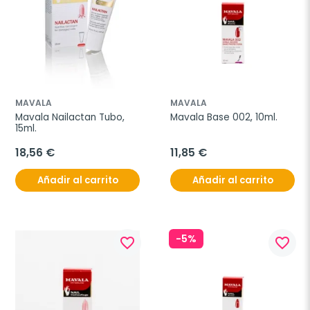
MAVALA
MAVALA
Mavala Nailactan Tubo, 
Mavala Base 002, 10ml.
15ml.
18,56 €
11,85 €
Añadir al carrito
Añadir al carrito
-5%
favorite_border
favorite_border