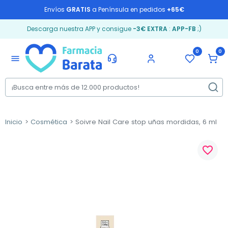
Envíos
GRATIS
a Península en pedidos
+65€
Descarga nuestra APP y consigue
-3€ EXTRA
:
APP-FB
;)
0
0
menu
Inicio
Cosmética
Soivre Nail Care stop uñas mordidas, 6 ml
favorite_border