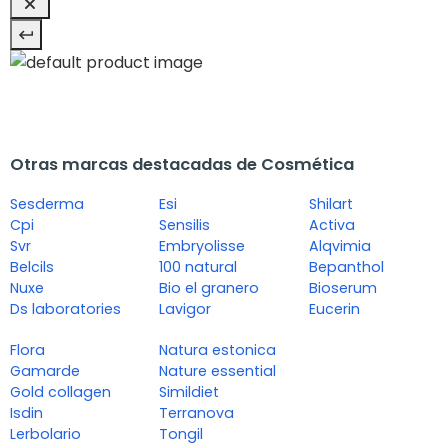
Otras marcas destacadas de Cosmética
Sesderma
Esi
Shilart
Cpi
Sensilis
Activa
Svr
Embryolisse
Alqvimia
Belcils
100 natural
Bepanthol
Nuxe
Bio el granero
Bioserum
Ds laboratories
Lavigor
Eucerin
Flora
Natura estonica
Gamarde
Nature essential
Gold collagen
Simildiet
Isdin
Terranova
Lerbolario
Tongil