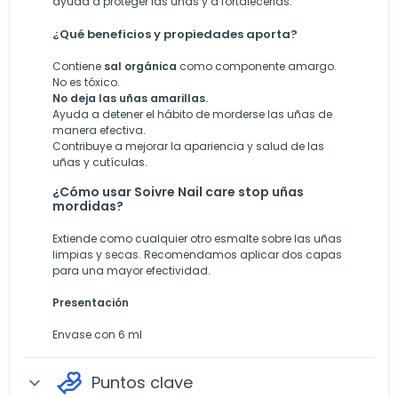
ayuda a proteger las uñas y a fortalecerlas.
¿Qué beneficios y propiedades aporta?
Contiene
sal orgánica
como componente amargo.
No es tóxico.
No deja las uñas amarillas.
Ayuda a detener el hábito de morderse las uñas de
manera efectiva.
Contribuye a mejorar la apariencia y salud de las
uñas y cutículas.
¿Cómo usar Soivre Nail care stop uñas
mordidas?
Extiende como cualquier otro esmalte sobre las uñas
limpias y secas. Recomendamos aplicar dos capas
para una mayor efectividad.
Presentación
Envase con 6 ml
Puntos clave
expand_more