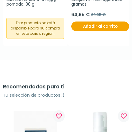
pomada, 30 g
gramos
64,95 €
69,95 €
Este producto no está
Añadir al carrito
disponible para su compra
en este país o región.
Recomendados para ti
Tu selección de productos ;)
favorite_border
favorite_border