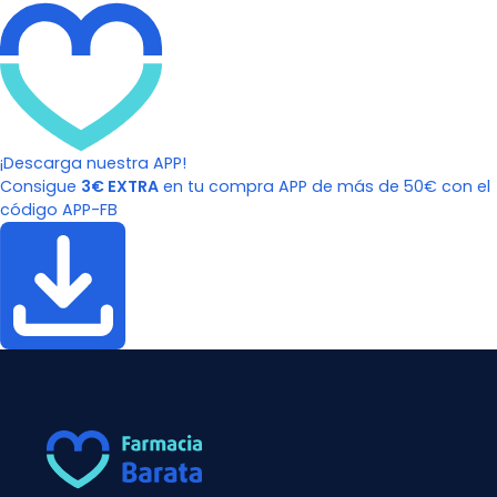
¡Descarga nuestra APP!
Consigue
3€ EXTRA
en tu compra APP de más de 50€ con el
código APP-FB