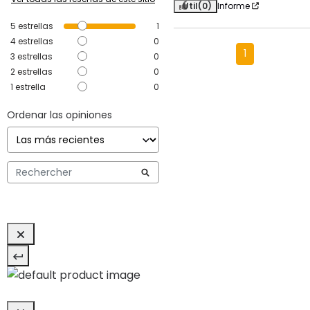
Útil
(0)
Informe
5
estrellas
1
4
estrellas
0
1
3
estrellas
0
2
estrellas
0
1
estrella
0
Ordenar las opiniones