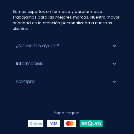
Somos expertos en farmacia y parafarmacia.
Trabajamos para las mejores marcas. Nuestra mayor
prioridad es la atención personalizada a nuestros
clientes.
expand_more
¿Necesitas ayuda?
expand_more
Información
expand_more
Compra
Pago seguro: