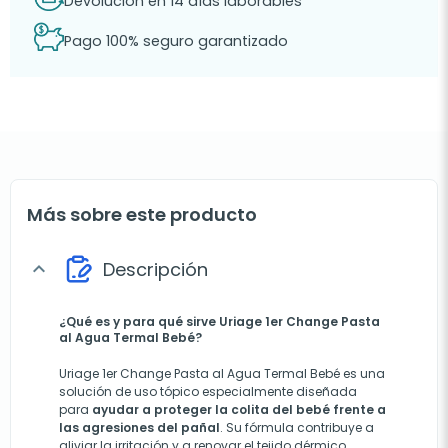
Devolución en 14 días laborables
Pago 100% seguro garantizado
Más sobre este producto
Descripción
expand_more
¿Qué es y para qué sirve Uriage 1er Change Pasta
al Agua Termal Bebé?
Uriage 1er Change Pasta al Agua Termal Bebé es una
solución de uso tópico especialmente diseñada
para
ayudar a proteger la colita del bebé frente a
las agresiones del pañal
. Su fórmula contribuye a
aliviar la irritación y a renovar el tejido dérmico