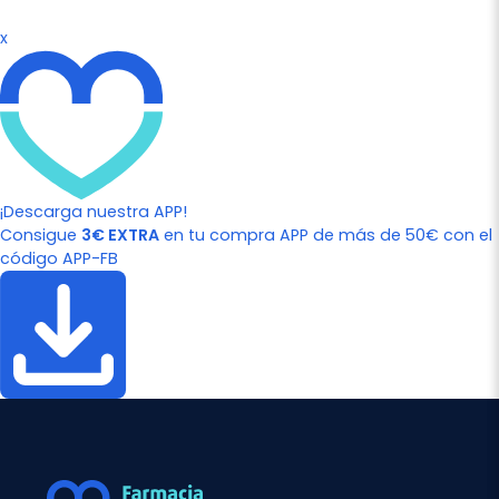
x
¡Descarga nuestra APP!
Consigue
3€ EXTRA
en tu compra APP de más de 50€ con el
código APP-FB