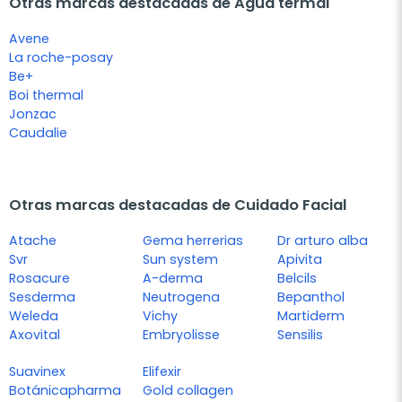
Otras marcas destacadas de Agua termal
Avene
La roche-posay
Be+
Boi thermal
Jonzac
Caudalie
Otras marcas destacadas de Cuidado Facial
Atache
Gema herrerias
Dr arturo alba
Svr
Sun system
Apivita
Rosacure
A-derma
Belcils
Sesderma
Neutrogena
Bepanthol
Weleda
Vichy
Martiderm
Axovital
Embryolisse
Sensilis
Suavinex
Elifexir
Botánicapharma
Gold collagen