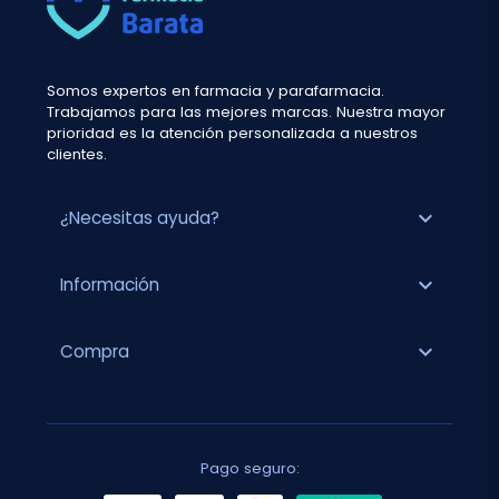
Somos expertos en farmacia y parafarmacia.
Trabajamos para las mejores marcas. Nuestra mayor
prioridad es la atención personalizada a nuestros
clientes.
expand_more
¿Necesitas ayuda?
expand_more
Información
expand_more
Compra
Pago seguro: