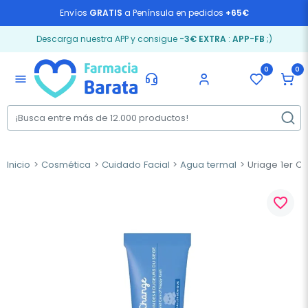
Envíos
GRATIS
a Península en pedidos
+65€
Descarga nuestra APP y consigue
-3€ EXTRA
:
APP-FB
;)
0
0
menu
Inicio
Cosmética
Cuidado Facial
Agua termal
Uriage 1er Ch
favorite_border