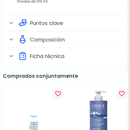
Envase de 100 ml.
Puntos clave
expand_more
Composición
expand_more
Ficha técnica
expand_more
Comprados conjuntamente
favorite_border
favorite_border