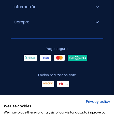
expand_more
Información
expand_more
Compra
Pago seguro:
Envíos realizados con:
No lo decimos nosotros...
Privacy policy
We use cookies
¡Tu opinión es importante!
We may place these for analysis of our visitor data, to improve our