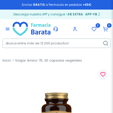
Envíos
GRATIS
a Península en pedidos
+65€
Descarga nuestra APP y consigue
-3€ EXTRA
:
APP-FB
;)
0
0
menu
Inicio
Solgar Amino 75, 30 capsulas vegetales
favorite_border