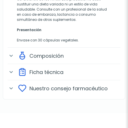
sustituir una dieta variada ni un estilo de vida
saludable. Consulte con un profesional de la salud
en caso de embarazo, lactancia o consumo
simultáneo de otros suplementos.
Presentación
Envase con 30 cápsulas vegetales.
Composición
expand_more
Ficha técnica
expand_more
Nuestro consejo farmacéutico
expand_more