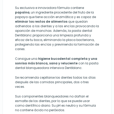
Su exclusiva e innovadora fórmula contiene
papaína
, un ingrediente procedente del fruto de la
papaya que tiene acción enzimática y es capaz de
eliminar los restos de alimentos
que quedan
adheridos a los dientes y a las encías provocando la
aparición de manchas. Además, la pasta dental
Dentiblanc proporciona una limpieza profunda y
eficaz de tu boca, eliminando la placa bacteriana,
protegiendo las encías y previniendo la formación de
caries.
Consigue una
higiene bucodental completa y una
sonrisa más blanca, sana y reluciente
con la pasta
dental blanqueadora intensiva Dentiblanc.
Se recomienda cepillarse los dientes todos los días
después de las comidas principales, dos o tres
veces.
Sus componentes blanqueadores no dañan el
esmalte de los dientes, por lo que se puede usar
como dentífrico diario. Su pH es neutro y su fórmula
no contiene ácido no peróxidos.