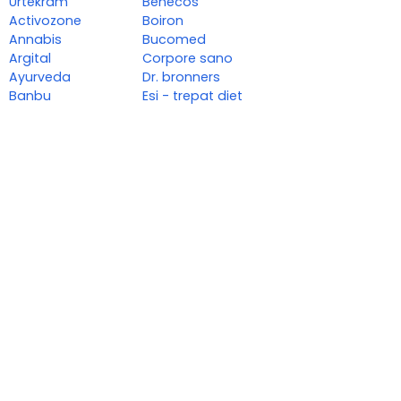
Urtekram
Benecos
Activozone
Boiron
Annabis
Bucomed
Argital
Corpore sano
Ayurveda
Dr. bronners
Banbu
Esi - trepat diet