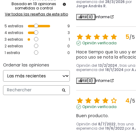
experiencia del
28/3/2026
por
Basado en
13
opiniones
Jorge Andrés R.
sometidas a control
Ver todas las reseñas de este sitio
Útil
(0)
Informe
5
estrellas
9
4
estrellas
3
5
/
5
3
estrellas
1
Opinión verificada
2
estrellas
0
Hace tiempo que lo uso y en
1
estrella
0
poco uso se nota la eficaci
Ordenar las opiniones
Opinión del
13/2/2024
, tras una
experiencia del
18/1/2024
por
A.
Útil
(0)
Informe
4
/
5
Opinión verificada
Buen producto.
Opinión del
8/7/2022
, tras una
experiencia del
19/6/2022
por
A.