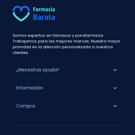
Somos expertos en farmacia y parafarmacia.
Trabajamos para las mejores marcas. Nuestra mayor
prioridad es la atención personalizada a nuestros
clientes.
expand_more
¿Necesitas ayuda?
expand_more
Información
expand_more
Compra