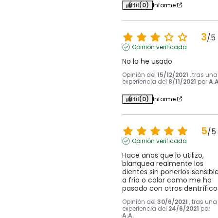
Útil
(0)
Informe
3
/
5
Opinión verificada
No lo he usado
Opinión del
15/12/2021
, tras una
experiencia del
8/11/2021
por
A.A
Útil
(0)
Informe
5
/
5
Opinión verificada
Hace años que lo utilizo, 
blanquea realmente los 
dientes sin ponerlos sensible
a frio o calor como me ha 
pasado con otros dentrífico
Opinión del
30/6/2021
, tras una
experiencia del
24/6/2021
por
A.A.