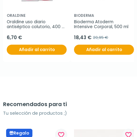
ORALDINE
BIODERMA
Oraldine uso diario 
Bioderma Atoderm 
antiséptico colutorio, 400 
Intensive Corporal, 500 ml
ml + 200 ml GRATIS
6,70 €
18,43 €
20,95 €
Añadir al carrito
Añadir al carrito
Recomendados para ti
Tu selección de productos ;)
Regalo
favorite_border
favorite_border