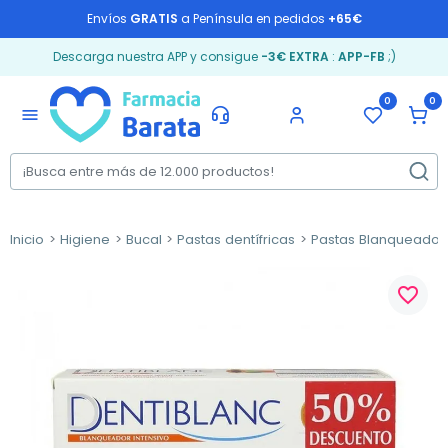
Envíos
GRATIS
a Península en pedidos
+65€
Descarga nuestra APP y consigue
-3€ EXTRA
:
APP-FB
;)
0
0
menu
Inicio
Higiene
Bucal
Pastas dentífricas
Pastas Blanqueador
favorite_border