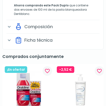
Ahorra comprando este Pack Duplo
que contiene
dos envases de 100 ml de la pasta blanqueadora
Dentiblanc.
Composición
expand_more
Ficha técnica
expand_more
Comprados conjuntamente
¡En oferta!
-2,52 €
favorite_border
favorite_border