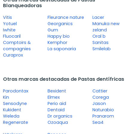
Blanqueadoras
Vitis
Fleurance nature
Lacer
Yotuel
Georganics
Manuka new
Iwhite
Gum
zeland
Fluocaril
Happy bio
Oral b
Comptoirs &
Kemphor
Sanitas
compagnies
La saponaria
Smilelab
Curaprox
Otras marcas destacadas de Pastas dentífricas
Parodontax
Bexident
Cattier
Kin
Elmex
Corega
Sensodyne
Perio aid
Jason
Kukident
Dentaid
Naturabio
Weleda
Dr organics
Pranarom
Regenerate
Ozoaqua
Sea4