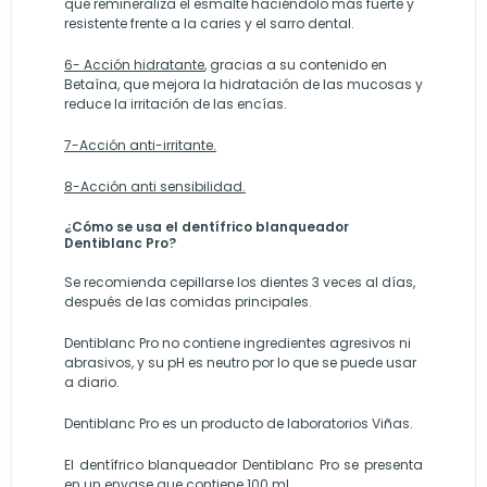
que remineraliza el esmalte haciéndolo más fuerte y
resistente frente a la caries y el sarro dental.
6- Acción hidratante
, gracias a su contenido en
Betaína, que mejora la hidratación de las mucosas y
reduce la irritación de las encías.
7-Acción anti-irritante.
8-Acción anti sensibilidad.
¿Cómo se usa el dentífrico blanqueador
Dentiblanc Pro?
Se recomienda cepillarse los dientes 3 veces al días,
después de las comidas principales.
Dentiblanc Pro no contiene ingredientes agresivos ni
abrasivos, y su pH es neutro por lo que se puede usar
a diario.
Dentiblanc Pro es un producto de laboratorios Viñas.
El dentífrico blanqueador Dentiblanc Pro se presenta
en un envase que contiene 100 ml.