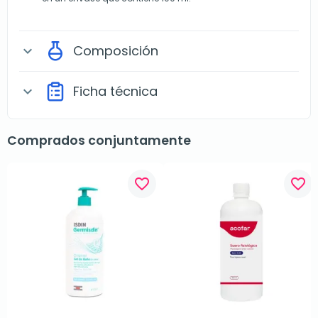
Composición
expand_more
Ficha técnica
expand_more
Comprados conjuntamente
favorite_border
favorite_border