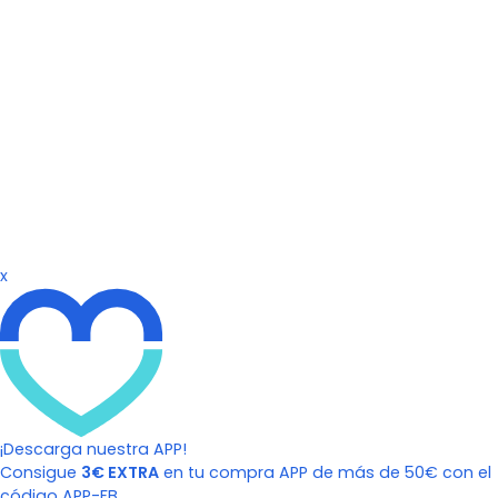
x
¡Descarga nuestra APP!
Consigue
3€ EXTRA
en tu compra APP de más de 50€ con el
código APP-FB