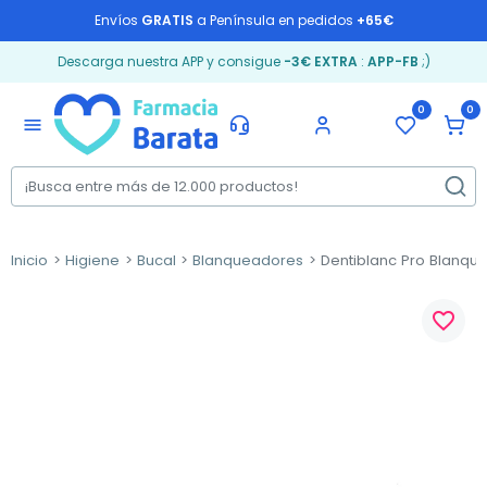
Envíos
GRATIS
a Península en pedidos
+65€
Descarga nuestra APP y consigue
-3€ EXTRA
:
APP-FB
;)
0
0
menu
Inicio
Higiene
Bucal
Blanqueadores
Dentiblanc Pro Blanque
favorite_border