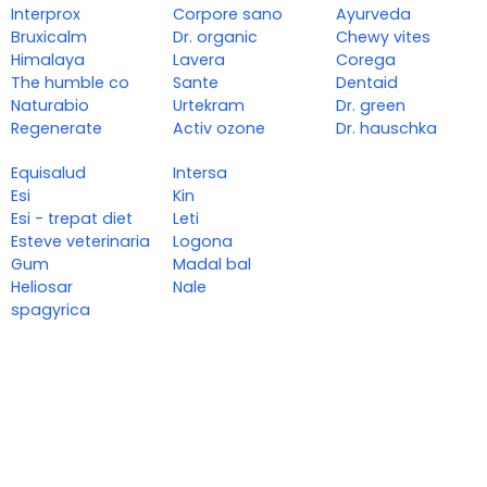
Interprox
Corpore sano
Ayurveda
Bruxicalm
Dr. organic
Chewy vites
Himalaya
Lavera
Corega
The humble co
Sante
Dentaid
Naturabio
Urtekram
Dr. green
Regenerate
Activ ozone
Dr. hauschka
Equisalud
Intersa
Esi
Kin
Esi - trepat diet
Leti
Esteve veterinaria
Logona
Gum
Madal bal
Heliosar
Nale
spagyrica