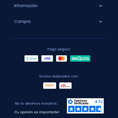
expand_more
Información
expand_more
Compra
Pago seguro:
Envíos realizados con:
No lo decimos nosotros...
¡Tu opinión es importante!