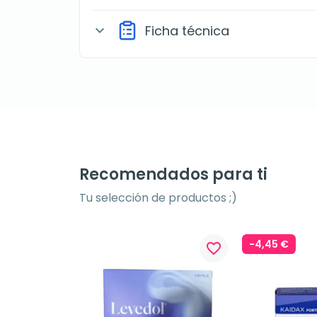
Ficha técnica
expand_more
Recomendados para ti
Tu selección de productos ;)
-4,45 €
favorite_border