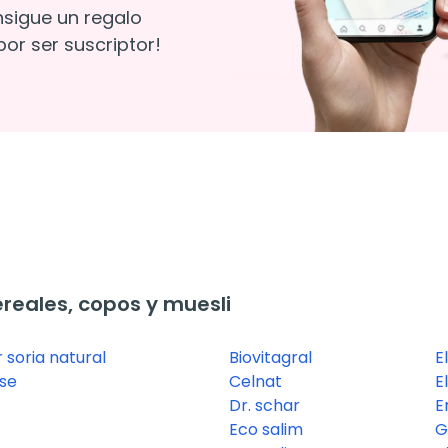
nsigue un regalo
or ser suscriptor!
eales, copos y muesli
 soria natural
Biovitagral
E
se
Celnat
E
Dr. schar
E
Eco salim
G