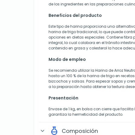
de los ingredientes en las preparaciones culina
Beneficios del producto
Este tipo de harina proporciona una alternativa 
harina de trigo tradicional, lo que puede contri
opciones en dietas especiales. Contiene fibra 
integral, la cual colabora en el tránsito intest
contenido en grasa y colesterol la hace adecu
Modo de empleo
Se recomienda utilizar la Harina de Arroz Neutr
hasta un 100 % de la harina de trigo en recetas
bizcochos y salsas. Para espesar sopas y cr
a la preparación hasta obtener la textura des
Presentación
Envase de 1 kg, en bolsa con cierre que facilit
garantiza la hermeticidad del producto.
Composición
expand_more