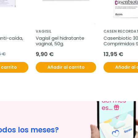
VAGISIL
CASEN RECORDAT
nti-caída, 
Vagisil gel hidratante 
Casenbiotic 30
vaginal, 50g.
Comprimidos S
9,90 €
13,95 €
5 €
 carrito
Añadir al carrito
Añadir al 
odos los meses?