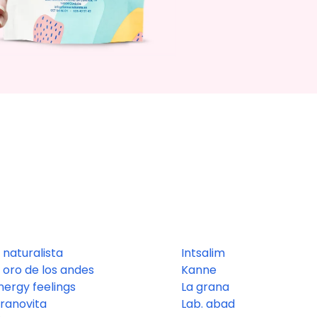
l naturalista
Intsalim
l oro de los andes
Kanne
nergy feelings
La grana
ranovita
Lab. abad