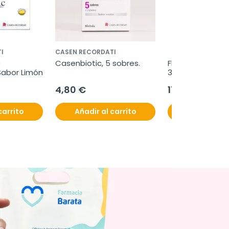
I
CASEN RECORDATI
 
Casenbiotic, 5 sobres.
Flavia Nocta Me
abor Limón
30Cápsulas.
4,80 €
17,95 €
carrito
Añadir al carrito
Añadir al c