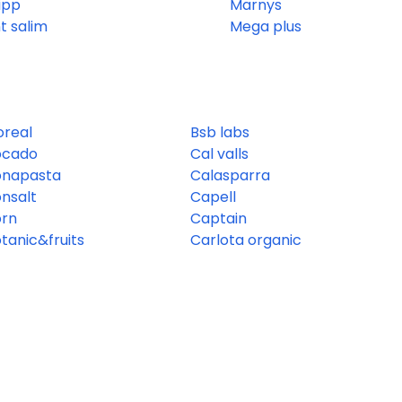
ipp
Marnys
nt salim
Mega plus
oreal
Bsb labs
ocado
Cal valls
onapasta
Calasparra
nsalt
Capell
orn
Captain
tanic&fruits
Carlota organic