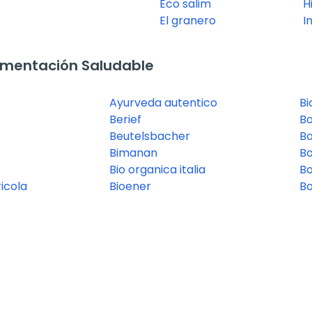
Eco salim
H
El granero
I
imentación Saludable
Ayurveda autentico
Bi
Berief
B
Beutelsbacher
B
Bimanan
Bo
Bio organica italia
B
icola
Bioener
Bo