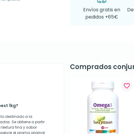
Envíos gratis en
De
pedidos +65€
Comprados conju
favorite_border
best 1kg?
cto destinado a la
das. Se obtiene a partir
 textura fina y sabor
nservar el aroma original