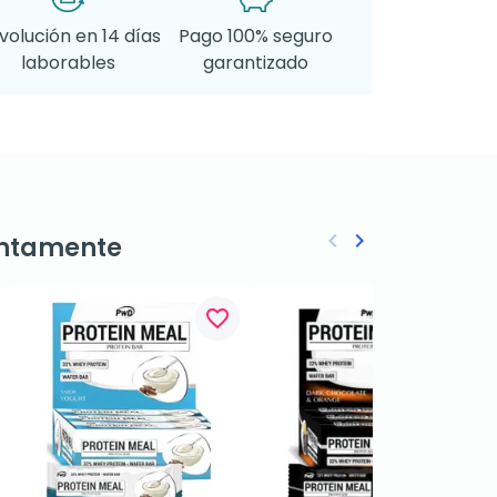
volución en 14 días
Pago 100% seguro
laborables
garantizado
keyboard_arrow_left
keyboard_arrow_right
ntamente
Anterior
Siguiente
favorite_border
favorite_border