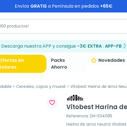
Envíos
GRATIS
a Península en pedidos
+65€
Descarga nuestra APP y consigue
-3€ EXTRA
:
APP-FB
;)
Ofertas en
Packs
Novedades
Solares
Ahorro
udable
Cereales, copos y muesli
Vitobest Harina de Arroz Neut
favorite_border
Vitobest Harina de
Referencia: DH-534095
Harina de arroz neutra Vitobest 