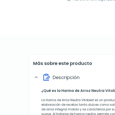
Más sobre este producto
Descripción
expand_more
¿Qué es la Harina de Arroz Neutra Vito
La Harina de Arroz Neutra Vitobest es un produ
elaboración de recetas tanto dulces como sala
de arroz integral molido y se caracteriza por su
suave. Al tratarse de harina neutra, permite co