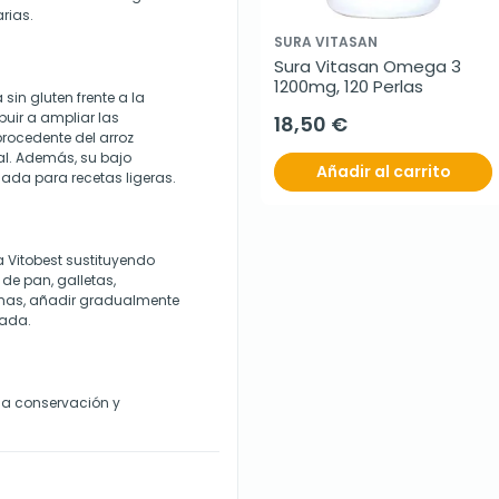
rias.
SURA VITASAN
Sura Vitasan Omega 3 
1200mg, 120 Perlas
sin gluten frente a la
buir a ampliar las
18,50 €
procedente del arroz
inal. Además, su bajo
Añadir al carrito
ada para recetas ligeras.
a Vitobest sustituyendo
 de pan, galletas,
emas, añadir gradualmente
eada.
a la conservación y